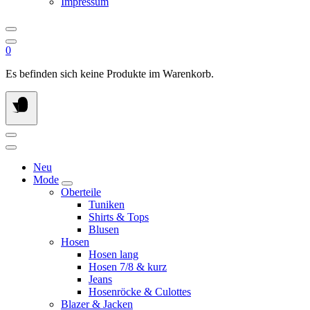
Impressum
0
Es befinden sich keine Produkte im Warenkorb.
Neu
Mode
Oberteile
Tuniken
Shirts & Tops
Blusen
Hosen
Hosen lang
Hosen 7/8 & kurz
Jeans
Hosenröcke & Culottes
Blazer & Jacken