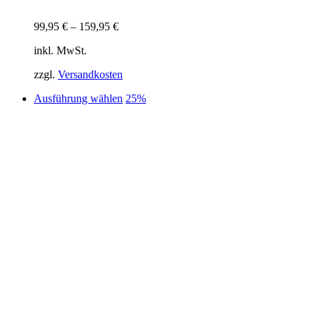
99,95
€
–
159,95
€
inkl. MwSt.
zzgl.
Versandkosten
Dieses
Ausführung wählen
25%
Produkt
weist
mehrere
Varianten
auf.
Die
Optionen
können
auf
der
Produktseite
gewählt
werden