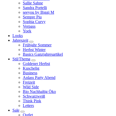
Sallie Sahne
Sandra Portelli
seeyou by Biggi M
Sempre Piu
Sophia Curvy
Verpass
Yoek
Looks
Jahreszeit
Frühjahr Sommer
Herbst Winter
Basics Ganzjahresartikel
Stil/Thema
Goldener Herbst
Kuschelig
Business
Anlass Party Abend
Freizeit
Wild Side
Bio Nachhaltig Öko
Schwarzweiß
Think Pink
Letters
Sale
Outlet