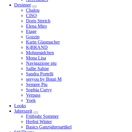
Designer
Chalou
CISO
Doris Streich
Elena Miro
Etage
Gozzip
Karin Glasmacher
KjBRAND
Mohnmädchen
Mona Lisa
Navigazione piu
Sallie Sahne
Sandra Portelli
seeyou by Biggi M
Sempre Piu
Sophia Curvy
Verpass
Yoek
Looks
Jahreszeit
Frühjahr Sommer
Herbst Winter
Basics Ganzjahresartikel