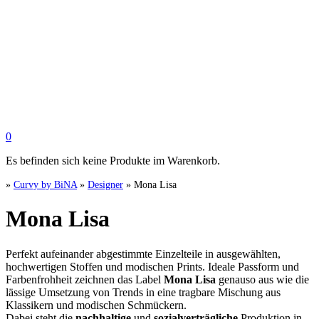
0
Es befinden sich keine Produkte im Warenkorb.
»
Curvy by BiNA
»
Designer
»
Mona Lisa
Mona Lisa
Perfekt aufeinander abgestimmte Einzelteile in ausgewählten,
hochwertigen Stoffen und modischen Prints. Ideale Passform und
Farbenfrohheit zeichnen das Label
Mona Lisa
genauso aus wie die
lässige Umsetzung von Trends in eine tragbare Mischung aus
Klassikern und modischen Schmückern.
Dabei steht die
nachhaltige
und
sozialverträgliche
Produktion in