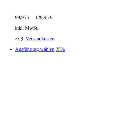
99,95
€
–
129,95
€
inkl. MwSt.
zzgl.
Versandkosten
Dieses
Ausführung wählen
25%
Produkt
weist
mehrere
Varianten
auf.
Die
Optionen
können
auf
der
Produktseite
gewählt
werden