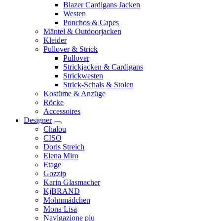
Blazer Cardigans Jacken
Westen
Ponchos & Capes
Mäntel & Outdoorjacken
Kleider
Pullover & Strick
Pullover
Strickjacken & Cardigans
Strickwesten
Strick-Schals & Stolen
Kostüme & Anzüge
Röcke
Accessoires
Designer
Chalou
CISO
Doris Streich
Elena Miro
Etage
Gozzip
Karin Glasmacher
KjBRAND
Mohnmädchen
Mona Lisa
Navigazione piu