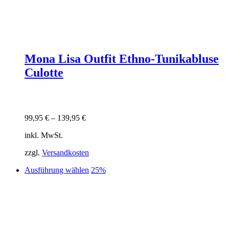
Mona Lisa Outfit Ethno-Tunikabluse
Culotte
99,95
€
–
139,95
€
inkl. MwSt.
zzgl.
Versandkosten
Dieses
Ausführung wählen
25%
Produkt
weist
mehrere
Varianten
auf.
Die