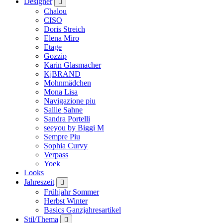
Designer
Chalou
CISO
Doris Streich
Elena Miro
Etage
Gozzip
Karin Glasmacher
KjBRAND
Mohnmädchen
Mona Lisa
Navigazione piu
Sallie Sahne
Sandra Portelli
seeyou by Biggi M
Sempre Piu
Sophia Curvy
Verpass
Yoek
Looks
Jahreszeit
Frühjahr Sommer
Herbst Winter
Basics Ganzjahresartikel
Stil/Thema