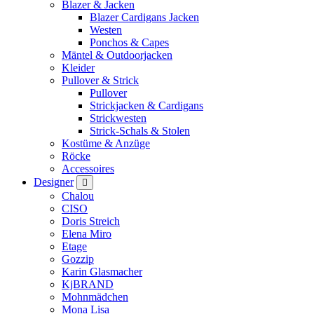
Blazer & Jacken
Blazer Cardigans Jacken
Westen
Ponchos & Capes
Mäntel & Outdoorjacken
Kleider
Pullover & Strick
Pullover
Strickjacken & Cardigans
Strickwesten
Strick-Schals & Stolen
Kostüme & Anzüge
Röcke
Accessoires
Designer
Chalou
CISO
Doris Streich
Elena Miro
Etage
Gozzip
Karin Glasmacher
KjBRAND
Mohnmädchen
Mona Lisa