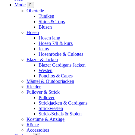
Mode
Oberteile
Tuniken
Shirts & Tops
Blusen
Hosen
Hosen lang
Hosen 7/8 & kurz
Jeans
Hosenröcke & Culottes
Blazer & Jacken
Blazer Cardigans Jacken
Westen
Ponchos & Capes
Mäntel & Outdoorjacken
Kleider
Pullover & Strick
Pullover
Strickjacken & Cardigans
Strickwesten
Strick-Schals & Stolen
Kostüme & Anzüge
Röcke
Accessoires