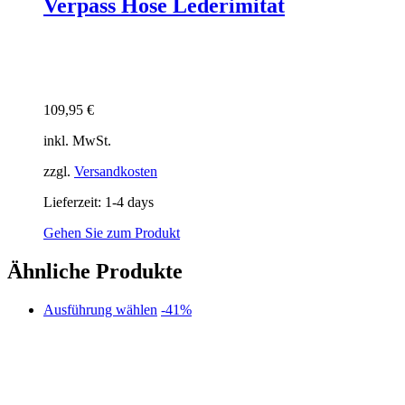
Verpass Hose Lederimitat
109,95
€
inkl. MwSt.
zzgl.
Versandkosten
Lieferzeit:
1-4 days
Gehen Sie zum Produkt
Ähnliche Produkte
Dieses
Ausführung wählen
-41%
Produkt
weist
mehrere
Varianten
auf.