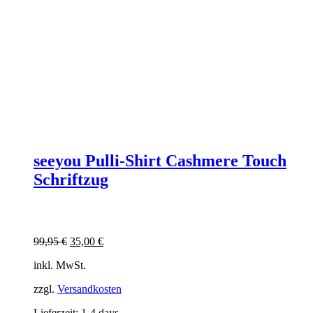
seeyou Pulli-Shirt Cashmere Touch
Schriftzug
Ursprünglicher
Aktueller
99,95
€
35,00
€
Preis
Preis
inkl. MwSt.
war:
ist:
99,95 €
35,00 €.
zzgl.
Versandkosten
Lieferzeit:
1-4 days