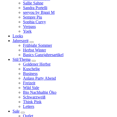
Sallie Sahne
Sandra Portelli
seeyou by Biggi M
Sempre Piu
Sophia Curvy
Verpass
Yoek
Looks
Jahreszeit
Frühjahr Sommer
Herbst Winter
Basics Ganzjahresartikel
Stil/Thema
Goldener Herbst
Kuschelig
Business
Anlass Party Abend
Freizeit
Wild Side
Bio Nachhaltig Öko
Schwarzweiß
Think Pink
Letters
Sale
Outlet