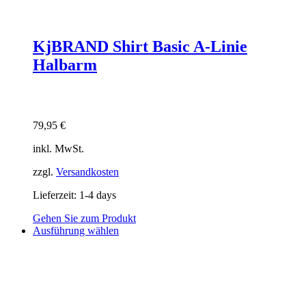
KjBRAND Shirt Basic A-Linie
Halbarm
79,95
€
inkl. MwSt.
zzgl.
Versandkosten
Lieferzeit:
1-4 days
Gehen Sie zum Produkt
Dieses
Ausführung wählen
Produkt
weist
mehrere
Varianten
auf.
Die