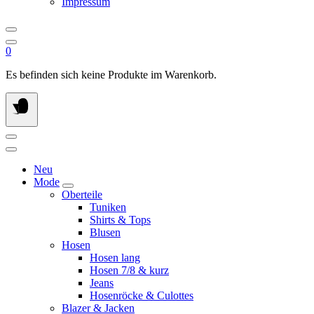
Impressum
0
Es befinden sich keine Produkte im Warenkorb.
Neu
Mode
Oberteile
Tuniken
Shirts & Tops
Blusen
Hosen
Hosen lang
Hosen 7/8 & kurz
Jeans
Hosenröcke & Culottes
Blazer & Jacken