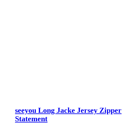
gewählt
werden
seeyou Long Jacke Jersey Zipper
Statement