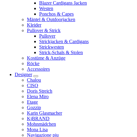
Blazer Cardigans Jacken
Westen
Ponchos & Capes
Mäntel & Outdoorjacken
Kleider
Pullover & Strick
Pullover
Strickjacken & Cardigans
Strickwesten
Strick-Schals & Stolen
Kostüme & Anzüge
Röcke
Accessoires
Designer
Chalou
CISO
Doris Streich
Elena Miro
Etage
Gozzip
Karin Glasmacher
KjBRAND
Mohnmädchen
Mona Lisa
Navigazione piu