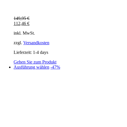
149,95
€
112,46
€
inkl. MwSt.
zzgl.
Versandkosten
Lieferzeit:
1-4 days
Gehen Sie zum Produkt
Dieses
Ausführung wählen
-47%
Produkt
weist
mehrere
Varianten
auf.
Die
Optionen
können
auf
der
Produktseite