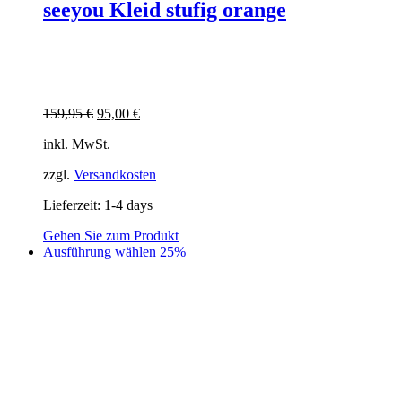
seeyou Kleid stufig orange
Ursprünglicher
Aktueller
159,95
€
95,00
€
Preis
Preis
inkl. MwSt.
war:
ist:
159,95 €
95,00 €.
zzgl.
Versandkosten
Lieferzeit:
1-4 days
Gehen Sie zum Produkt
Dieses
Ausführung wählen
25%
Produkt
weist
mehrere
Varianten
auf.
Die
Optionen
können
auf