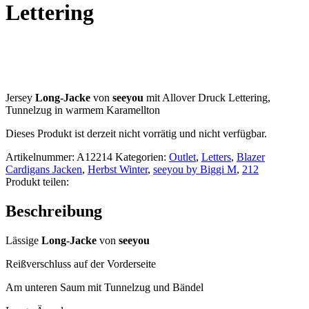
Lettering
Jersey
Long-Jacke
von
seeyou
mit Allover Druck Lettering,
Tunnelzug in warmem Karamellton
Dieses Produkt ist derzeit nicht vorrätig und nicht verfügbar.
Artikelnummer:
A12214
Kategorien:
Outlet
,
Letters
,
Blazer
Cardigans Jacken
,
Herbst Winter
,
seeyou by Biggi M
,
212
Produkt teilen:
Beschreibung
Lässige
Long-Jacke
von
seeyou
Reißverschluss auf der Vorderseite
Am unteren Saum mit Tunnelzug und Bändel