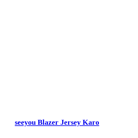
der
Produktseite
gewählt
werden
seeyou Blazer Jersey Karo