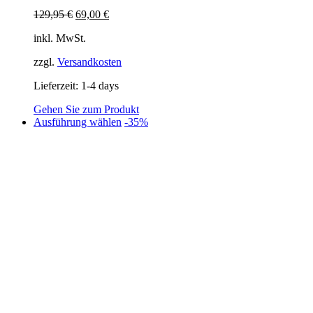
Ursprünglicher
Aktueller
129,95
€
69,00
€
Preis
Preis
inkl. MwSt.
war:
ist:
129,95 €
69,00 €.
zzgl.
Versandkosten
Lieferzeit:
1-4 days
Gehen Sie zum Produkt
Dieses
Ausführung wählen
-35%
Produkt
weist
mehrere
Varianten
auf.
Die
Optionen
können
auf
der
Produktseite
gewählt
werden