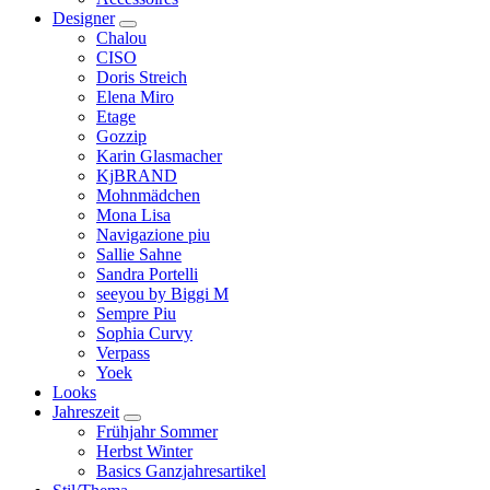
Designer
Chalou
CISO
Doris Streich
Elena Miro
Etage
Gozzip
Karin Glasmacher
KjBRAND
Mohnmädchen
Mona Lisa
Navigazione piu
Sallie Sahne
Sandra Portelli
seeyou by Biggi M
Sempre Piu
Sophia Curvy
Verpass
Yoek
Looks
Jahreszeit
Frühjahr Sommer
Herbst Winter
Basics Ganzjahresartikel