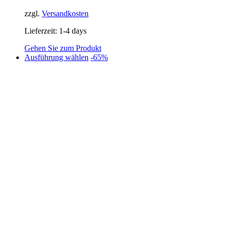
129,95 €
85,00 €.
zzgl.
Versandkosten
Lieferzeit:
1-4 days
Gehen Sie zum Produkt
Dieses
Ausführung wählen
-65%
Produkt
weist
mehrere
Varianten
auf.
Die
Optionen
können
auf
der
Produktseite
gewählt
werden