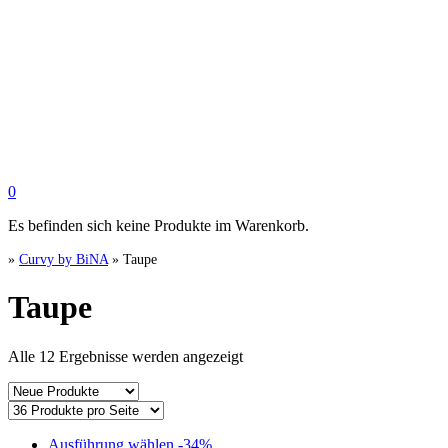
0
Es befinden sich keine Produkte im Warenkorb.
»
Curvy by BiNA
»
Taupe
Taupe
Nach
Alle 12 Ergebnisse werden angezeigt
Aktualität
sortiert
Dieses
Ausführung wählen
-34%