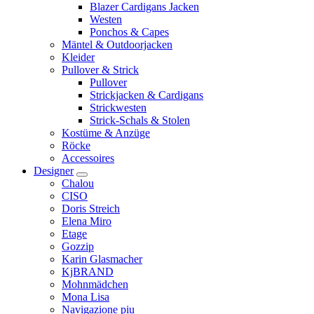
Blazer Cardigans Jacken
Westen
Ponchos & Capes
Mäntel & Outdoorjacken
Kleider
Pullover & Strick
Pullover
Strickjacken & Cardigans
Strickwesten
Strick-Schals & Stolen
Kostüme & Anzüge
Röcke
Accessoires
Designer
Chalou
CISO
Doris Streich
Elena Miro
Etage
Gozzip
Karin Glasmacher
KjBRAND
Mohnmädchen
Mona Lisa
Navigazione piu