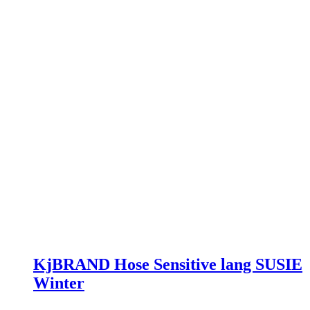
Produktseite
gewählt
werden
KjBRAND Hose Sensitive lang SUSIE
Winter