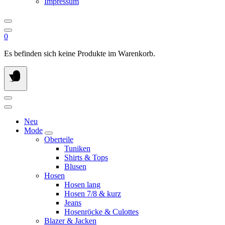
Impressum
0
Es befinden sich keine Produkte im Warenkorb.
Neu
Mode
Oberteile
Tuniken
Shirts & Tops
Blusen
Hosen
Hosen lang
Hosen 7/8 & kurz
Jeans
Hosenröcke & Culottes
Blazer & Jacken