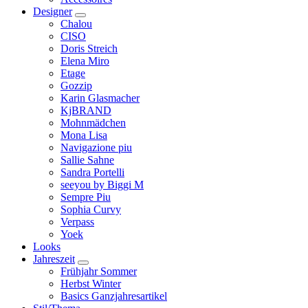
Designer
Chalou
CISO
Doris Streich
Elena Miro
Etage
Gozzip
Karin Glasmacher
KjBRAND
Mohnmädchen
Mona Lisa
Navigazione piu
Sallie Sahne
Sandra Portelli
seeyou by Biggi M
Sempre Piu
Sophia Curvy
Verpass
Yoek
Looks
Jahreszeit
Frühjahr Sommer
Herbst Winter
Basics Ganzjahresartikel