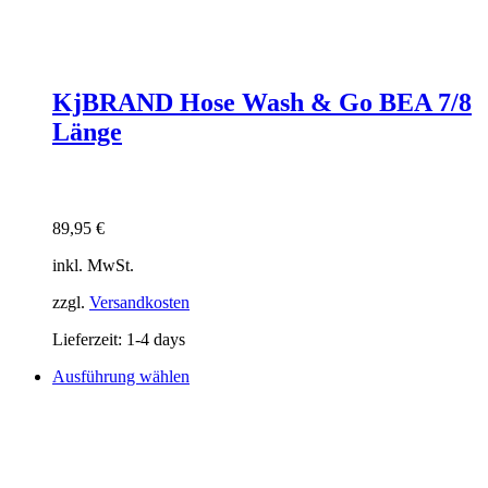
KjBRAND Hose Wash & Go BEA 7/8
Länge
89,95
€
inkl. MwSt.
zzgl.
Versandkosten
Lieferzeit:
1-4 days
Dieses
Ausführung wählen
Produkt
weist
mehrere
Varianten
auf.