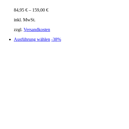
84,95
€
–
159,00
€
inkl. MwSt.
zzgl.
Versandkosten
Dieses
Ausführung wählen
-38%
Produkt
weist
mehrere
Varianten
auf.
Die
Optionen
können
auf
der
Produktseite
gewählt
werden