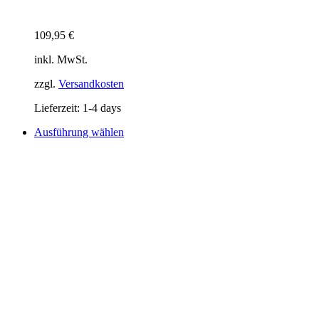
109,95
€
inkl. MwSt.
zzgl.
Versandkosten
Lieferzeit:
1-4 days
Dieses
Ausführung wählen
Produkt
weist
mehrere
Varianten
auf.
Die
Optionen
können
auf
der
Produktseite
gewählt
werden