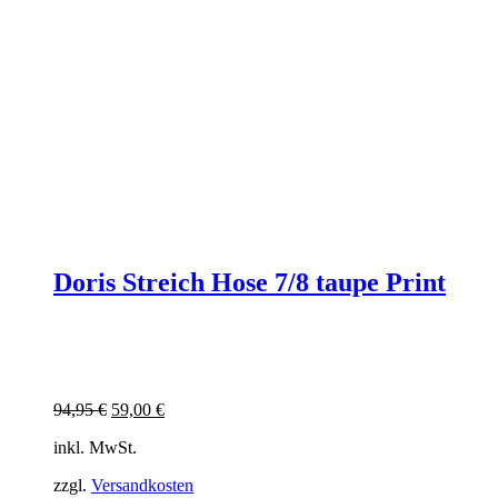
Doris Streich Hose 7/8 taupe Print
Ursprünglicher
Aktueller
94,95
€
59,00
€
Preis
Preis
inkl. MwSt.
war:
ist:
94,95 €
59,00 €.
zzgl.
Versandkosten