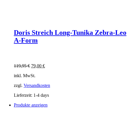
Doris Streich Long-Tunika Zebra-Leo
A-Form
Ursprünglicher
Aktueller
119,95
€
79,00
€
Preis
Preis
inkl. MwSt.
war:
ist:
119,95 €
79,00 €.
zzgl.
Versandkosten
Lieferzeit:
1-4 days
Produkte anzeigen