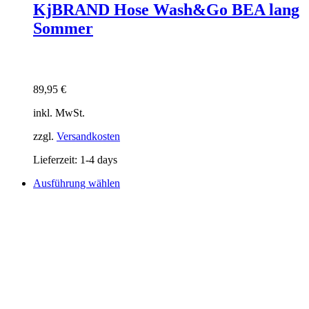
KjBRAND Hose Wash&Go BEA lang
Sommer
89,95
€
inkl. MwSt.
zzgl.
Versandkosten
Lieferzeit:
1-4 days
Dieses
Ausführung wählen
Produkt
weist
mehrere
Varianten
auf.
Die
Optionen
können
auf
der