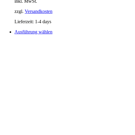
inkl. MwSt.
zzgl.
Versandkosten
Lieferzeit:
1-4 days
Dieses
Ausführung wählen
Produkt
weist
mehrere
Varianten
auf.
Die
Optionen
können
auf
der
Produktseite
gewählt
werden