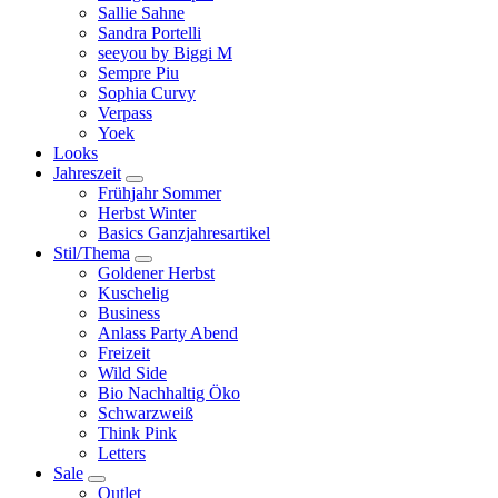
Sallie Sahne
Sandra Portelli
seeyou by Biggi M
Sempre Piu
Sophia Curvy
Verpass
Yoek
Looks
Jahreszeit
Frühjahr Sommer
Herbst Winter
Basics Ganzjahresartikel
Stil/Thema
Goldener Herbst
Kuschelig
Business
Anlass Party Abend
Freizeit
Wild Side
Bio Nachhaltig Öko
Schwarzweiß
Think Pink
Letters
Sale
Outlet