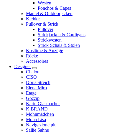
Westen
Ponchos & Capes
Mäntel & Outdoorjacken
Kleider
Pullover & Strick
Pullover
Strickjacken & Cardigans
Strickwesten
Strick-Schals & Stolen
Kostüme & Anzüge
Röcke
Accessoires
Designer
Chalou
CISO
Doris Streich
Elena Miro
Etage
Gozzip
Karin Glasmacher
KjBRAND
Mohnmädchen
Mona Lisa
Navigazione piu
Sallie Sahne