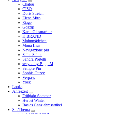
Chalou
CISO
Doris Streich
Elena Miro
Etage
Gozzip
Karin Glasmacher
KjBRAND
Mohnmädchen
Mona Lisa
Navigazione piu
Sallie Sahne
Sandra Portelli
seeyou by Biggi M
Sempre Piu
Sophia Curvy
Verpass
Yoek
Looks
Jahreszeit
Frühjahr Sommer
Herbst Winter
Basics Ganzjahresartikel
Stil/Thema