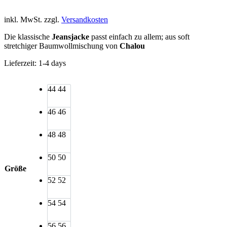
inkl. MwSt.
zzgl.
Versandkosten
Die klassische
Jeansjacke
passt einfach zu allem; aus soft
stretchiger Baumwollmischung von
Chalou
Lieferzeit:
1-4 days
44
44
46
46
48
48
50
50
Größe
52
52
54
54
56
56