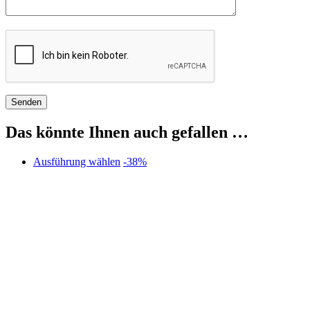
Das könnte Ihnen auch gefallen …
Dieses
Ausführung wählen
-38%
Produkt
weist
mehrere
Varianten
auf.
Die
Optionen
können
auf
der
Produktseite