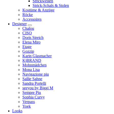
Strickwesten
Strick-Schals & Stolen
Kostüme & Anzüge
Röcke
Accessoires
Designer
Chalou
CISO
Doris Streich
Elena Miro
Etage
Gozzip
Karin Glasmacher
KjBRAND
Mohnmädchen
Mona Lisa
Navigazione piu
Sallie Sahne
Sandra Portelli
seeyou by Biggi M
Sempre Piu
Sophia Curvy
Verpass
Yoek
Looks