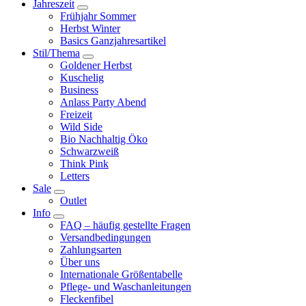
Jahreszeit
Frühjahr Sommer
Herbst Winter
Basics Ganzjahresartikel
Stil/Thema
Goldener Herbst
Kuschelig
Business
Anlass Party Abend
Freizeit
Wild Side
Bio Nachhaltig Öko
Schwarzweiß
Think Pink
Letters
Sale
Outlet
Info
FAQ – häufig gestellte Fragen
Versandbedingungen
Zahlungsarten
Über uns
Internationale Größentabelle
Pflege- und Waschanleitungen
Fleckenfibel