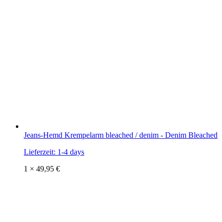
Jeans-Hemd Krempelarm bleached / denim - Denim Bleached
Lieferzeit:
1-4 days
1 ×
49,95
€