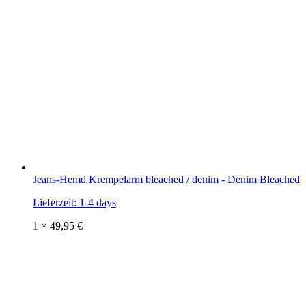
Jeans-Hemd Krempelarm bleached / denim - Denim Bleached
Lieferzeit:
1-4 days
1 ×
49,95
€