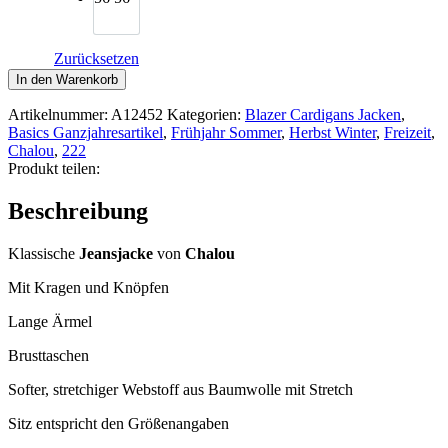
Zurücksetzen
Chalou
In den Warenkorb
Jeansjacke
stretchig
Artikelnummer:
A12452
Kategorien:
Blazer Cardigans Jacken
,
Menge
Basics Ganzjahresartikel
,
Frühjahr Sommer
,
Herbst Winter
,
Freizeit
,
Chalou
,
222
Produkt teilen:
Beschreibung
Klassische
Jeansjacke
von
Chalou
Mit Kragen und Knöpfen
Lange Ärmel
Brusttaschen
Softer, stretchiger Webstoff aus Baumwolle mit Stretch
Sitz entspricht den Größenangaben