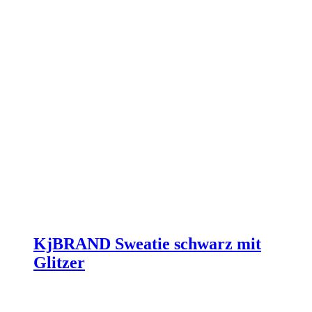
gewählt
werden
KjBRAND Sweatie schwarz mit
Glitzer