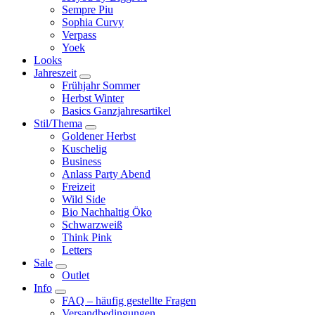
Sempre Piu
Sophia Curvy
Verpass
Yoek
Looks
Jahreszeit
Frühjahr Sommer
Herbst Winter
Basics Ganzjahresartikel
Stil/Thema
Goldener Herbst
Kuschelig
Business
Anlass Party Abend
Freizeit
Wild Side
Bio Nachhaltig Öko
Schwarzweiß
Think Pink
Letters
Sale
Outlet
Info
FAQ – häufig gestellte Fragen
Versandbedingungen