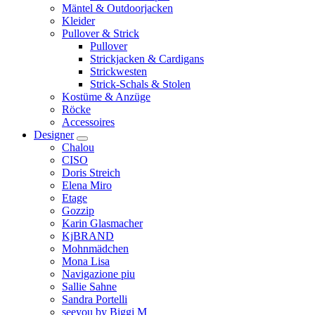
Mäntel & Outdoorjacken
Kleider
Pullover & Strick
Pullover
Strickjacken & Cardigans
Strickwesten
Strick-Schals & Stolen
Kostüme & Anzüge
Röcke
Accessoires
Designer
Chalou
CISO
Doris Streich
Elena Miro
Etage
Gozzip
Karin Glasmacher
KjBRAND
Mohnmädchen
Mona Lisa
Navigazione piu
Sallie Sahne
Sandra Portelli
seeyou by Biggi M