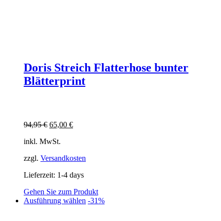
Doris Streich Flatterhose bunter
Blätterprint
Ursprünglicher
Aktueller
94,95
€
65,00
€
Preis
Preis
inkl. MwSt.
war:
ist:
94,95 €
65,00 €.
zzgl.
Versandkosten
Lieferzeit:
1-4 days
Gehen Sie zum Produkt
Dieses
Ausführung wählen
-31%
Produkt
weist