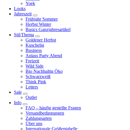
Yoek
Looks
Jahreszeit
Frühjahr Sommer
Herbst Winter
Basics Ganzjahresartikel
Stil/Thema
Goldener Herbst
Kuschelig
Business
Anlass Party Abend
Freizeit
Wild Side
Bio Nachhaltig Öko
Schwarzweiß
Think Pink
Letters
Sale
Outlet
Info
FAQ – häufig gestellte Fragen
Versandbedingungen
Zahlungsarten
Über uns
Internationale Größentabelle