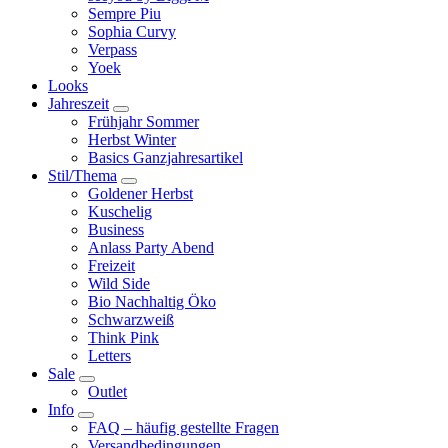
Sempre Piu
Sophia Curvy
Verpass
Yoek
Looks
Jahreszeit
Frühjahr Sommer
Herbst Winter
Basics Ganzjahresartikel
Stil/Thema
Goldener Herbst
Kuschelig
Business
Anlass Party Abend
Freizeit
Wild Side
Bio Nachhaltig Öko
Schwarzweiß
Think Pink
Letters
Sale
Outlet
Info
FAQ – häufig gestellte Fragen
Versandbedingungen