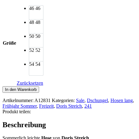
46
46
48
48
50
50
Größe
52
52
54
54
Zurücksetzen
Doris
In den Warenkorb
Streich
Flatterhose
Artikelnummer:
A12831
Kategorien:
Sale
,
Dschungel
,
Hosen lang
,
Jersey
Frühjahr Sommer
,
Freizeit
,
Doris Streich
,
241
Khaki
Produkt teilen:
Druck
Menge
Beschreibung
Sommerlich leichte
Hose
von
Doris Streich