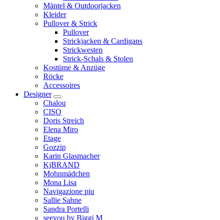
Mäntel & Outdoorjacken
Kleider
Pullover & Strick
Pullover
Strickjacken & Cardigans
Strickwesten
Strick-Schals & Stolen
Kostüme & Anzüge
Röcke
Accessoires
Designer
Chalou
CISO
Doris Streich
Elena Miro
Etage
Gozzip
Karin Glasmacher
KjBRAND
Mohnmädchen
Mona Lisa
Navigazione piu
Sallie Sahne
Sandra Portelli
seeyou by Biggi M