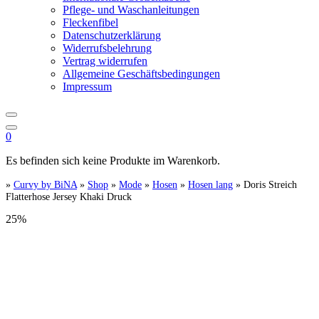
Pflege- und Waschanleitungen
Fleckenfibel
Datenschutzerklärung
Widerrufsbelehrung
Vertrag widerrufen
Allgemeine Geschäftsbedingungen
Impressum
0
Es befinden sich keine Produkte im Warenkorb.
»
Curvy by BiNA
»
Shop
»
Mode
»
Hosen
»
Hosen lang
»
Doris Streich
Flatterhose Jersey Khaki Druck
25%