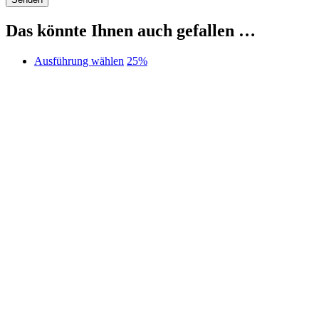
Das könnte Ihnen auch gefallen …
Dieses
Ausführung wählen
25%
Produkt
weist
mehrere
Varianten
auf.
Die
Optionen
können
auf
der
Produktseite
gewählt
werden