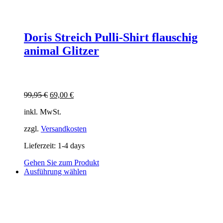
Doris Streich Pulli-Shirt flauschig
animal Glitzer
Ursprünglicher
Aktueller
99,95
€
69,00
€
Preis
Preis
inkl. MwSt.
war:
ist:
99,95 €
69,00 €.
zzgl.
Versandkosten
Lieferzeit:
1-4 days
Gehen Sie zum Produkt
Dieses
Ausführung wählen
Produkt
weist
mehrere
Varianten
auf.