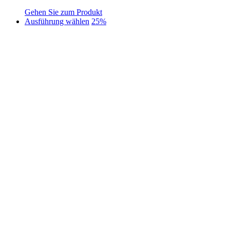
Gehen Sie zum Produkt
Dieses
Ausführung wählen
25%
Produkt
weist
mehrere
Varianten
auf.
Die
Optionen
können
auf
der
Produktseite
gewählt
werden