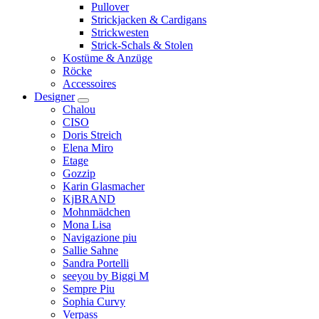
Pullover
Strickjacken & Cardigans
Strickwesten
Strick-Schals & Stolen
Kostüme & Anzüge
Röcke
Accessoires
Designer
Chalou
CISO
Doris Streich
Elena Miro
Etage
Gozzip
Karin Glasmacher
KjBRAND
Mohnmädchen
Mona Lisa
Navigazione piu
Sallie Sahne
Sandra Portelli
seeyou by Biggi M
Sempre Piu
Sophia Curvy
Verpass