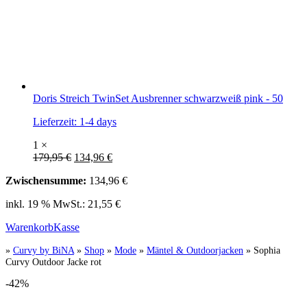
Doris Streich TwinSet Ausbrenner schwarzweiß pink - 50
Lieferzeit:
1-4 days
1 ×
179,95
€
134,96
€
Zwischensumme:
134,96
€
inkl. 19 % MwSt.:
21,55
€
Warenkorb
Kasse
»
Curvy by BiNA
»
Shop
»
Mode
»
Mäntel & Outdoorjacken
»
Sophia
Curvy Outdoor Jacke rot
-42%