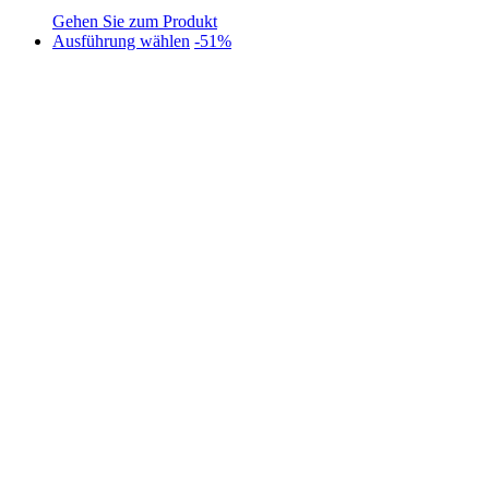
Gehen Sie zum Produkt
Dieses
Ausführung wählen
-51%
Produkt
weist
mehrere
Varianten
auf.
Die
Optionen
können
auf
der
Produktseite
gewählt
werden