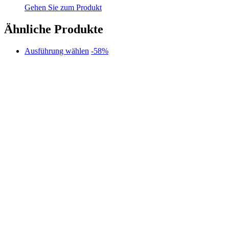
Gehen Sie zum Produkt
Ähnliche Produkte
Dieses
Ausführung wählen
-58%
Produkt
weist
mehrere
Varianten
auf.
Die
Optionen
können
auf
der
Produktseite
gewählt
werden