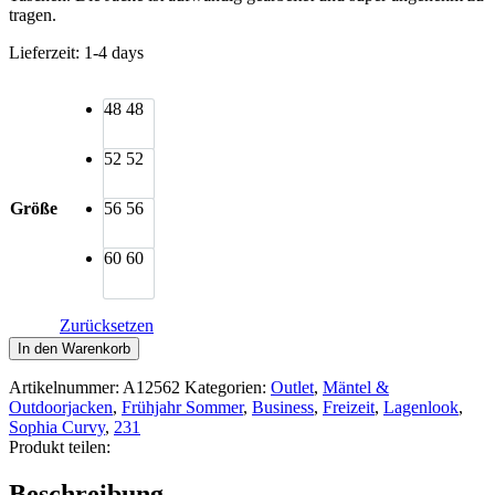
tragen.
Lieferzeit:
1-4 days
48
48
52
52
Größe
56
56
60
60
Zurücksetzen
Sophia
In den Warenkorb
Curvy
Outdoor
Artikelnummer:
A12562
Kategorien:
Outlet
,
Mäntel &
Jacke
Outdoorjacken
,
Frühjahr Sommer
,
Business
,
Freizeit
,
Lagenlook
,
rot
Sophia Curvy
,
231
Menge
Produkt teilen:
Beschreibung