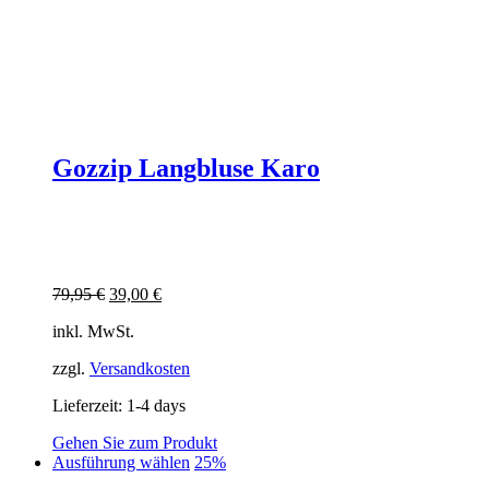
Gozzip Langbluse Karo
Ursprünglicher
Aktueller
79,95
€
39,00
€
Preis
Preis
inkl. MwSt.
war:
ist:
79,95 €
39,00 €.
zzgl.
Versandkosten
Lieferzeit:
1-4 days
Gehen Sie zum Produkt
Dieses
Ausführung wählen
25%
Produkt