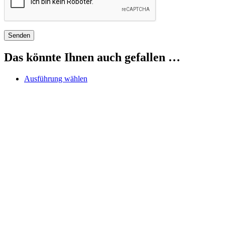
Das könnte Ihnen auch gefallen …
Dieses
Ausführung wählen
Produkt
weist
mehrere
Varianten
auf.
Die
Optionen
können
auf
der
Produktseite
gewählt
werden