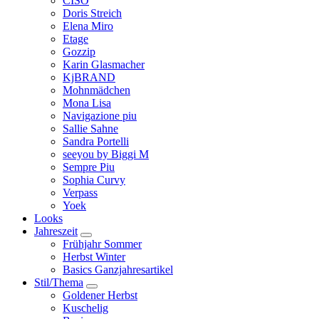
CISO
Doris Streich
Elena Miro
Etage
Gozzip
Karin Glasmacher
KjBRAND
Mohnmädchen
Mona Lisa
Navigazione piu
Sallie Sahne
Sandra Portelli
seeyou by Biggi M
Sempre Piu
Sophia Curvy
Verpass
Yoek
Looks
Jahreszeit
Frühjahr Sommer
Herbst Winter
Basics Ganzjahresartikel
Stil/Thema
Goldener Herbst
Kuschelig