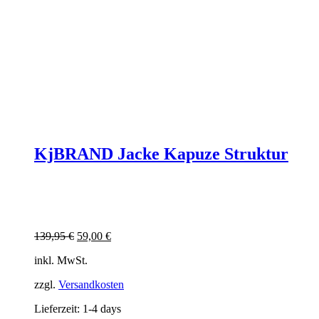
KjBRAND Jacke Kapuze Struktur
Ursprünglicher
Aktueller
139,95
€
59,00
€
Preis
Preis
inkl. MwSt.
war:
ist:
139,95 €
59,00 €.
zzgl.
Versandkosten
Lieferzeit:
1-4 days