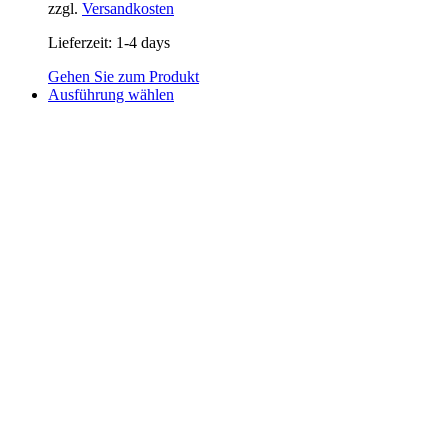
zzgl.
Versandkosten
Lieferzeit:
1-4 days
Gehen Sie zum Produkt
Dieses
Ausführung wählen
Produkt
weist
mehrere
Varianten
auf.
Die
Optionen
können
auf
der
Produktseite
gewählt
werden