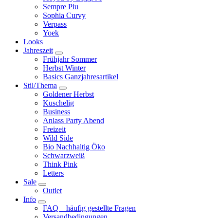
Sempre Piu
Sophia Curvy
Verpass
Yoek
Looks
Jahreszeit
Frühjahr Sommer
Herbst Winter
Basics Ganzjahresartikel
Stil/Thema
Goldener Herbst
Kuschelig
Business
Anlass Party Abend
Freizeit
Wild Side
Bio Nachhaltig Öko
Schwarzweiß
Think Pink
Letters
Sale
Outlet
Info
FAQ – häufig gestellte Fragen
Versandbedingungen