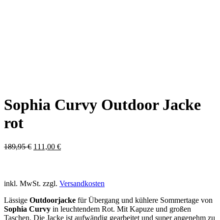
Sophia Curvy Outdoor Jacke
rot
Ursprünglicher
Aktueller
189,95
€
111,00
€
Preis
Preis
war:
ist:
189,95 €
111,00 €.
inkl. MwSt.
zzgl.
Versandkosten
Lässige
Outdoorjacke
für Übergang und kühlere Sommertage von
Sophia Curvy
in leuchtendem Rot. Mit Kapuze und großen
Taschen. Die Jacke ist aufwändig gearbeitet und super angenehm zu