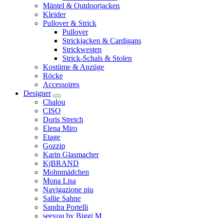
Mäntel & Outdoorjacken
Kleider
Pullover & Strick
Pullover
Strickjacken & Cardigans
Strickwesten
Strick-Schals & Stolen
Kostüme & Anzüge
Röcke
Accessoires
Designer
Chalou
CISO
Doris Streich
Elena Miro
Etage
Gozzip
Karin Glasmacher
KjBRAND
Mohnmädchen
Mona Lisa
Navigazione piu
Sallie Sahne
Sandra Portelli
seeyou by Biggi M