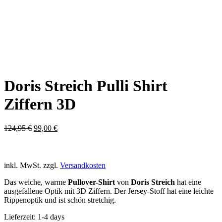
Doris Streich Pulli Shirt
Ziffern 3D
Ursprünglicher
Aktueller
124,95
€
99,00
€
Preis
Preis
war:
ist:
124,95 €
99,00 €.
inkl. MwSt.
zzgl.
Versandkosten
Das weiche, warme
Pullover-Shirt
von
Doris Streich
hat eine
ausgefallene Optik mit 3D Ziffern. Der Jersey-Stoff hat eine leichte
Rippenoptik und ist schön stretchig.
Lieferzeit:
1-4 days