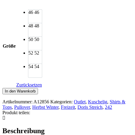
46
46
48
48
50
50
Größe
52
52
54
54
Zurücksetzen
Doris
In den Warenkorb
Streich
Pulli
Artikelnummer:
A12856
Kategorien:
Outlet
,
Kuschelig
,
Shirts &
Shirt
Tops
,
Pullover
,
Herbst Winter
,
Freizeit
,
Doris Streich
,
242
Ziffern
Produkt teilen:
3D
Menge
Beschreibung