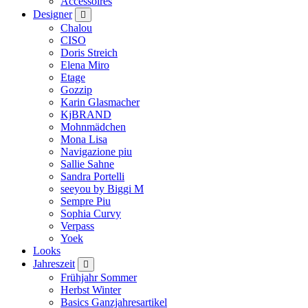
Accessoires
Designer
Chalou
CISO
Doris Streich
Elena Miro
Etage
Gozzip
Karin Glasmacher
KjBRAND
Mohnmädchen
Mona Lisa
Navigazione piu
Sallie Sahne
Sandra Portelli
seeyou by Biggi M
Sempre Piu
Sophia Curvy
Verpass
Yoek
Looks
Jahreszeit
Frühjahr Sommer
Herbst Winter
Basics Ganzjahresartikel