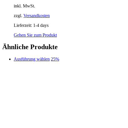
inkl. MwSt.
zzgl.
Versandkosten
Lieferzeit:
1-4 days
Gehen Sie zum Produkt
Ähnliche Produkte
Dieses
Ausführung wählen
25%
Produkt
weist
mehrere
Varianten
auf.
Die
Optionen
können
auf
der
Produktseite
gewählt
werden