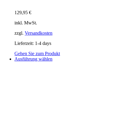
129,95
€
inkl. MwSt.
zzgl.
Versandkosten
Lieferzeit:
1-4 days
Gehen Sie zum Produkt
Dieses
Ausführung wählen
Produkt
weist
mehrere
Varianten
auf.
Die
Optionen
können
auf
der
Produktseite
gewählt
werden