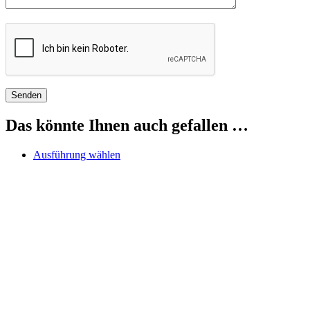
Das könnte Ihnen auch gefallen …
Dieses
Ausführung wählen
Produkt
weist
mehrere
Varianten
auf.
Die
Optionen
können
auf
der
Produktseite
gewählt