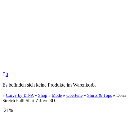
0
Es befinden sich keine Produkte im Warenkorb.
»
Curvy by BiNA
»
Shop
»
Mode
»
Oberteile
»
Shirts & Tops
»
Doris
Streich Pulli Shirt Ziffern 3D
-21%