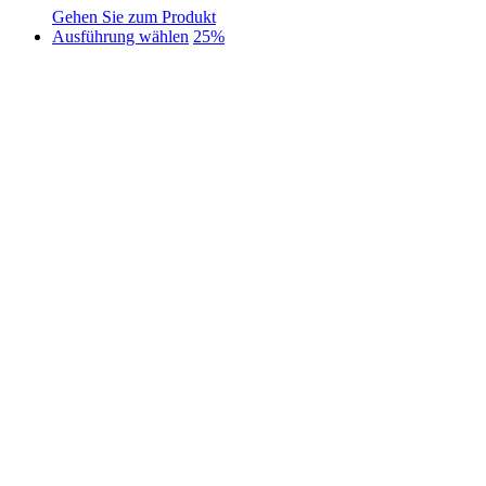
Gehen Sie zum Produkt
Dieses
Ausführung wählen
25%
Produkt
weist
mehrere
Varianten
auf.
Die
Optionen
können
auf
der
Produktseite
gewählt
werden