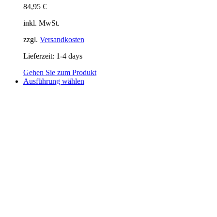
84,95
€
inkl. MwSt.
zzgl.
Versandkosten
Lieferzeit:
1-4 days
Gehen Sie zum Produkt
Dieses
Ausführung wählen
Produkt
weist
mehrere
Varianten
auf.
Die
Optionen
können
auf
der
Produktseite
gewählt
werden