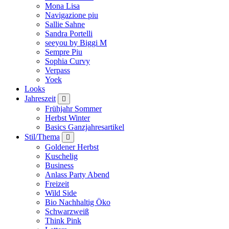
Mona Lisa
Navigazione piu
Sallie Sahne
Sandra Portelli
seeyou by Biggi M
Sempre Piu
Sophia Curvy
Verpass
Yoek
Looks
Jahreszeit
Frühjahr Sommer
Herbst Winter
Basics Ganzjahresartikel
Stil/Thema
Goldener Herbst
Kuschelig
Business
Anlass Party Abend
Freizeit
Wild Side
Bio Nachhaltig Öko
Schwarzweiß
Think Pink