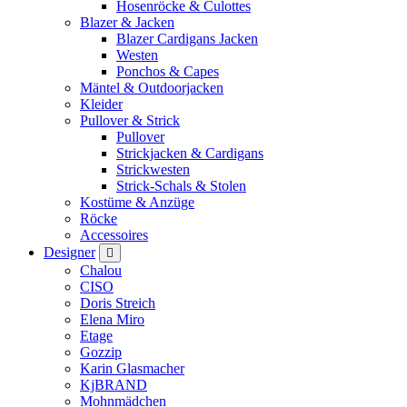
Hosenröcke & Culottes
Blazer & Jacken
Blazer Cardigans Jacken
Westen
Ponchos & Capes
Mäntel & Outdoorjacken
Kleider
Pullover & Strick
Pullover
Strickjacken & Cardigans
Strickwesten
Strick-Schals & Stolen
Kostüme & Anzüge
Röcke
Accessoires
Designer
Chalou
CISO
Doris Streich
Elena Miro
Etage
Gozzip
Karin Glasmacher
KjBRAND
Mohnmädchen