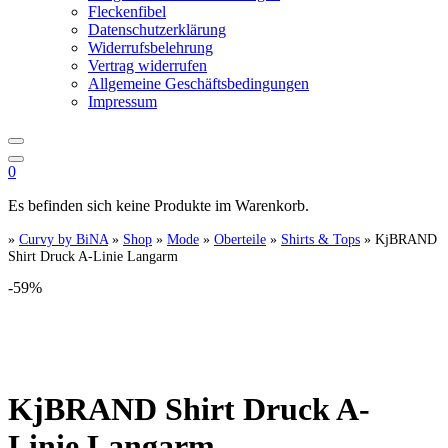
Fleckenfibel
Datenschutzerklärung
Widerrufsbelehrung
Vertrag widerrufen
Allgemeine Geschäftsbedingungen
Impressum
0
Es befinden sich keine Produkte im Warenkorb.
»
Curvy by BiNA
»
Shop
»
Mode
»
Oberteile
»
Shirts & Tops
»
KjBRAND
Shirt Druck A-Linie Langarm
-59%
KjBRAND Shirt Druck A-
Linie Langarm