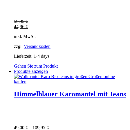
Die
Optionen
können
auf
59,95
€
der
44,96
€
Produktseite
gewählt
inkl. MwSt.
werden
zzgl.
Versandkosten
Lieferzeit:
1-4 days
Gehen Sie zum Produkt
Produkte anzeigen
Himmelblauer Karomantel mit Jeans
49,00
€
–
109,95
€