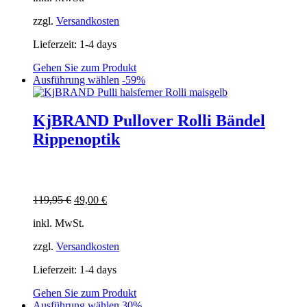
gewählt
werden
zzgl.
Versandkosten
Lieferzeit:
1-4 days
Gehen Sie zum Produkt
Dieses
Ausführung wählen
-59%
Produkt
weist
mehrere
KjBRAND Pullover Rolli Bändel
Varianten
Rippenoptik
auf.
Die
Optionen
können
auf
Ursprünglicher
Aktueller
119,95
€
49,00
€
der
Preis
Preis
Produktseite
inkl. MwSt.
war:
ist:
gewählt
119,95 €
49,00 €.
werden
zzgl.
Versandkosten
Lieferzeit:
1-4 days
Gehen Sie zum Produkt
Dieses
Ausführung wählen
30%