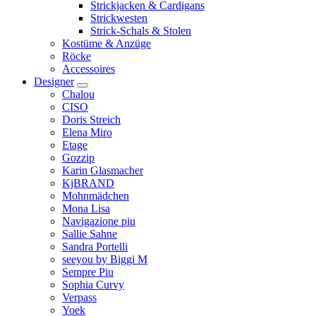
Strickjacken & Cardigans
Strickwesten
Strick-Schals & Stolen
Kostüme & Anzüge
Röcke
Accessoires
Designer
Chalou
CISO
Doris Streich
Elena Miro
Etage
Gozzip
Karin Glasmacher
KjBRAND
Mohnmädchen
Mona Lisa
Navigazione piu
Sallie Sahne
Sandra Portelli
seeyou by Biggi M
Sempre Piu
Sophia Curvy
Verpass
Yoek