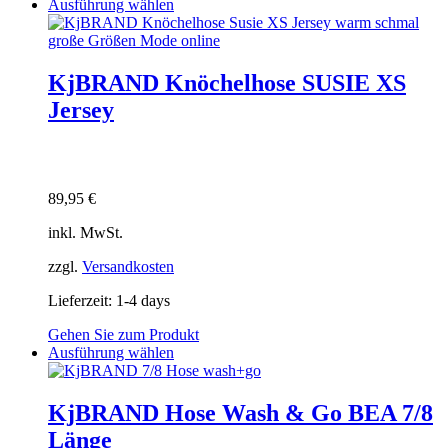
Dieses
Ausführung wählen
Produkt
weist
mehrere
Varianten
KjBRAND Knöchelhose SUSIE XS
auf.
Jersey
Die
Optionen
können
auf
der
89,95
€
Produktseite
gewählt
inkl. MwSt.
werden
zzgl.
Versandkosten
Lieferzeit:
1-4 days
Gehen Sie zum Produkt
Dieses
Ausführung wählen
Produkt
weist
mehrere
KjBRAND Hose Wash & Go BEA 7/8
Varianten
Länge
auf.