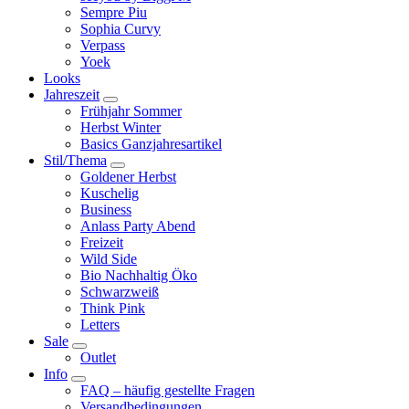
Sempre Piu
Sophia Curvy
Verpass
Yoek
Looks
Jahreszeit
Frühjahr Sommer
Herbst Winter
Basics Ganzjahresartikel
Stil/Thema
Goldener Herbst
Kuschelig
Business
Anlass Party Abend
Freizeit
Wild Side
Bio Nachhaltig Öko
Schwarzweiß
Think Pink
Letters
Sale
Outlet
Info
FAQ – häufig gestellte Fragen
Versandbedingungen