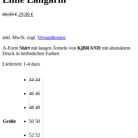
Ursprünglicher
Aktueller
69,95
€
29,00
€
Preis
Preis
war:
ist:
69,95 €
29,00 €.
inkl. MwSt.
zzgl.
Versandkosten
A-Form
Shirt
mit langen Ärmeln von
KjBRAND
mit abstraktem
Druck in herbstlichen Farben
Lieferzeit:
1-4 days
44
44
46
46
48
48
Größe
50
50
52
52