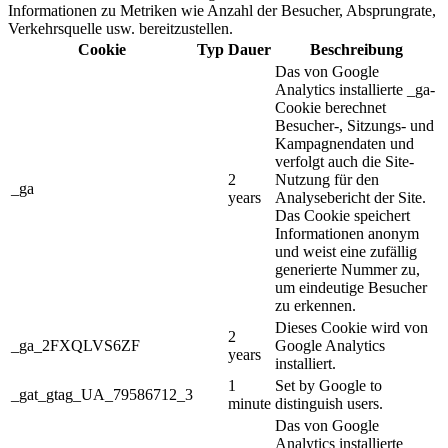
Informationen zu Metriken wie Anzahl der Besucher, Absprungrate,
Verkehrsquelle usw. bereitzustellen.
Cookie
Typ
Dauer
Beschreibung
Das von Google
Analytics installierte _ga-
Cookie berechnet
Besucher-, Sitzungs- und
Kampagnendaten und
verfolgt auch die Site-
2
Nutzung für den
_ga
years
Analysebericht der Site.
Das Cookie speichert
Informationen anonym
und weist eine zufällig
generierte Nummer zu,
um eindeutige Besucher
zu erkennen.
Dieses Cookie wird von
2
_ga_2FXQLVS6ZF
Google Analytics
years
installiert.
1
Set by Google to
_gat_gtag_UA_79586712_3
minute
distinguish users.
Das von Google
Analytics installierte