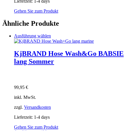
Lieferzeit:
1-4 days
Gehen Sie zum Produkt
Ähnliche Produkte
Dieses
Ausführung wählen
Produkt
weist
mehrere
KjBRAND Hose Wash&Go BABSIE
Varianten
lang Sommer
auf.
Die
Optionen
können
auf
99,95
€
der
Produktseite
inkl. MwSt.
gewählt
werden
zzgl.
Versandkosten
Lieferzeit:
1-4 days
Gehen Sie zum Produkt