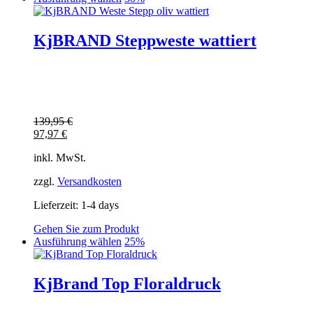
Produkt
weist
mehrere
KjBRAND Steppweste wattiert
Varianten
auf.
Die
Optionen
können
auf
139,95
€
der
97,97
€
Produktseite
gewählt
inkl. MwSt.
werden
zzgl.
Versandkosten
Lieferzeit:
1-4 days
Gehen Sie zum Produkt
Dieses
Ausführung wählen
25%
Produkt
weist
mehrere
KjBrand Top Floraldruck
Varianten
auf.