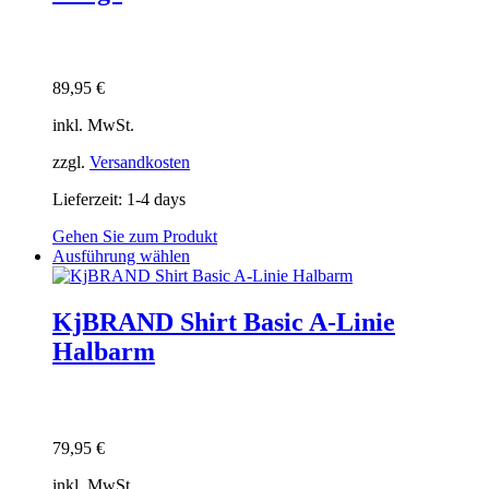
Die
Optionen
können
auf
89,95
€
der
Produktseite
inkl. MwSt.
gewählt
werden
zzgl.
Versandkosten
Lieferzeit:
1-4 days
Gehen Sie zum Produkt
Dieses
Ausführung wählen
Produkt
weist
mehrere
KjBRAND Shirt Basic A-Linie
Varianten
Halbarm
auf.
Die
Optionen
können
auf
79,95
€
der
Produktseite
inkl. MwSt.