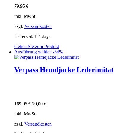
auf
79,95
€
der
Produktseite
inkl. MwSt.
gewählt
werden
zzgl.
Versandkosten
Lieferzeit:
1-4 days
Gehen Sie zum Produkt
Dieses
Ausführung wählen
-54%
Produkt
weist
mehrere
Verpass Hemdjacke Lederimitat
Varianten
auf.
Die
Optionen
können
auf
Ursprünglicher
Aktueller
169,95
€
79,00
€
der
Preis
Preis
Produktseite
inkl. MwSt.
war:
ist:
gewählt
169,95 €
79,00 €.
werden
zzgl.
Versandkosten