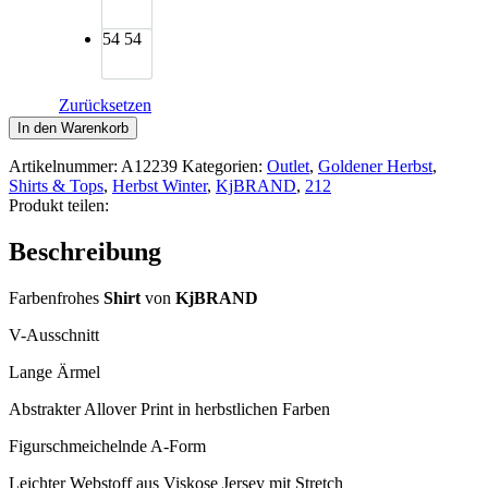
54
54
Zurücksetzen
KjBRAND
In den Warenkorb
Shirt
Druck
Artikelnummer:
A12239
Kategorien:
Outlet
,
Goldener Herbst
,
A-
Shirts & Tops
,
Herbst Winter
,
KjBRAND
,
212
Linie
Produkt teilen:
Langarm
Menge
Beschreibung
Farbenfrohes
Shirt
von
KjBRAND
V-Ausschnitt
Lange Ärmel
Abstrakter Allover Print in herbstlichen Farben
Figurschmeichelnde A-Form
Leichter Webstoff aus Viskose Jersey mit Stretch