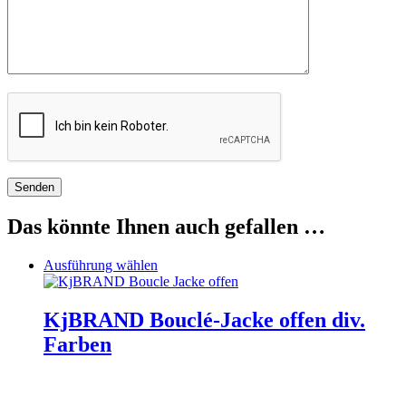
Das könnte Ihnen auch gefallen …
Dieses
Ausführung wählen
Produkt
weist
mehrere
KjBRAND Bouclé-Jacke offen div.
Varianten
Farben
auf.
Die
Optionen
können