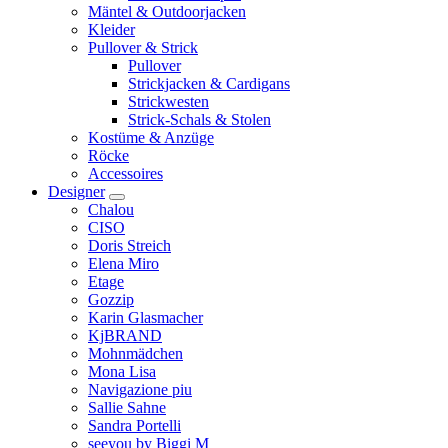
Mäntel & Outdoorjacken
Kleider
Pullover & Strick
Pullover
Strickjacken & Cardigans
Strickwesten
Strick-Schals & Stolen
Kostüme & Anzüge
Röcke
Accessoires
Designer
Chalou
CISO
Doris Streich
Elena Miro
Etage
Gozzip
Karin Glasmacher
KjBRAND
Mohnmädchen
Mona Lisa
Navigazione piu
Sallie Sahne
Sandra Portelli
seeyou by Biggi M