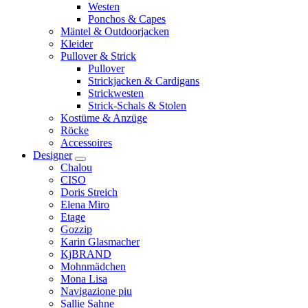
Westen
Ponchos & Capes
Mäntel & Outdoorjacken
Kleider
Pullover & Strick
Pullover
Strickjacken & Cardigans
Strickwesten
Strick-Schals & Stolen
Kostüme & Anzüge
Röcke
Accessoires
Designer
Chalou
CISO
Doris Streich
Elena Miro
Etage
Gozzip
Karin Glasmacher
KjBRAND
Mohnmädchen
Mona Lisa
Navigazione piu
Sallie Sahne