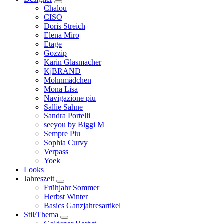
Chalou
CISO
Doris Streich
Elena Miro
Etage
Gozzip
Karin Glasmacher
KjBRAND
Mohnmädchen
Mona Lisa
Navigazione piu
Sallie Sahne
Sandra Portelli
seeyou by Biggi M
Sempre Piu
Sophia Curvy
Verpass
Yoek
Looks
Jahreszeit
Frühjahr Sommer
Herbst Winter
Basics Ganzjahresartikel
Stil/Thema