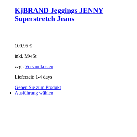
KjBRAND Jeggings JENNY
Superstretch Jeans
109,95
€
inkl. MwSt.
zzgl.
Versandkosten
Lieferzeit:
1-4 days
Gehen Sie zum Produkt
Dieses
Ausführung wählen
Produkt
weist
mehrere
Varianten
auf.
Die
Optionen
können