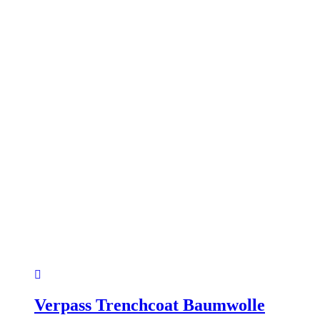
der
Produktseite
gewählt
werden
Verpass Trenchcoat Baumwolle