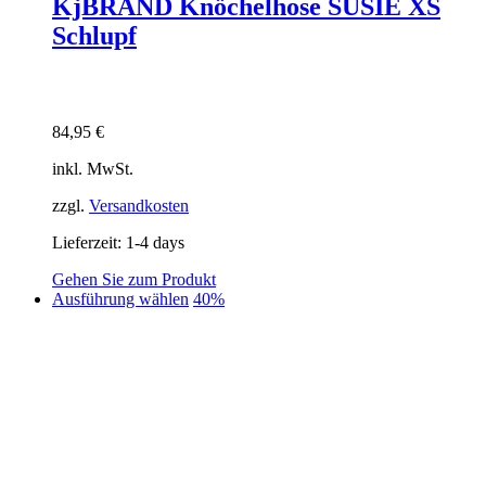
KjBRAND Knöchelhose SUSIE XS
Schlupf
84,95
€
inkl. MwSt.
zzgl.
Versandkosten
Lieferzeit:
1-4 days
Gehen Sie zum Produkt
Dieses
Ausführung wählen
40%
Produkt
weist
mehrere
Varianten
auf.
Die
Optionen
können
auf