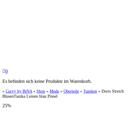
0
Es befinden sich keine Produkte im Warenkorb.
»
Curvy by BiNA
»
Shop
»
Mode
»
Oberteile
»
Tuniken
»
Doris Streich
BlusenTunika Leinen blau Pinsel
25%