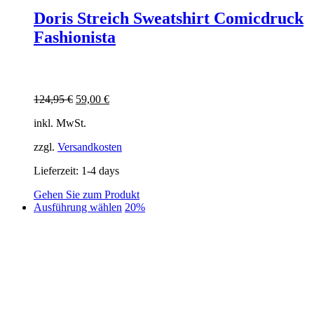
Doris Streich Sweatshirt Comicdruck
Fashionista
Ursprünglicher
Aktueller
124,95
€
59,00
€
Preis
Preis
inkl. MwSt.
war:
ist:
124,95 €
59,00 €.
zzgl.
Versandkosten
Lieferzeit:
1-4 days
Gehen Sie zum Produkt
Dieses
Ausführung wählen
20%
Produkt
weist
mehrere
Varianten
auf.
Die
Optionen
können