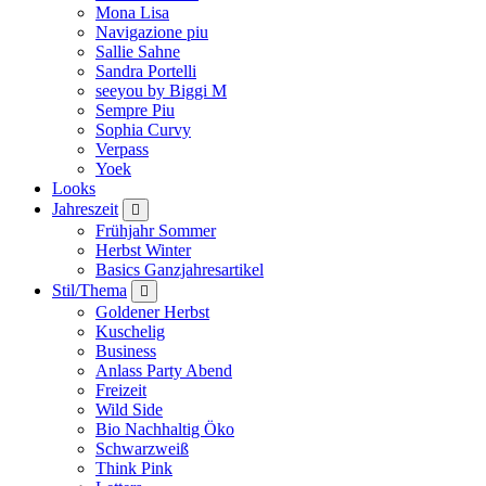
Mona Lisa
Navigazione piu
Sallie Sahne
Sandra Portelli
seeyou by Biggi M
Sempre Piu
Sophia Curvy
Verpass
Yoek
Looks
Jahreszeit
Frühjahr Sommer
Herbst Winter
Basics Ganzjahresartikel
Stil/Thema
Goldener Herbst
Kuschelig
Business
Anlass Party Abend
Freizeit
Wild Side
Bio Nachhaltig Öko
Schwarzweiß
Think Pink