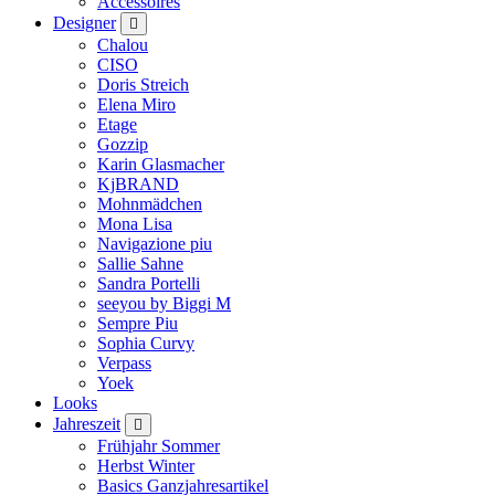
Accessoires
Designer
Chalou
CISO
Doris Streich
Elena Miro
Etage
Gozzip
Karin Glasmacher
KjBRAND
Mohnmädchen
Mona Lisa
Navigazione piu
Sallie Sahne
Sandra Portelli
seeyou by Biggi M
Sempre Piu
Sophia Curvy
Verpass
Yoek
Looks
Jahreszeit
Frühjahr Sommer
Herbst Winter
Basics Ganzjahresartikel