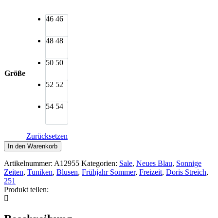
46
46
48
48
50
50
Größe
52
52
54
54
Zurücksetzen
Doris
In den Warenkorb
Streich
BlusenTunika
Artikelnummer:
A12955
Kategorien:
Sale
,
Neues Blau
,
Sonnige
Leinen
Zeiten
,
Tuniken
,
Blusen
,
Frühjahr Sommer
,
Freizeit
,
Doris Streich
,
blau
251
Pinsel
Produkt teilen:
Menge