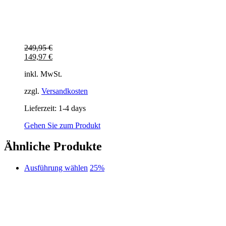
249,95
€
149,97
€
inkl. MwSt.
zzgl.
Versandkosten
Lieferzeit:
1-4 days
Gehen Sie zum Produkt
Ähnliche Produkte
Dieses
Ausführung wählen
25%
Produkt
weist
mehrere
Varianten
auf.
Die