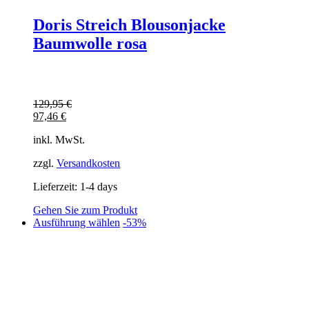
Doris Streich Blousonjacke
Baumwolle rosa
129,95
€
97,46
€
inkl. MwSt.
zzgl.
Versandkosten
Lieferzeit:
1-4 days
Gehen Sie zum Produkt
Dieses
Ausführung wählen
-53%
Produkt
weist
mehrere
Varianten
auf.
Die
Optionen