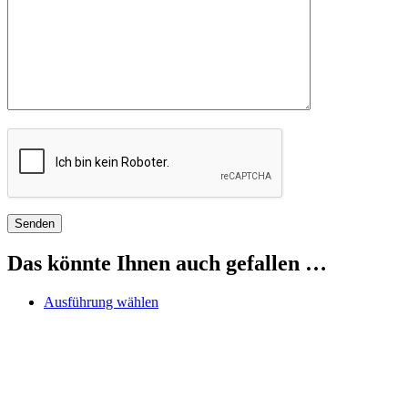
Das könnte Ihnen auch gefallen …
Dieses
Ausführung wählen
Produkt
weist
mehrere
Varianten
auf.
Die