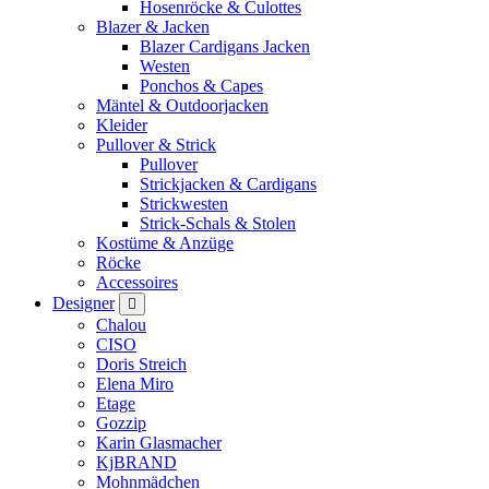
Hosenröcke & Culottes
Blazer & Jacken
Blazer Cardigans Jacken
Westen
Ponchos & Capes
Mäntel & Outdoorjacken
Kleider
Pullover & Strick
Pullover
Strickjacken & Cardigans
Strickwesten
Strick-Schals & Stolen
Kostüme & Anzüge
Röcke
Accessoires
Designer
Chalou
CISO
Doris Streich
Elena Miro
Etage
Gozzip
Karin Glasmacher
KjBRAND
Mohnmädchen