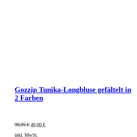
Gozzip Tunika-Longbluse gefältelt in
2 Farben
Ursprünglicher
Aktueller
99,95
€
49,00
€
Preis
Preis
inkl. MwSt.
war:
ist: