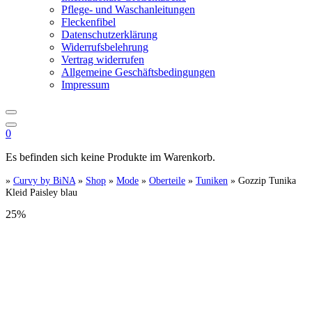
Pflege- und Waschanleitungen
Fleckenfibel
Datenschutzerklärung
Widerrufsbelehrung
Vertrag widerrufen
Allgemeine Geschäftsbedingungen
Impressum
0
Es befinden sich keine Produkte im Warenkorb.
»
Curvy by BiNA
»
Shop
»
Mode
»
Oberteile
»
Tuniken
»
Gozzip Tunika
Kleid Paisley blau
25%