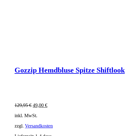
Gozzip Hemdbluse Spitze Shiftlook
Ursprünglicher
Aktueller
129,95
€
49,00
€
Preis
Preis
inkl. MwSt.
war:
ist:
129,95 €
49,00 €.
zzgl.
Versandkosten