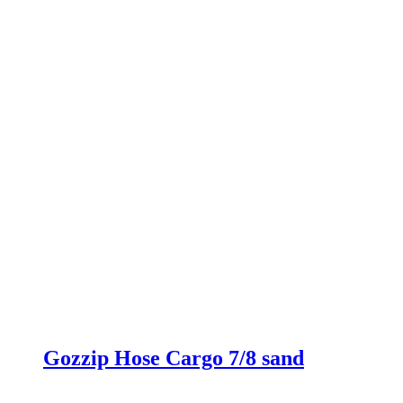
der
Produktseite
gewählt
werden
Gozzip Hose Cargo 7/8 sand