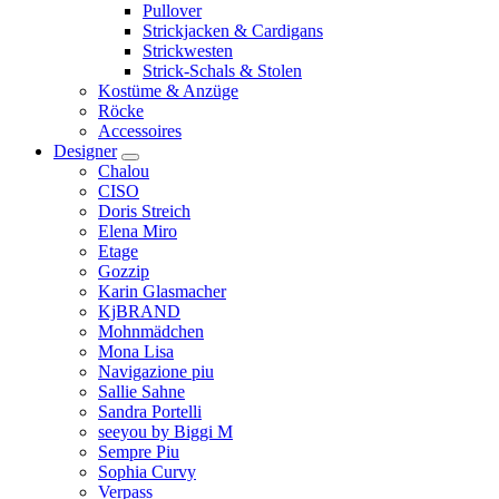
Pullover
Strickjacken & Cardigans
Strickwesten
Strick-Schals & Stolen
Kostüme & Anzüge
Röcke
Accessoires
Designer
Chalou
CISO
Doris Streich
Elena Miro
Etage
Gozzip
Karin Glasmacher
KjBRAND
Mohnmädchen
Mona Lisa
Navigazione piu
Sallie Sahne
Sandra Portelli
seeyou by Biggi M
Sempre Piu
Sophia Curvy
Verpass