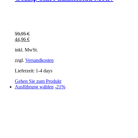
59,95
€
44,96
€
inkl. MwSt.
zzgl.
Versandkosten
Lieferzeit:
1-4 days
Gehen Sie zum Produkt
Dieses
Ausführung wählen
-21%
Produkt
weist
mehrere
Varianten
auf.
Die
Optionen
können
auf