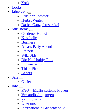
Yoek
Looks
Jahreszeit
Frühjahr Sommer
Herbst Winter
Basics Ganzjahresartikel
Stil/Thema
Goldener Herbst
Kuschelig
Business
Anlass Party Abend
Freizeit
Wild Side
Bio Nachhaltig Öko
Schwarzweiß
Think Pink
Letters
Sale
Outlet
Info
FAQ – häufig gestellte Fragen
Versandbedingungen
Zahlungsarten
Über uns
Internationale Größentabelle