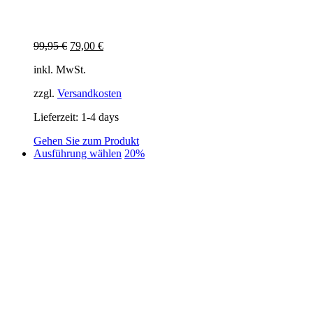
Ursprünglicher
Aktueller
99,95
€
79,00
€
Preis
Preis
inkl. MwSt.
war:
ist:
99,95 €
79,00 €.
zzgl.
Versandkosten
Lieferzeit:
1-4 days
Gehen Sie zum Produkt
Dieses
Ausführung wählen
20%
Produkt
weist
mehrere
Varianten
auf.
Die
Optionen
können
auf
der
Produktseite
gewählt