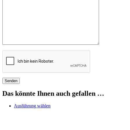
Das könnte Ihnen auch gefallen …
Dieses
Ausführung wählen
Produkt
weist
mehrere
Varianten