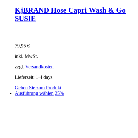
KjBRAND Hose Capri Wash & Go
SUSIE
79,95
€
inkl. MwSt.
zzgl.
Versandkosten
Lieferzeit:
1-4 days
Gehen Sie zum Produkt
Dieses
Ausführung wählen
25%
Produkt
weist
mehrere
Varianten
auf.
Die
Optionen
können