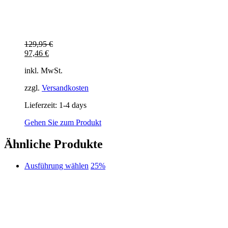
129,95
€
97,46
€
inkl. MwSt.
zzgl.
Versandkosten
Lieferzeit:
1-4 days
Gehen Sie zum Produkt
Ähnliche Produkte
Dieses
Ausführung wählen
25%
Produkt
weist
mehrere
Varianten
auf.
Die