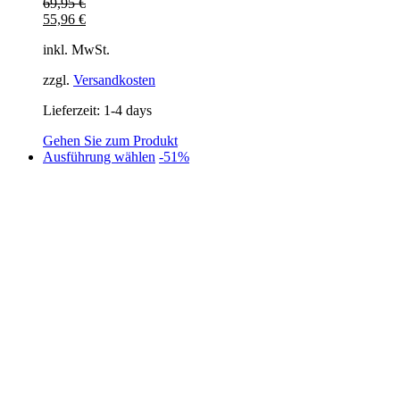
69,95
€
55,96
€
inkl. MwSt.
zzgl.
Versandkosten
Lieferzeit:
1-4 days
Gehen Sie zum Produkt
Dieses
Ausführung wählen
-51%
Produkt
weist
mehrere
Varianten
auf.
Die
Optionen
können
auf
der
Produktseite
gewählt
werden