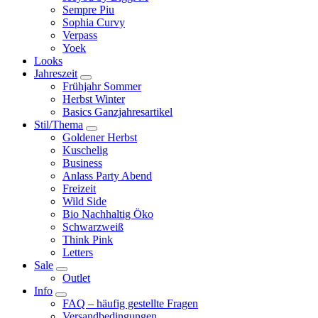
Sempre Piu
Sophia Curvy
Verpass
Yoek
Looks
Jahreszeit
Frühjahr Sommer
Herbst Winter
Basics Ganzjahresartikel
Stil/Thema
Goldener Herbst
Kuschelig
Business
Anlass Party Abend
Freizeit
Wild Side
Bio Nachhaltig Öko
Schwarzweiß
Think Pink
Letters
Sale
Outlet
Info
FAQ – häufig gestellte Fragen
Versandbedingungen