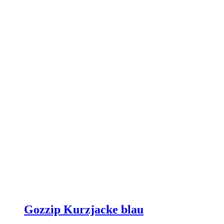
auf
der
Produktseite
gewählt
werden
Gozzip Kurzjacke blau