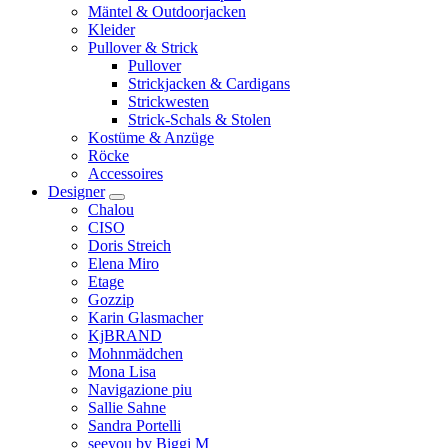
Mäntel & Outdoorjacken
Kleider
Pullover & Strick
Pullover
Strickjacken & Cardigans
Strickwesten
Strick-Schals & Stolen
Kostüme & Anzüge
Röcke
Accessoires
Designer
Chalou
CISO
Doris Streich
Elena Miro
Etage
Gozzip
Karin Glasmacher
KjBRAND
Mohnmädchen
Mona Lisa
Navigazione piu
Sallie Sahne
Sandra Portelli
seeyou by Biggi M