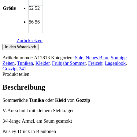
Größe
52
52
56
56
Zurücksetzen
Gozzip
In den Warenkorb
Tunika
Kleid
Artikelnummer:
A12813
Kategorien:
Sale
,
Neues Blau
,
Sonnige
Paisley
Zeiten
,
Tuniken
,
Kleider
,
Frühjahr Sommer
,
Freizeit
,
Lagenlook
,
blau
Gozzip
,
241
Menge
Produkt teilen:
Beschreibung
Sommerliche
Tunika
oder
Kleid
von
Gozzip
V-Ausschnitt mit kleinem Stehkragen
3/4-lange Ärmel, am Saum gesmokt
Paisley-Druck in Blautönen