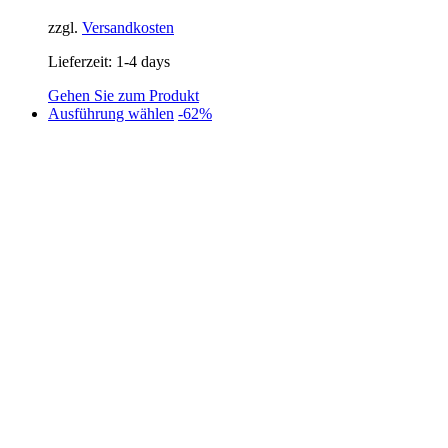
99,95 €
49,00 €.
zzgl.
Versandkosten
Lieferzeit:
1-4 days
Gehen Sie zum Produkt
Dieses
Ausführung wählen
-62%
Produkt
weist
mehrere
Varianten
auf.
Die
Optionen
können
auf
der
Produktseite
gewählt
werden