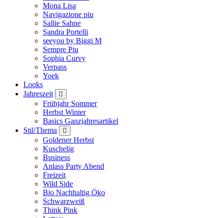
Mona Lisa
Navigazione piu
Sallie Sahne
Sandra Portelli
seeyou by Biggi M
Sempre Piu
Sophia Curvy
Verpass
Yoek
Looks
Jahreszeit
Frühjahr Sommer
Herbst Winter
Basics Ganzjahresartikel
Stil/Thema
Goldener Herbst
Kuschelig
Business
Anlass Party Abend
Freizeit
Wild Side
Bio Nachhaltig Öko
Schwarzweiß
Think Pink