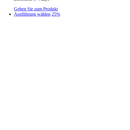
Gehen Sie zum Produkt
Dieses
Ausführung wählen
25%
Produkt
weist
mehrere
Varianten
auf.
Die
Optionen
können
auf
der
Produktseite
gewählt
werden