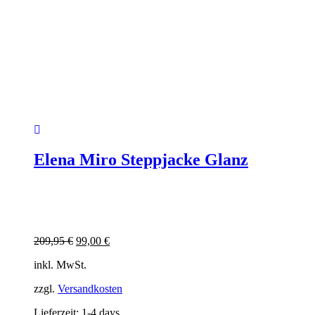
Elena Miro Steppjacke Glanz
Ursprünglicher
Aktueller
209,95
€
99,00
€
Preis
Preis
inkl. MwSt.
war:
ist:
209,95 €
99,00 €.
zzgl.
Versandkosten
Lieferzeit:
1-4 days