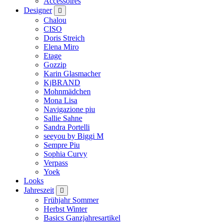
Accessoires
Designer
Chalou
CISO
Doris Streich
Elena Miro
Etage
Gozzip
Karin Glasmacher
KjBRAND
Mohnmädchen
Mona Lisa
Navigazione piu
Sallie Sahne
Sandra Portelli
seeyou by Biggi M
Sempre Piu
Sophia Curvy
Verpass
Yoek
Looks
Jahreszeit
Frühjahr Sommer
Herbst Winter
Basics Ganzjahresartikel