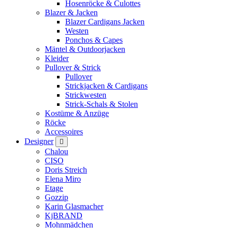
Hosenröcke & Culottes
Blazer & Jacken
Blazer Cardigans Jacken
Westen
Ponchos & Capes
Mäntel & Outdoorjacken
Kleider
Pullover & Strick
Pullover
Strickjacken & Cardigans
Strickwesten
Strick-Schals & Stolen
Kostüme & Anzüge
Röcke
Accessoires
Designer
Chalou
CISO
Doris Streich
Elena Miro
Etage
Gozzip
Karin Glasmacher
KjBRAND
Mohnmädchen