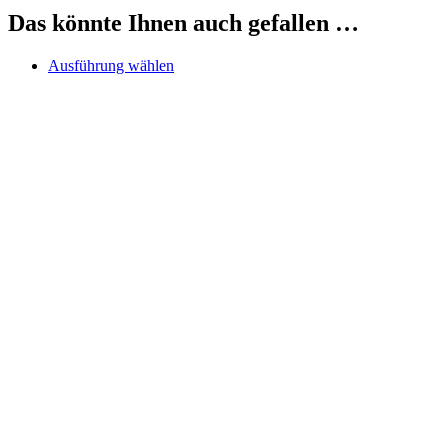
Das könnte Ihnen auch gefallen …
Dieses
Ausführung wählen
Produkt
weist
mehrere
Varianten
auf.
Die
Optionen
können
auf
der
Produktseite
gewählt
werden