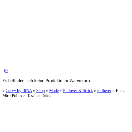
0
Es befinden sich keine Produkte im Warenkorb.
»
Curvy by BiNA
»
Shop
»
Mode
»
Pullover & Strick
»
Pullover
»
Elena
Miro Pullover Taschen türkis