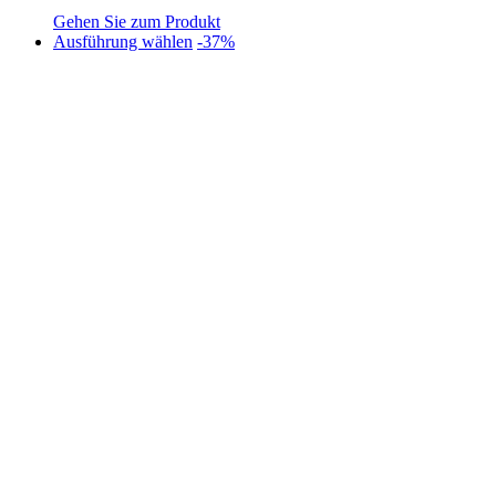
Gehen Sie zum Produkt
Dieses
Ausführung wählen
-37%
Produkt
weist
mehrere
Varianten
auf.
Die
Optionen
können
auf
der
Produktseite
gewählt
werden