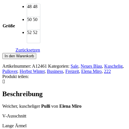
48
48
50
50
Größe
52
52
Zurücksetzen
Elena
In den Warenkorb
Miro
Pullover
Artikelnummer:
A12461
Kategorien:
Sale
,
Neues Blau
,
Kuschelig
,
Taschen
Pullover
,
Herbst Winter
,
Business
,
Freizeit
,
Elena Miro
,
222
türkis
Produkt teilen:
Menge
Beschreibung
Weicher, kuscheliger
Pulli
von
Elena Miro
V-Ausschnitt
Lange Ärmel