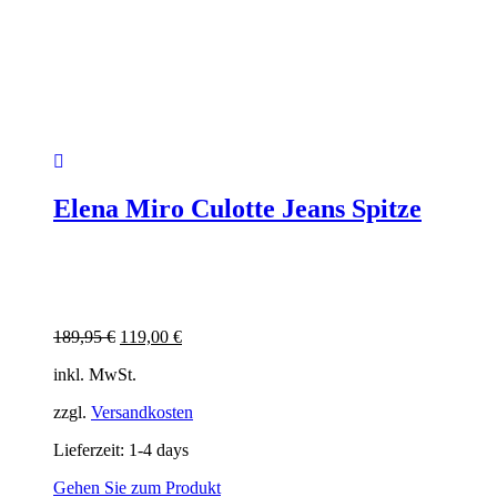
Elena Miro Culotte Jeans Spitze
Ursprünglicher
Aktueller
189,95
€
119,00
€
Preis
Preis
inkl. MwSt.
war:
ist:
189,95 €
119,00 €.
zzgl.
Versandkosten
Lieferzeit:
1-4 days
Gehen Sie zum Produkt