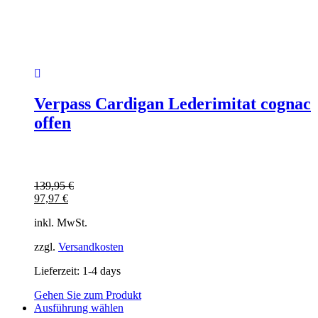
Verpass Cardigan Lederimitat cognac
offen
139,95
€
97,97
€
inkl. MwSt.
zzgl.
Versandkosten
Lieferzeit:
1-4 days
Gehen Sie zum Produkt
Dieses
Ausführung wählen