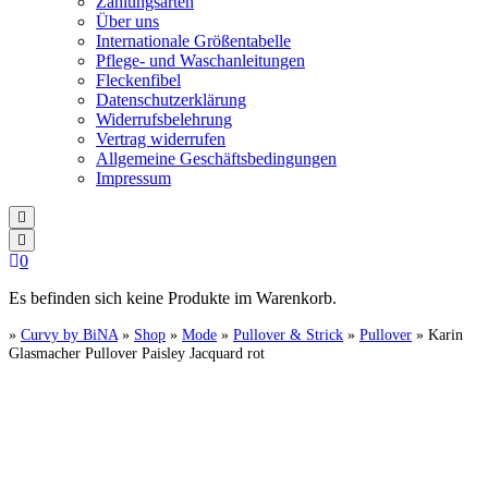
Zahlungsarten
Über uns
Internationale Größentabelle
Pflege- und Waschanleitungen
Fleckenfibel
Datenschutzerklärung
Widerrufsbelehrung
Vertrag widerrufen
Allgemeine Geschäftsbedingungen
Impressum
0
Es befinden sich keine Produkte im Warenkorb.
»
Curvy by BiNA
»
Shop
»
Mode
»
Pullover & Strick
»
Pullover
»
Karin
Glasmacher Pullover Paisley Jacquard rot