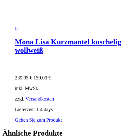
Mona Lisa Kurzmantel kuschelig
wollweiß
Ursprünglicher
Aktueller
239,95
€
159,00
€
Preis
Preis
inkl. MwSt.
war:
ist:
239,95 €
159,00 €.
zzgl.
Versandkosten
Lieferzeit:
1-4 days
Gehen Sie zum Produkt
Ähnliche Produkte