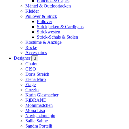
Ponchos & Capes
Mäntel & Outdoorjacken
Kleider
Pullover & Strick
Pullover
Strickjacken & Cardigans
Strickwesten
Strick-Schals & Stolen
Kostüme & Anzüge
Röcke
Accessoires
Designer
Chalou
CISO
Doris Streich
Elena Miro
Etage
Gozzip
Karin Glasmacher
KjBRAND
Mohnmädchen
Mona Lisa
Navigazione piu
Sallie Sahne
Sandra Portelli