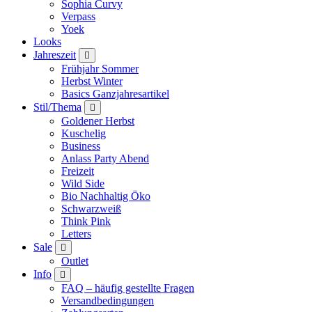
Sophia Curvy
Verpass
Yoek
Looks
Jahreszeit
Frühjahr Sommer
Herbst Winter
Basics Ganzjahresartikel
Stil/Thema
Goldener Herbst
Kuschelig
Business
Anlass Party Abend
Freizeit
Wild Side
Bio Nachhaltig Öko
Schwarzweiß
Think Pink
Letters
Sale
Outlet
Info
FAQ – häufig gestellte Fragen
Versandbedingungen