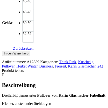
46
46
48
48
Größe
50
50
52
52
Zurücksetzen
Karin
In den Warenkorb
Glasmacher
Pullover
Artikelnummer:
A12889
Kategorien:
Think Pink
,
Kuschelig
,
Paisley
Pullover
,
Herbst Winter
,
Business
,
Freizeit
,
Karin Glasmacher
,
242
Jacquard
Produkt teilen:
rot
Menge
Beschreibung
Dreifarbig gemusterter
Pullover
von
Karin Glasmacher Fabelhaft
Kleiner, abstehender Stehkragen