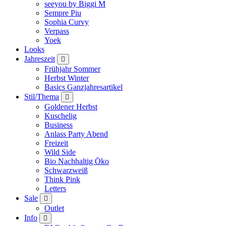
seeyou by Biggi M
Sempre Piu
Sophia Curvy
Verpass
Yoek
Looks
Jahreszeit
Frühjahr Sommer
Herbst Winter
Basics Ganzjahresartikel
Stil/Thema
Goldener Herbst
Kuschelig
Business
Anlass Party Abend
Freizeit
Wild Side
Bio Nachhaltig Öko
Schwarzweiß
Think Pink
Letters
Sale
Outlet
Info