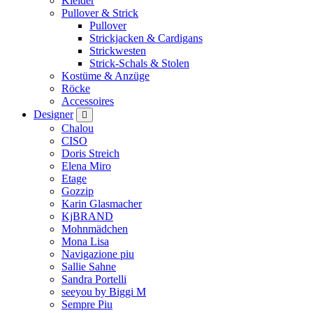
Kleider
Pullover & Strick
Pullover
Strickjacken & Cardigans
Strickwesten
Strick-Schals & Stolen
Kostüme & Anzüge
Röcke
Accessoires
Designer
Chalou
CISO
Doris Streich
Elena Miro
Etage
Gozzip
Karin Glasmacher
KjBRAND
Mohnmädchen
Mona Lisa
Navigazione piu
Sallie Sahne
Sandra Portelli
seeyou by Biggi M
Sempre Piu