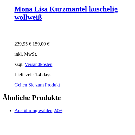
Mona Lisa Kurzmantel kuschelig
wollweiß
Ursprünglicher
Aktueller
239,95
€
159,00
€
Preis
Preis
inkl. MwSt.
war:
ist:
239,95 €
159,00 €.
zzgl.
Versandkosten
Lieferzeit:
1-4 days
Gehen Sie zum Produkt
Ähnliche Produkte
Dieses
Ausführung wählen
24%
Produkt
weist
mehrere
Varianten