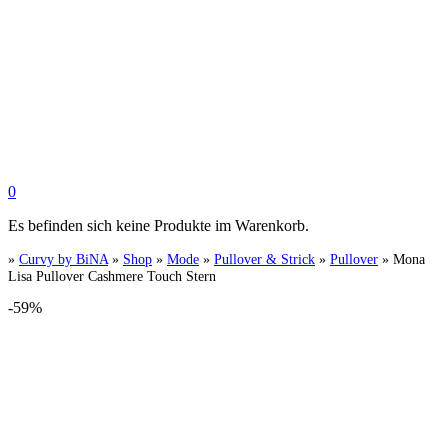
0
Es befinden sich keine Produkte im Warenkorb.
»
Curvy by BiNA
»
Shop
»
Mode
»
Pullover & Strick
»
Pullover
»
Mona
Lisa Pullover Cashmere Touch Stern
-59%