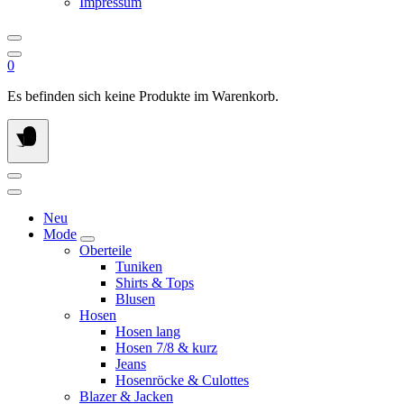
Impressum
0
Es befinden sich keine Produkte im Warenkorb.
Neu
Mode
Oberteile
Tuniken
Shirts & Tops
Blusen
Hosen
Hosen lang
Hosen 7/8 & kurz
Jeans
Hosenröcke & Culottes
Blazer & Jacken