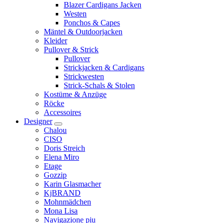
Blazer Cardigans Jacken
Westen
Ponchos & Capes
Mäntel & Outdoorjacken
Kleider
Pullover & Strick
Pullover
Strickjacken & Cardigans
Strickwesten
Strick-Schals & Stolen
Kostüme & Anzüge
Röcke
Accessoires
Designer
Chalou
CISO
Doris Streich
Elena Miro
Etage
Gozzip
Karin Glasmacher
KjBRAND
Mohnmädchen
Mona Lisa
Navigazione piu