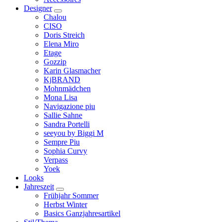
Designer
Chalou
CISO
Doris Streich
Elena Miro
Etage
Gozzip
Karin Glasmacher
KjBRAND
Mohnmädchen
Mona Lisa
Navigazione piu
Sallie Sahne
Sandra Portelli
seeyou by Biggi M
Sempre Piu
Sophia Curvy
Verpass
Yoek
Looks
Jahreszeit
Frühjahr Sommer
Herbst Winter
Basics Ganzjahresartikel