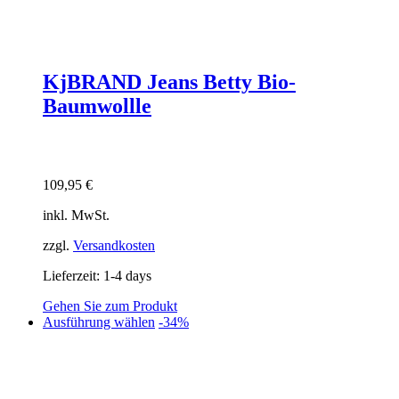
KjBRAND Jeans Betty Bio-
Baumwollle
109,95
€
inkl. MwSt.
zzgl.
Versandkosten
Lieferzeit:
1-4 days
Gehen Sie zum Produkt
Dieses
Ausführung wählen
-34%
Produkt
weist
mehrere
Varianten