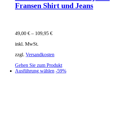
Fransen Shirt und Jeans
49,00
€
–
109,95
€
inkl. MwSt.
zzgl.
Versandkosten
Gehen Sie zum Produkt
Dieses
Ausführung wählen
-59%
Produkt
weist
mehrere
Varianten
auf.
Die
Optionen
können
auf
der
Produktseite
gewählt