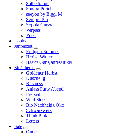
Sallie Sahne
Sandra Portelli
seeyou by Biggi M
Sempre Piu
Sophia Curvy
Verpass
Yoek
Looks
Jahreszeit
Frühjahr Sommer
Herbst Winter
Basics Ganzjahresartikel
Stil/Thema
Goldener Herbst
Kuschelig
Business
Anlass Party Abend
Freizeit
Wild Side
Bio Nachhaltig Öko
Schwarzweiß
Think Pink
Letters
Sale
Outlet