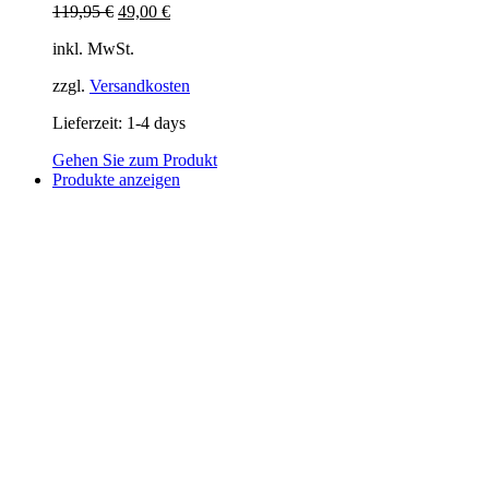
Ursprünglicher
Aktueller
119,95
€
49,00
€
Preis
Preis
inkl. MwSt.
war:
ist:
119,95 €
49,00 €.
zzgl.
Versandkosten
Lieferzeit:
1-4 days
Gehen Sie zum Produkt
Produkte anzeigen