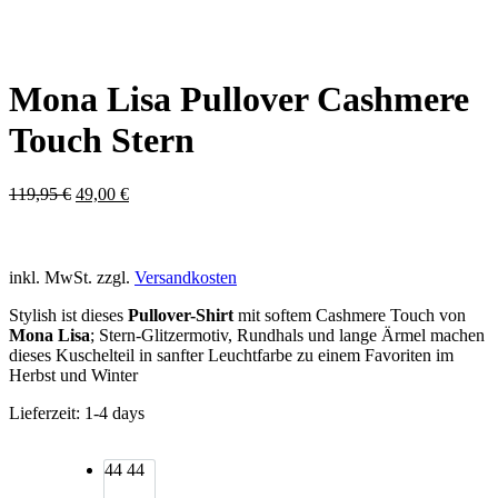
Mona Lisa Pullover Cashmere
Touch Stern
Ursprünglicher
Aktueller
119,95
€
49,00
€
Preis
Preis
war:
ist:
119,95 €
49,00 €.
inkl. MwSt.
zzgl.
Versandkosten
Stylish ist dieses
Pullover-Shirt
mit softem Cashmere Touch von
Mona Lisa
; Stern-Glitzermotiv, Rundhals und lange Ärmel machen
dieses Kuschelteil in sanfter Leuchtfarbe zu einem Favoriten im
Herbst und Winter
Lieferzeit:
1-4 days
44
44