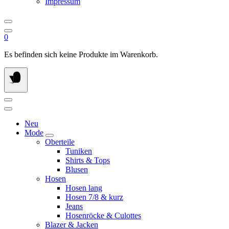
Impressum
0
Es befinden sich keine Produkte im Warenkorb.
Neu
Mode
Oberteile
Tuniken
Shirts & Tops
Blusen
Hosen
Hosen lang
Hosen 7/8 & kurz
Jeans
Hosenröcke & Culottes
Blazer & Jacken