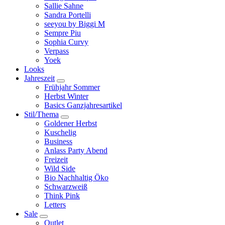
Sallie Sahne
Sandra Portelli
seeyou by Biggi M
Sempre Piu
Sophia Curvy
Verpass
Yoek
Looks
Jahreszeit
Frühjahr Sommer
Herbst Winter
Basics Ganzjahresartikel
Stil/Thema
Goldener Herbst
Kuschelig
Business
Anlass Party Abend
Freizeit
Wild Side
Bio Nachhaltig Öko
Schwarzweiß
Think Pink
Letters
Sale
Outlet