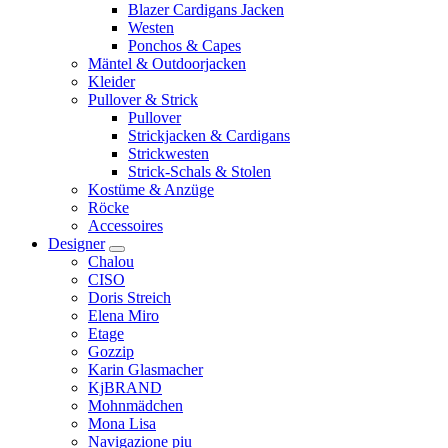
Blazer Cardigans Jacken
Westen
Ponchos & Capes
Mäntel & Outdoorjacken
Kleider
Pullover & Strick
Pullover
Strickjacken & Cardigans
Strickwesten
Strick-Schals & Stolen
Kostüme & Anzüge
Röcke
Accessoires
Designer
Chalou
CISO
Doris Streich
Elena Miro
Etage
Gozzip
Karin Glasmacher
KjBRAND
Mohnmädchen
Mona Lisa
Navigazione piu