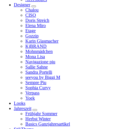
Designer
Chalou
CISO
Doris Streich
Elena Miro
Etage
Gozzip
Karin Glasmacher
KjBRAND
Mohnmädchen
Mona Lisa
Navigazione piu
Sallie Sahne
Sandra Portelli
seeyou by Biggi M
Sempre Piu
Sophia Curvy
Verpass
Yoek
Looks
Jahreszeit
Frühjahr Sommer
Herbst Winter
Basics Ganzjahresartikel