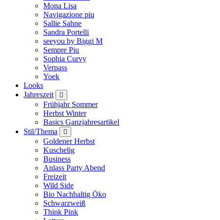
Mona Lisa
Navigazione piu
Sallie Sahne
Sandra Portelli
seeyou by Biggi M
Sempre Piu
Sophia Curvy
Verpass
Yoek
Looks
Jahreszeit
Frühjahr Sommer
Herbst Winter
Basics Ganzjahresartikel
Stil/Thema
Goldener Herbst
Kuschelig
Business
Anlass Party Abend
Freizeit
Wild Side
Bio Nachhaltig Öko
Schwarzweiß
Think Pink