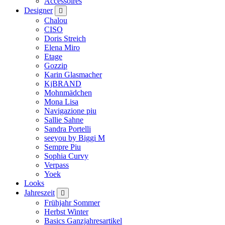
Accessoires
Designer
Chalou
CISO
Doris Streich
Elena Miro
Etage
Gozzip
Karin Glasmacher
KjBRAND
Mohnmädchen
Mona Lisa
Navigazione piu
Sallie Sahne
Sandra Portelli
seeyou by Biggi M
Sempre Piu
Sophia Curvy
Verpass
Yoek
Looks
Jahreszeit
Frühjahr Sommer
Herbst Winter
Basics Ganzjahresartikel