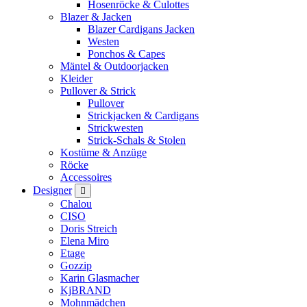
Hosenröcke & Culottes
Blazer & Jacken
Blazer Cardigans Jacken
Westen
Ponchos & Capes
Mäntel & Outdoorjacken
Kleider
Pullover & Strick
Pullover
Strickjacken & Cardigans
Strickwesten
Strick-Schals & Stolen
Kostüme & Anzüge
Röcke
Accessoires
Designer
Chalou
CISO
Doris Streich
Elena Miro
Etage
Gozzip
Karin Glasmacher
KjBRAND
Mohnmädchen