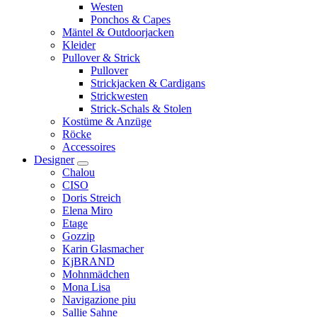
Westen
Ponchos & Capes
Mäntel & Outdoorjacken
Kleider
Pullover & Strick
Pullover
Strickjacken & Cardigans
Strickwesten
Strick-Schals & Stolen
Kostüme & Anzüge
Röcke
Accessoires
Designer
Chalou
CISO
Doris Streich
Elena Miro
Etage
Gozzip
Karin Glasmacher
KjBRAND
Mohnmädchen
Mona Lisa
Navigazione piu
Sallie Sahne