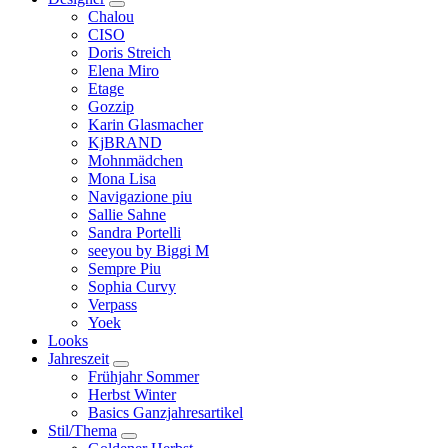
Chalou
CISO
Doris Streich
Elena Miro
Etage
Gozzip
Karin Glasmacher
KjBRAND
Mohnmädchen
Mona Lisa
Navigazione piu
Sallie Sahne
Sandra Portelli
seeyou by Biggi M
Sempre Piu
Sophia Curvy
Verpass
Yoek
Looks
Jahreszeit
Frühjahr Sommer
Herbst Winter
Basics Ganzjahresartikel
Stil/Thema