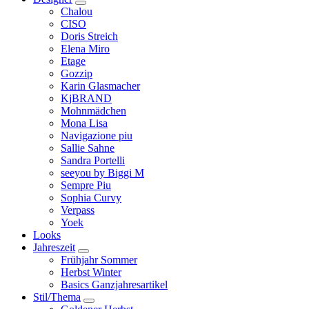
Chalou
CISO
Doris Streich
Elena Miro
Etage
Gozzip
Karin Glasmacher
KjBRAND
Mohnmädchen
Mona Lisa
Navigazione piu
Sallie Sahne
Sandra Portelli
seeyou by Biggi M
Sempre Piu
Sophia Curvy
Verpass
Yoek
Looks
Jahreszeit
Frühjahr Sommer
Herbst Winter
Basics Ganzjahresartikel
Stil/Thema