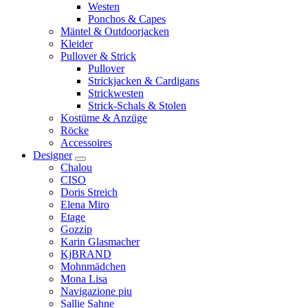
Westen
Ponchos & Capes
Mäntel & Outdoorjacken
Kleider
Pullover & Strick
Pullover
Strickjacken & Cardigans
Strickwesten
Strick-Schals & Stolen
Kostüme & Anzüge
Röcke
Accessoires
Designer
Chalou
CISO
Doris Streich
Elena Miro
Etage
Gozzip
Karin Glasmacher
KjBRAND
Mohnmädchen
Mona Lisa
Navigazione piu
Sallie Sahne