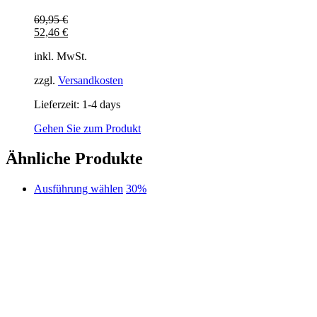
69,95
€
52,46
€
inkl. MwSt.
zzgl.
Versandkosten
Lieferzeit:
1-4 days
Gehen Sie zum Produkt
Ähnliche Produkte
Dieses
Ausführung wählen
30%
Produkt
weist
mehrere
Varianten
auf.
Die
Optionen
können
auf
der