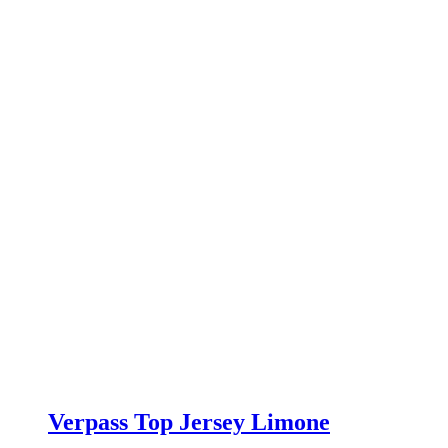
können
auf
der
Produktseite
gewählt
werden
Verpass Top Jersey Limone