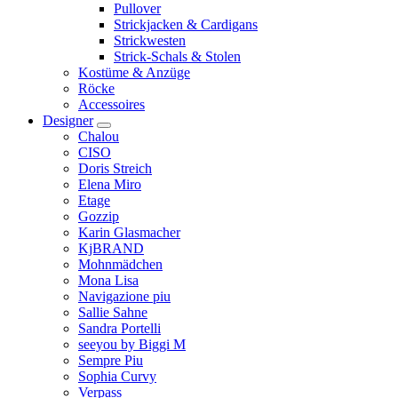
Pullover
Strickjacken & Cardigans
Strickwesten
Strick-Schals & Stolen
Kostüme & Anzüge
Röcke
Accessoires
Designer
Chalou
CISO
Doris Streich
Elena Miro
Etage
Gozzip
Karin Glasmacher
KjBRAND
Mohnmädchen
Mona Lisa
Navigazione piu
Sallie Sahne
Sandra Portelli
seeyou by Biggi M
Sempre Piu
Sophia Curvy
Verpass