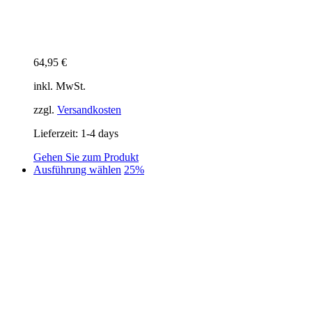
64,95
€
inkl. MwSt.
zzgl.
Versandkosten
Lieferzeit:
1-4 days
Gehen Sie zum Produkt
Dieses
Ausführung wählen
25%
Produkt
weist
mehrere
Varianten
auf.
Die
Optionen
können
auf
der
Produktseite