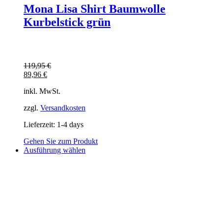
Mona Lisa Shirt Baumwolle
Kurbelstick grün
119,95
€
89,96
€
inkl. MwSt.
zzgl.
Versandkosten
Lieferzeit:
1-4 days
Gehen Sie zum Produkt
Dieses
Ausführung wählen
Produkt
weist
mehrere
Varianten
auf.
Die
Optionen