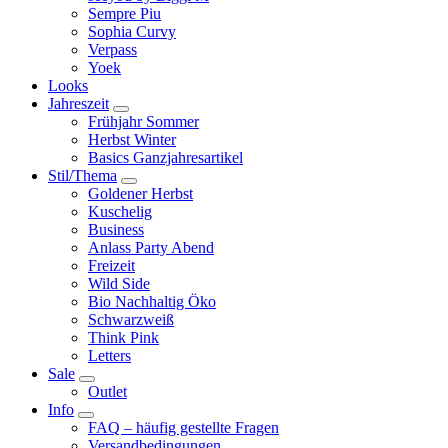
Sempre Piu
Sophia Curvy
Verpass
Yoek
Looks
Jahreszeit
Frühjahr Sommer
Herbst Winter
Basics Ganzjahresartikel
Stil/Thema
Goldener Herbst
Kuschelig
Business
Anlass Party Abend
Freizeit
Wild Side
Bio Nachhaltig Öko
Schwarzweiß
Think Pink
Letters
Sale
Outlet
Info
FAQ – häufig gestellte Fragen
Versandbedingungen