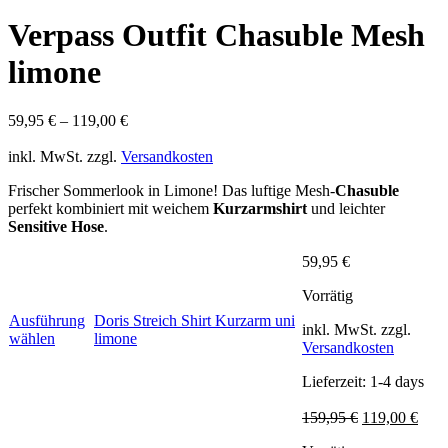
Verpass Outfit Chasuble Mesh
limone
59,95
€
–
119,00
€
inkl. MwSt.
zzgl.
Versandkosten
Frischer Sommerlook in Limone! Das luftige Mesh-
Chasuble
perfekt kombiniert mit weichem
Kurzarmshirt
und leichter
Sensitive Hose
.
59,95
€
Vorrätig
Ausführung
Doris Streich Shirt Kurzarm uni
inkl. MwSt.
zzgl.
Dieses
wählen
limone
Versandkosten
Produkt
weist
Lieferzeit:
1-4 days
mehrere
Varianten
Ursprünglich
Aktu
159,95
€
119,00
€
auf.
Preis
Preis
Die