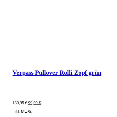
Verpass Pullover Rolli Zopf grün
Ursprünglicher
Aktueller
139,95
€
99,00
€
Preis
Preis
inkl. MwSt.
war:
ist:
139,95 €
99,00 €.