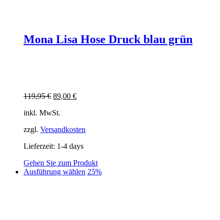
Mona Lisa Hose Druck blau grün
Ursprünglicher
Aktueller
119,95
€
89,00
€
Preis
Preis
inkl. MwSt.
war:
ist:
119,95 €
89,00 €.
zzgl.
Versandkosten
Lieferzeit:
1-4 days
Gehen Sie zum Produkt
Dieses
Ausführung wählen
25%
Produkt
weist
mehrere
Varianten
auf.