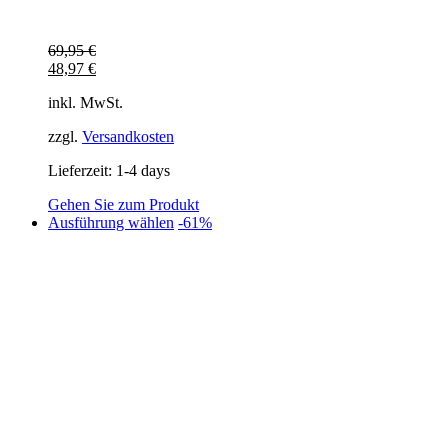
69,95
€
48,97
€
inkl. MwSt.
zzgl.
Versandkosten
Lieferzeit:
1-4 days
Gehen Sie zum Produkt
Dieses
Ausführung wählen
-61%
Produkt
weist
mehrere
Varianten
auf.
Die
Optionen
können
auf
der
Produktseite
gewählt