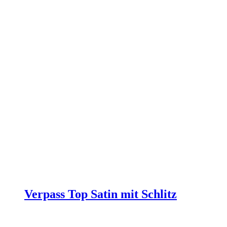
Produktseite
gewählt
werden
Verpass Top Satin mit Schlitz