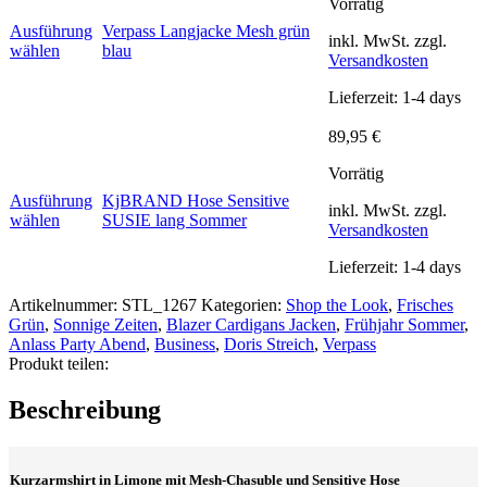
Vorrätig
war:
ist:
Optionen
159,95 €
119,
Ausführung
Verpass Langjacke Mesh grün
können
inkl. MwSt.
zzgl.
Dieses
wählen
blau
auf
Versandkosten
Produkt
der
weist
Produktseite
Lieferzeit:
1-4 days
mehrere
gewählt
Varianten
werden
89,95
€
auf.
Die
Vorrätig
Optionen
Ausführung
KjBRAND Hose Sensitive
können
inkl. MwSt.
zzgl.
Dieses
wählen
SUSIE lang Sommer
auf
Versandkosten
Produkt
der
weist
Produktseite
Lieferzeit:
1-4 days
mehrere
gewählt
Varianten
werden
Artikelnummer:
STL_1267
Kategorien:
Shop the Look
,
Frisches
auf.
Grün
,
Sonnige Zeiten
,
Blazer Cardigans Jacken
,
Frühjahr Sommer
,
Die
Anlass Party Abend
,
Business
,
Doris Streich
,
Verpass
Optionen
Produkt teilen:
können
auf
Beschreibung
der
Produktseite
gewählt
werden
Kurzarmshirt in Limone mit Mesh-Chasuble und Sensitive Hose