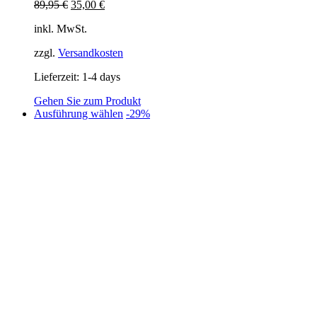
Ursprünglicher
Aktueller
89,95
€
35,00
€
Preis
Preis
inkl. MwSt.
war:
ist:
89,95 €
35,00 €.
zzgl.
Versandkosten
Lieferzeit:
1-4 days
Gehen Sie zum Produkt
Dieses
Ausführung wählen
-29%
Produkt
weist
mehrere
Varianten
auf.
Die
Optionen
können
auf
der
Produktseite
gewählt
werden