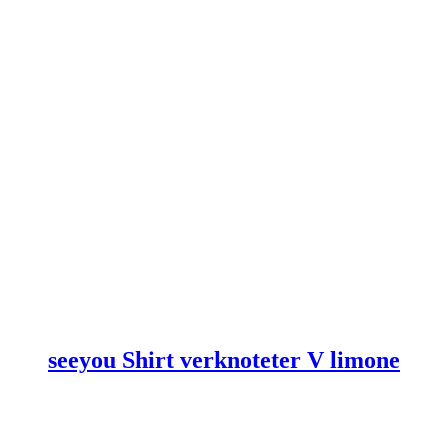
gewählt
werden
seeyou Shirt verknoteter V limone