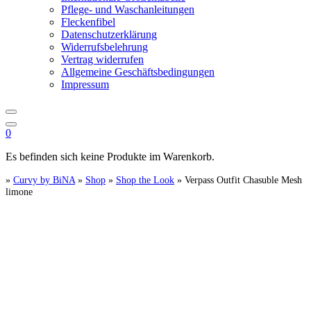
Pflege- und Waschanleitungen
Fleckenfibel
Datenschutzerklärung
Widerrufsbelehrung
Vertrag widerrufen
Allgemeine Geschäftsbedingungen
Impressum
0
Es befinden sich keine Produkte im Warenkorb.
»
Curvy by BiNA
»
Shop
»
Shop the Look
»
Verpass Outfit Chasuble Mesh
limone