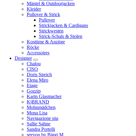
Mäntel & Outdoorjacken
Kleider
Pullover & Strick
Pullover
Strickjacken & Cardigans
Strickwesten
Strick-Schals & Stolen
Kostüme & Anzüge
Röcke
Accessoires
Designer
Chalou
CISO
Doris Streich
Elena Miro
Etage
Gozzip
Karin Glasmacher
KjBRAND
Mohnmädchen
Mona Lisa
Navigazione piu
Sallie Sahne
Sandra Portelli
seeyou by Biggi M