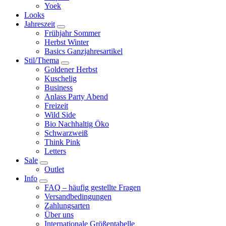
Yoek
Looks
Jahreszeit
Frühjahr Sommer
Herbst Winter
Basics Ganzjahresartikel
Stil/Thema
Goldener Herbst
Kuschelig
Business
Anlass Party Abend
Freizeit
Wild Side
Bio Nachhaltig Öko
Schwarzweiß
Think Pink
Letters
Sale
Outlet
Info
FAQ – häufig gestellte Fragen
Versandbedingungen
Zahlungsarten
Über uns
Internationale Größentabelle