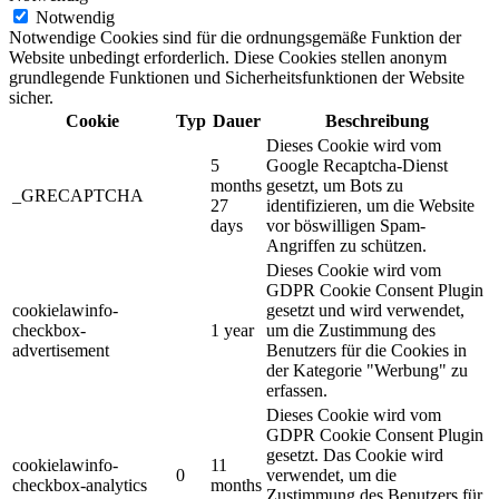
Notwendig
Notwendige Cookies sind für die ordnungsgemäße Funktion der
Website unbedingt erforderlich. Diese Cookies stellen anonym
grundlegende Funktionen und Sicherheitsfunktionen der Website
sicher.
Cookie
Typ
Dauer
Beschreibung
Dieses Cookie wird vom
5
Google Recaptcha-Dienst
months
gesetzt, um Bots zu
_GRECAPTCHA
27
identifizieren, um die Website
days
vor böswilligen Spam-
Angriffen zu schützen.
Dieses Cookie wird vom
GDPR Cookie Consent Plugin
cookielawinfo-
gesetzt und wird verwendet,
checkbox-
1 year
um die Zustimmung des
advertisement
Benutzers für die Cookies in
der Kategorie "Werbung" zu
erfassen.
Dieses Cookie wird vom
GDPR Cookie Consent Plugin
gesetzt. Das Cookie wird
cookielawinfo-
11
0
verwendet, um die
checkbox-analytics
months
Zustimmung des Benutzers für