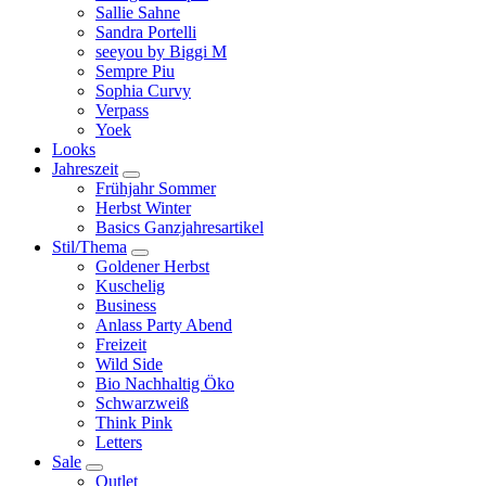
Sallie Sahne
Sandra Portelli
seeyou by Biggi M
Sempre Piu
Sophia Curvy
Verpass
Yoek
Looks
Jahreszeit
Frühjahr Sommer
Herbst Winter
Basics Ganzjahresartikel
Stil/Thema
Goldener Herbst
Kuschelig
Business
Anlass Party Abend
Freizeit
Wild Side
Bio Nachhaltig Öko
Schwarzweiß
Think Pink
Letters
Sale
Outlet