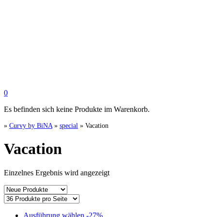
0
Es befinden sich keine Produkte im Warenkorb.
»
Curvy by BiNA
»
special
»
Vacation
Vacation
Einzelnes Ergebnis wird angezeigt
Dieses
Ausführung wählen
-27%