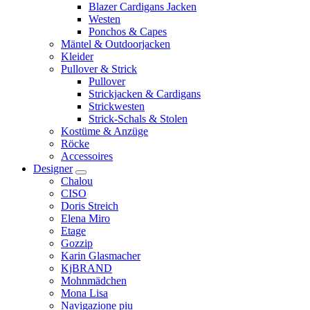
Blazer Cardigans Jacken
Westen
Ponchos & Capes
Mäntel & Outdoorjacken
Kleider
Pullover & Strick
Pullover
Strickjacken & Cardigans
Strickwesten
Strick-Schals & Stolen
Kostüme & Anzüge
Röcke
Accessoires
Designer
Chalou
CISO
Doris Streich
Elena Miro
Etage
Gozzip
Karin Glasmacher
KjBRAND
Mohnmädchen
Mona Lisa
Navigazione piu