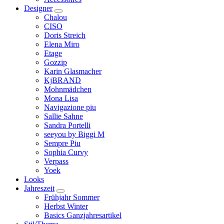
Designer
Chalou
CISO
Doris Streich
Elena Miro
Etage
Gozzip
Karin Glasmacher
KjBRAND
Mohnmädchen
Mona Lisa
Navigazione piu
Sallie Sahne
Sandra Portelli
seeyou by Biggi M
Sempre Piu
Sophia Curvy
Verpass
Yoek
Looks
Jahreszeit
Frühjahr Sommer
Herbst Winter
Basics Ganzjahresartikel