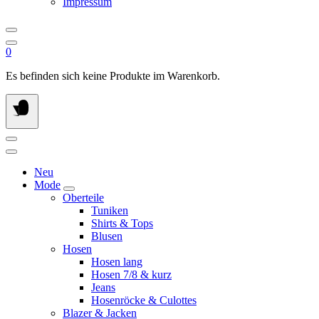
Impressum
0
Es befinden sich keine Produkte im Warenkorb.
Neu
Mode
Oberteile
Tuniken
Shirts & Tops
Blusen
Hosen
Hosen lang
Hosen 7/8 & kurz
Jeans
Hosenröcke & Culottes
Blazer & Jacken