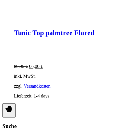
Tunic Top palmtree Flared
Ursprünglicher
Aktueller
89,95
€
66,00
€
Preis
Preis
inkl. MwSt.
war:
ist:
89,95 €
66,00 €.
zzgl.
Versandkosten
Lieferzeit:
1-4 days
Suche