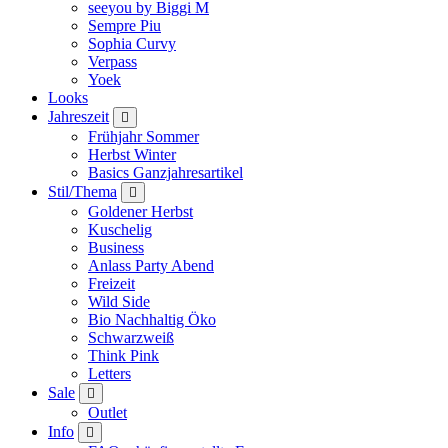
seeyou by Biggi M
Sempre Piu
Sophia Curvy
Verpass
Yoek
Looks
Jahreszeit
Frühjahr Sommer
Herbst Winter
Basics Ganzjahresartikel
Stil/Thema
Goldener Herbst
Kuschelig
Business
Anlass Party Abend
Freizeit
Wild Side
Bio Nachhaltig Öko
Schwarzweiß
Think Pink
Letters
Sale
Outlet
Info