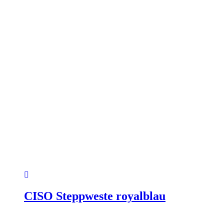
gewählt
werden
CISO Steppweste royalblau