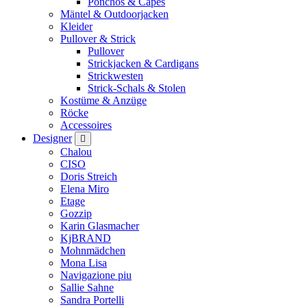
Ponchos & Capes
Mäntel & Outdoorjacken
Kleider
Pullover & Strick
Pullover
Strickjacken & Cardigans
Strickwesten
Strick-Schals & Stolen
Kostüme & Anzüge
Röcke
Accessoires
Designer
Chalou
CISO
Doris Streich
Elena Miro
Etage
Gozzip
Karin Glasmacher
KjBRAND
Mohnmädchen
Mona Lisa
Navigazione piu
Sallie Sahne
Sandra Portelli