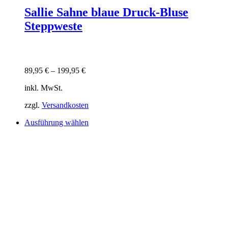
Sallie Sahne blaue Druck-Bluse
Steppweste
89,95
€
–
199,95
€
inkl. MwSt.
zzgl.
Versandkosten
Dieses
Ausführung wählen
Produkt
weist
mehrere
Varianten
auf.
Die
Optionen
können
auf
der
Produktseite