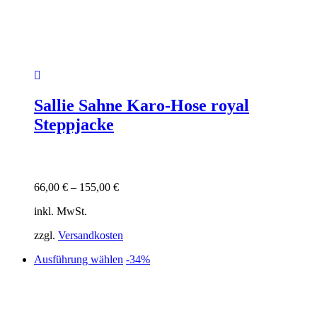
Sallie Sahne Karo-Hose royal
Steppjacke
66,00
€
–
155,00
€
inkl. MwSt.
zzgl.
Versandkosten
Dieses
Ausführung wählen
-34%
Produkt
weist
mehrere
Varianten