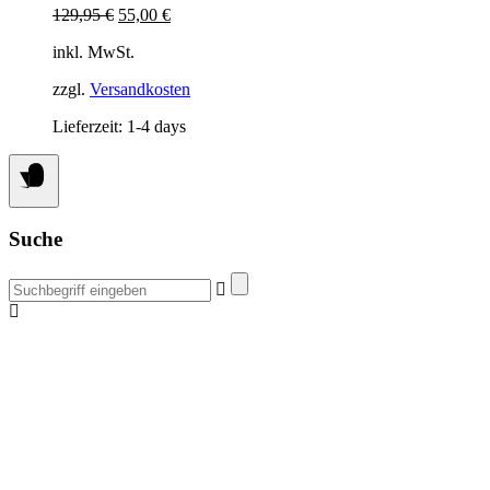
Ursprünglicher
Aktueller
129,95
€
55,00
€
Preis
Preis
inkl. MwSt.
war:
ist:
129,95 €
55,00 €.
zzgl.
Versandkosten
Lieferzeit:
1-4 days
Suche
Suchen
nach: