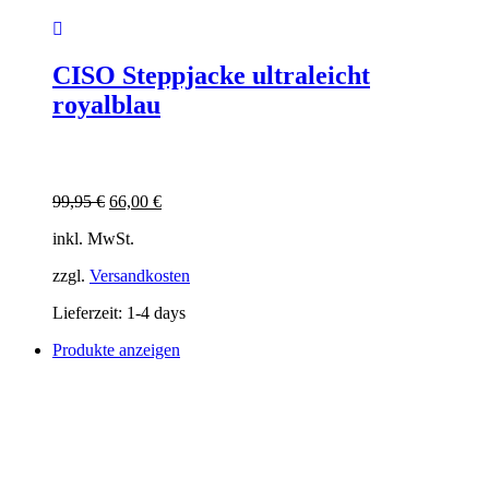
CISO Steppjacke ultraleicht
royalblau
Ursprünglicher
Aktueller
99,95
€
66,00
€
Preis
Preis
inkl. MwSt.
war:
ist:
99,95 €
66,00 €.
zzgl.
Versandkosten
Lieferzeit:
1-4 days
Produkte anzeigen