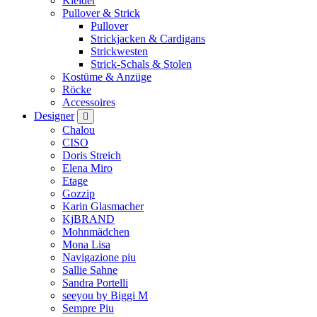
Kleider
Pullover & Strick
Pullover
Strickjacken & Cardigans
Strickwesten
Strick-Schals & Stolen
Kostüme & Anzüge
Röcke
Accessoires
Designer
Chalou
CISO
Doris Streich
Elena Miro
Etage
Gozzip
Karin Glasmacher
KjBRAND
Mohnmädchen
Mona Lisa
Navigazione piu
Sallie Sahne
Sandra Portelli
seeyou by Biggi M
Sempre Piu