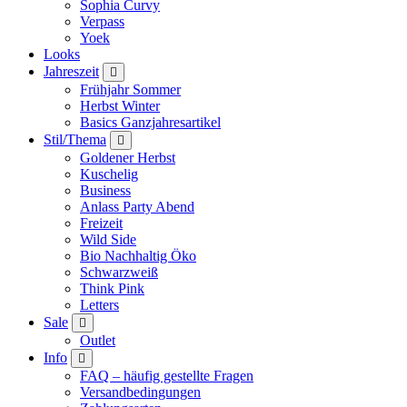
Sophia Curvy
Verpass
Yoek
Looks
Jahreszeit
Frühjahr Sommer
Herbst Winter
Basics Ganzjahresartikel
Stil/Thema
Goldener Herbst
Kuschelig
Business
Anlass Party Abend
Freizeit
Wild Side
Bio Nachhaltig Öko
Schwarzweiß
Think Pink
Letters
Sale
Outlet
Info
FAQ – häufig gestellte Fragen
Versandbedingungen