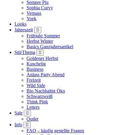
Sempre Piu
Sophia Curvy
Verpass
Yoek
Looks
Jahreszeit
Frühjahr Sommer
Herbst Winter
Basics Ganzjahresartikel
Stil/Thema
Goldener Herbst
Kuschelig
Business
Anlass Party Abend
Freizeit
Wild Side
Bio Nachhaltig Öko
Schwarzweiß
Think Pink
Letters
Sale
Outlet
Info
FAQ – häufig gestellte Fragen