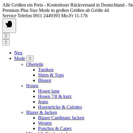
Springen
Alle Größen ein Preis - Kostenloser Rückversand in Deutschland - S
Sie
Premium Plus Size Mode in großen Größen ab Größe 44
zum
Service Telefon 0911 2449393 Mo-Fr 11-17h
Inhalt
Neu
Mode
Oberteile
Tuniken
Shirts & Tops
Blusen
Hosen
Hosen lang
Hosen 7/8 & kurz
Jeans
Hosenröcke & Culottes
Blazer & Jacken
Blazer Cardigans Jacken
Westen
Ponchos & Capes