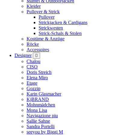
Mäntel & Outdoorjacken
Kleider
Pullover & Strick
Pullover
Strickjacken & Cardigans
Strickwesten
Strick-Schals & Stolen
Kostüme & Anzüge
Röcke
Accessoires
Designer
Chalou
CISO
Doris Streich
Elena Miro
Etage
Gozzip
Karin Glasmacher
KjBRAND
Mohnmädchen
Mona Lisa
Navigazione piu
Sallie Sahne
Sandra Portelli
seeyou by Biggi M