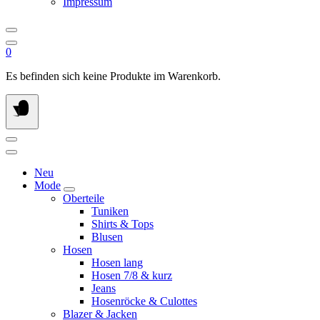
Impressum
0
Es befinden sich keine Produkte im Warenkorb.
Neu
Mode
Oberteile
Tuniken
Shirts & Tops
Blusen
Hosen
Hosen lang
Hosen 7/8 & kurz
Jeans
Hosenröcke & Culottes
Blazer & Jacken