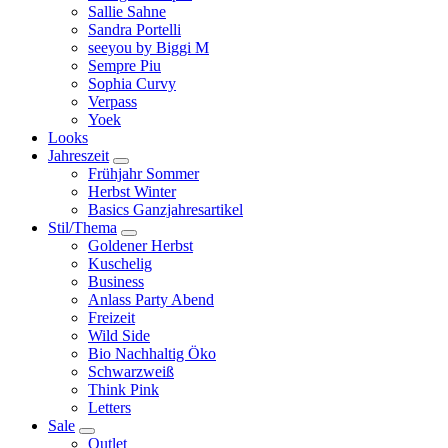
Sallie Sahne
Sandra Portelli
seeyou by Biggi M
Sempre Piu
Sophia Curvy
Verpass
Yoek
Looks
Jahreszeit
Frühjahr Sommer
Herbst Winter
Basics Ganzjahresartikel
Stil/Thema
Goldener Herbst
Kuschelig
Business
Anlass Party Abend
Freizeit
Wild Side
Bio Nachhaltig Öko
Schwarzweiß
Think Pink
Letters
Sale
Outlet