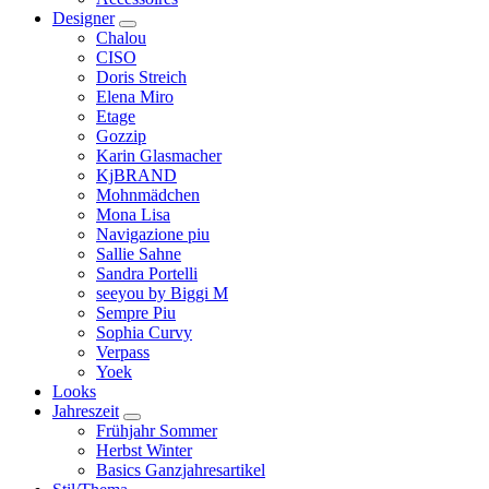
Designer
Chalou
CISO
Doris Streich
Elena Miro
Etage
Gozzip
Karin Glasmacher
KjBRAND
Mohnmädchen
Mona Lisa
Navigazione piu
Sallie Sahne
Sandra Portelli
seeyou by Biggi M
Sempre Piu
Sophia Curvy
Verpass
Yoek
Looks
Jahreszeit
Frühjahr Sommer
Herbst Winter
Basics Ganzjahresartikel