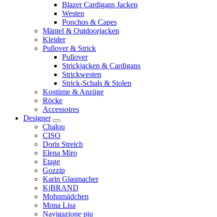
Blazer Cardigans Jacken
Westen
Ponchos & Capes
Mäntel & Outdoorjacken
Kleider
Pullover & Strick
Pullover
Strickjacken & Cardigans
Strickwesten
Strick-Schals & Stolen
Kostüme & Anzüge
Röcke
Accessoires
Designer
Chalou
CISO
Doris Streich
Elena Miro
Etage
Gozzip
Karin Glasmacher
KjBRAND
Mohnmädchen
Mona Lisa
Navigazione piu