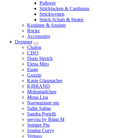
Pullover
Strickjacken & Cardigans
Strickwesten
Strick-Schals & Stolen
Kostüme & Anzüge
Röcke
Accessoires
Designer
Chalou
CISO
Doris Streich
Elena Miro
Etage
Gozzip
Karin Glasmacher
KjBRAND
Mohnmädchen
Mona Lisa
Navigazione piu
Sallie Sahne
Sandra Portelli
seeyou by Biggi M
Sempre Piu
Sophia Curvy
Verpass