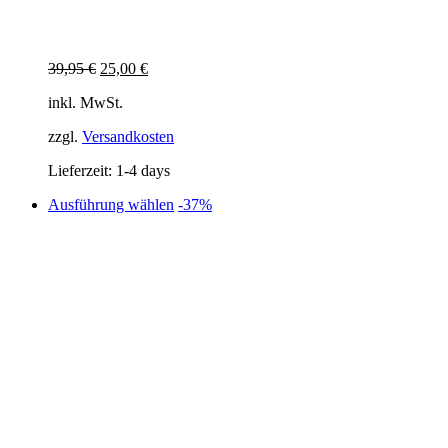
Ursprünglicher
Aktueller
39,95
€
25,00
€
Preis
Preis
inkl. MwSt.
war:
ist:
39,95 €
25,00 €.
zzgl.
Versandkosten
Lieferzeit:
1-4 days
Dieses
Ausführung wählen
-37%
Produkt
weist
mehrere
Varianten
auf.
Die
Optionen
können
auf
der
Produktseite
gewählt
werden