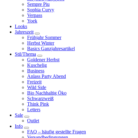
Sempre Piu
Sophia Curvy
Verpass
Yoek
Looks
Jahreszeit
Frühjahr Sommer
Herbst Winter
Basics Ganzjahresartikel
Stil/Thema
Goldener Herbst
Kuschelig
Business
Anlass Party Abend
Freizeit
Wild Side
Bio Nachhaltig Öko
Schwarzweiß
Think Pink
Letters
Sale
Outlet
Info
FAQ – häufig gestellte Fragen
Versandbedingungen