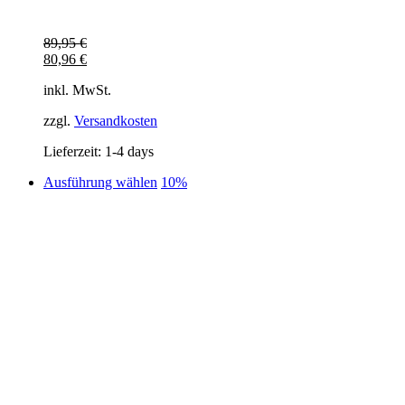
89,95
€
80,96
€
inkl. MwSt.
zzgl.
Versandkosten
Lieferzeit:
1-4 days
Dieses
Ausführung wählen
10%
Produkt
weist
mehrere
Varianten
auf.
Die
Optionen
können
auf
der
Produktseite
gewählt
werden