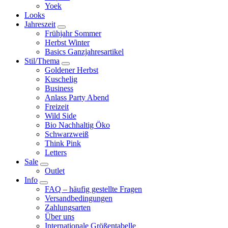
Yoek
Looks
Jahreszeit
Frühjahr Sommer
Herbst Winter
Basics Ganzjahresartikel
Stil/Thema
Goldener Herbst
Kuschelig
Business
Anlass Party Abend
Freizeit
Wild Side
Bio Nachhaltig Öko
Schwarzweiß
Think Pink
Letters
Sale
Outlet
Info
FAQ – häufig gestellte Fragen
Versandbedingungen
Zahlungsarten
Über uns
Internationale Größentabelle