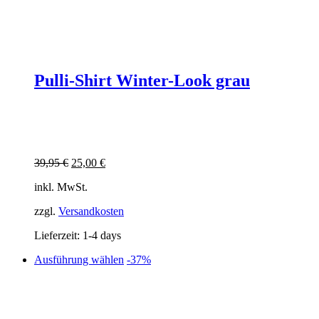
Pulli-Shirt Winter-Look grau
Ursprünglicher
Aktueller
39,95
€
25,00
€
Preis
Preis
inkl. MwSt.
war:
ist:
39,95 €
25,00 €.
zzgl.
Versandkosten
Lieferzeit:
1-4 days
Dieses
Ausführung wählen
-37%
Produkt
weist
mehrere
Varianten