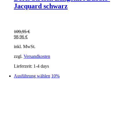
Jacquard schwarz
109,95
€
98,96
€
inkl. MwSt.
zzgl.
Versandkosten
Lieferzeit:
1-4 days
Dieses
Ausführung wählen
10%
Produkt
weist
mehrere
Varianten
auf.
Die
Optionen
können
auf
der