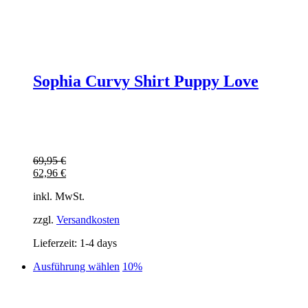
Sophia Curvy Shirt Puppy Love
69,95
€
62,96
€
inkl. MwSt.
zzgl.
Versandkosten
Lieferzeit:
1-4 days
Dieses
Ausführung wählen
10%
Produkt
weist
mehrere