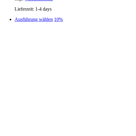
Lieferzeit:
1-4 days
Dieses
Ausführung wählen
10%
Produkt
weist
mehrere
Varianten
auf.
Die
Optionen
können
auf
der
Produktseite
gewählt
werden