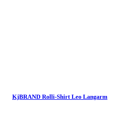
Produktseite
gewählt
werden
KjBRAND Rolli-Shirt Leo Langarm