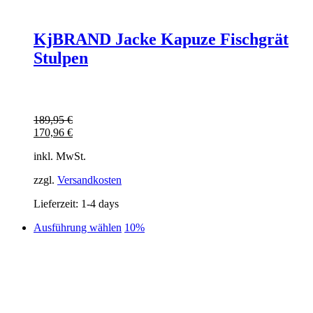
KjBRAND Jacke Kapuze Fischgrät
Stulpen
189,95
€
170,96
€
inkl. MwSt.
zzgl.
Versandkosten
Lieferzeit:
1-4 days
Dieses
Ausführung wählen
10%
Produkt
weist
mehrere
Varianten
auf.
Die