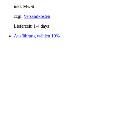
Preis
Preis
inkl. MwSt.
war:
ist:
39,95 €
25,00 €.
zzgl.
Versandkosten
Lieferzeit:
1-4 days
Dieses
Ausführung wählen
10%
Produkt
weist
mehrere
Varianten
auf.
Die
Optionen
können
auf
der
Produktseite
gewählt
werden