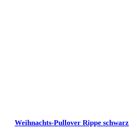
der
Produktseite
gewählt
werden
Weihnachts-Pullover Rippe schwarz