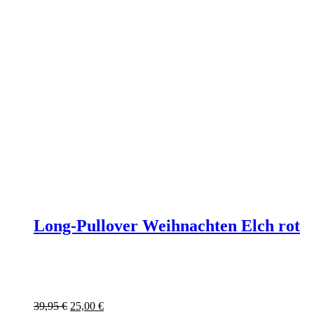
Long-Pullover Weihnachten Elch rot
Ursprünglicher
Aktueller
39,95
€
25,00
€