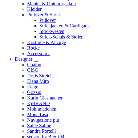
Mäntel & Outdoorjacken
Kleider
Pullover & Strick
Pullover
Strickjacken & Cardigans
Strickwesten
Strick-Schals & Stolen
Kostüme & Anzüge
Röcke
Accessoires
Designer
Chalou
CISO
Doris Streich
Elena Miro
Etage
Gozzip
Karin Glasmacher
KjBRAND
Mohnmädchen
Mona Lisa
Navigazione piu
Sallie Sahne
Sandra Portelli
seeyou by Biggi M