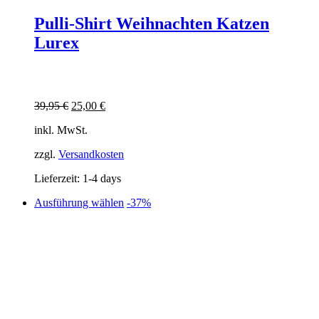
Pulli-Shirt Weihnachten Katzen
Lurex
Ursprünglicher
Aktueller
39,95
€
25,00
€
Preis
Preis
inkl. MwSt.
war:
ist:
39,95 €
25,00 €.
zzgl.
Versandkosten
Lieferzeit:
1-4 days
Dieses
Ausführung wählen
-37%
Produkt
weist
mehrere
Varianten
auf.
Die
Optionen
können
auf