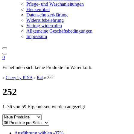
Pflege- und Waschanleitungen
Fleckenfibel
Datenschutzerklärung
Widerrufsbelehrung
Vertrag widerrufen
Allgemeine Geschäftsbedingungen
Impressum
0
Es befinden sich keine Produkte im Warenkorb.
»
Curvy by BiNA
»
Kal
»
252
252
Nach
1–36 von 59 Ergebnissen werden angezeigt
Aktualität
sortiert
Dieses
Ausführung wählen
-37%