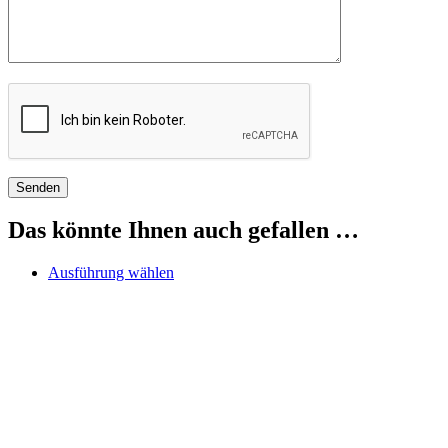
Das könnte Ihnen auch gefallen …
Dieses
Ausführung wählen
Produkt
weist
mehrere
Varianten
auf.
Die
Optionen
können
auf