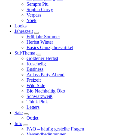
Sempre Piu
Sophia Curvy
Verpass
Yoek
Looks
Jahreszeit
Frühjahr Sommer
Herbst Winter
Basics Ganzjahresartikel
Stil/Thema
Goldener Herbst
Kuschelig
Business
Anlass Party Abend
Freizeit
Wild Side
Bio Nachhaltig Öko
Schwarzweiß
Think Pink
Letters
Sale
Outlet
Info
FAQ – häufig gestellte Fragen
Versandbedingungen