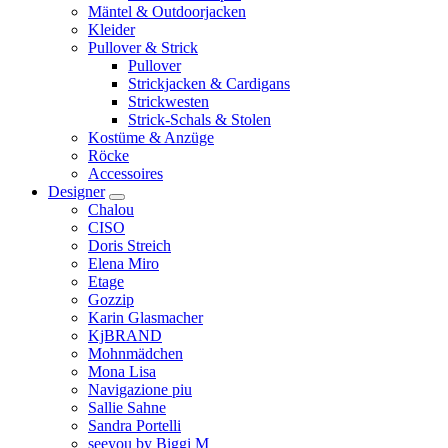
Mäntel & Outdoorjacken
Kleider
Pullover & Strick
Pullover
Strickjacken & Cardigans
Strickwesten
Strick-Schals & Stolen
Kostüme & Anzüge
Röcke
Accessoires
Designer
Chalou
CISO
Doris Streich
Elena Miro
Etage
Gozzip
Karin Glasmacher
KjBRAND
Mohnmädchen
Mona Lisa
Navigazione piu
Sallie Sahne
Sandra Portelli
seeyou by Biggi M