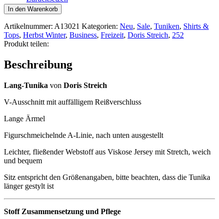
Doris
In den Warenkorb
Streich
Long-
Artikelnummer:
A13021
Kategorien:
Neu
,
Sale
,
Tuniken
,
Shirts &
Tunika
Tops
,
Herbst Winter
,
Business
,
Freizeit
,
Doris Streich
,
252
A-
Produkt teilen:
Linie
Reißverschluss
Beschreibung
Menge
Lang-Tunika
von
Doris Streich
V-Ausschnitt mit auffälligem Reißverschluss
Lange Ärmel
Figurschmeichelnde A-Linie, nach unten ausgestellt
Leichter, fließender Webstoff aus Viskose Jersey mit Stretch, weich
und bequem
Sitz entspricht den Größenangaben, bitte beachten, dass die Tunika
länger gestylt ist
Stoff Zusammensetzung und Pflege