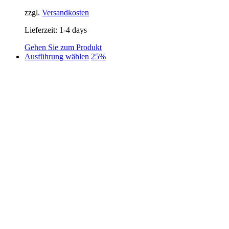
94,95 €
65,00 €.
zzgl.
Versandkosten
Lieferzeit:
1-4 days
Gehen Sie zum Produkt
Dieses
Ausführung wählen
25%
Produkt
weist
mehrere
Varianten
auf.
Die
Optionen
können
auf
der
Produktseite
gewählt
werden