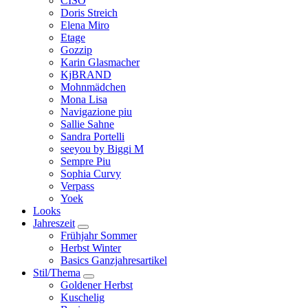
CISO
Doris Streich
Elena Miro
Etage
Gozzip
Karin Glasmacher
KjBRAND
Mohnmädchen
Mona Lisa
Navigazione piu
Sallie Sahne
Sandra Portelli
seeyou by Biggi M
Sempre Piu
Sophia Curvy
Verpass
Yoek
Looks
Jahreszeit
Frühjahr Sommer
Herbst Winter
Basics Ganzjahresartikel
Stil/Thema
Goldener Herbst
Kuschelig