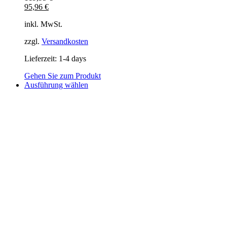
95,96
€
inkl. MwSt.
zzgl.
Versandkosten
Lieferzeit:
1-4 days
Gehen Sie zum Produkt
Dieses
Ausführung wählen
Produkt
weist
mehrere
Varianten
auf.
Die
Optionen
können
auf
der
Produktseite
gewählt
werden