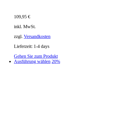
109,95
€
inkl. MwSt.
zzgl.
Versandkosten
Lieferzeit:
1-4 days
Gehen Sie zum Produkt
Dieses
Ausführung wählen
20%
Produkt
weist
mehrere
Varianten
auf.
Die
Optionen
können
auf
der
Produktseite
gewählt
werden