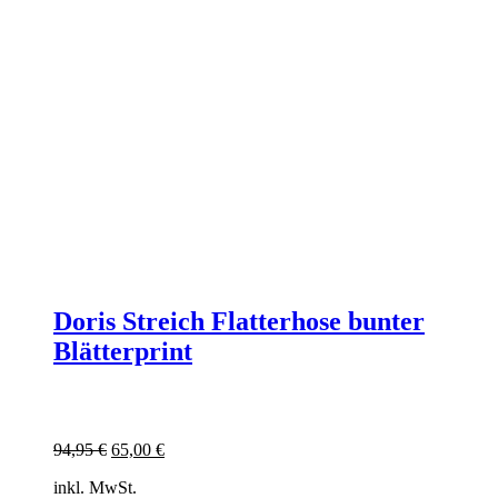
Doris Streich Flatterhose bunter
Blätterprint
Ursprünglicher
Aktueller
94,95
€
65,00
€
Preis
Preis
inkl. MwSt.
war:
ist: