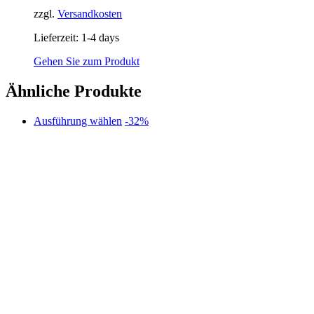
zzgl.
Versandkosten
Lieferzeit:
1-4 days
Gehen Sie zum Produkt
Ähnliche Produkte
Dieses
Ausführung wählen
-32%
Produkt
weist
mehrere
Varianten
auf.
Die
Optionen
können
auf
der
Produktseite
gewählt
werden