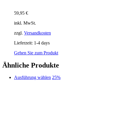
59,95
€
inkl. MwSt.
zzgl.
Versandkosten
Lieferzeit:
1-4 days
Gehen Sie zum Produkt
Ähnliche Produkte
Dieses
Ausführung wählen
25%
Produkt
weist
mehrere
Varianten
auf.
Die
Optionen
können
auf
der