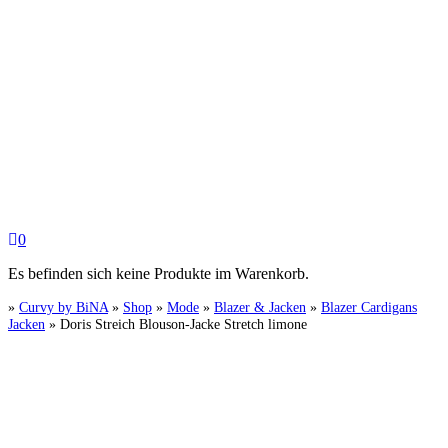
0
Es befinden sich keine Produkte im Warenkorb.
»
Curvy by BiNA
»
Shop
»
Mode
»
Blazer & Jacken
»
Blazer Cardigans
Jacken
»
Doris Streich Blouson-Jacke Stretch limone