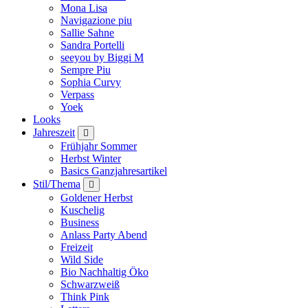
Mona Lisa
Navigazione piu
Sallie Sahne
Sandra Portelli
seeyou by Biggi M
Sempre Piu
Sophia Curvy
Verpass
Yoek
Looks
Jahreszeit
Frühjahr Sommer
Herbst Winter
Basics Ganzjahresartikel
Stil/Thema
Goldener Herbst
Kuschelig
Business
Anlass Party Abend
Freizeit
Wild Side
Bio Nachhaltig Öko
Schwarzweiß
Think Pink