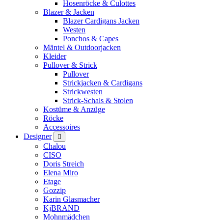
Hosenröcke & Culottes
Blazer & Jacken
Blazer Cardigans Jacken
Westen
Ponchos & Capes
Mäntel & Outdoorjacken
Kleider
Pullover & Strick
Pullover
Strickjacken & Cardigans
Strickwesten
Strick-Schals & Stolen
Kostüme & Anzüge
Röcke
Accessoires
Designer
Chalou
CISO
Doris Streich
Elena Miro
Etage
Gozzip
Karin Glasmacher
KjBRAND
Mohnmädchen