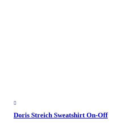
Produktseite
gewählt
werden
Doris Streich Sweatshirt On-Off