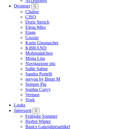
Accessoires
Designer
Chalou
CISO
Doris Streich
Elena Miro
Etage
Gozzip
Karin Glasmacher
KjBRAND
Mohnmädchen
Mona Lisa
Navigazione piu
Sallie Sahne
Sandra Portelli
seeyou by Biggi M
Sempre Piu
Sophia Curvy
Verpass
Yoek
Looks
Jahreszeit
Frühjahr Sommer
Herbst Winter
Basics Ganzjahresartikel