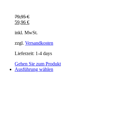
79,95
€
59,96
€
inkl. MwSt.
zzgl.
Versandkosten
Lieferzeit:
1-4 days
Gehen Sie zum Produkt
Dieses
Ausführung wählen
Produkt
weist
mehrere
Varianten
auf.
Die
Optionen
können
auf
der
Produktseite
gewählt