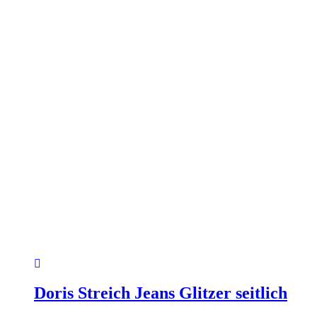
Produktseite
gewählt
werden
Doris Streich Jeans Glitzer seitlich