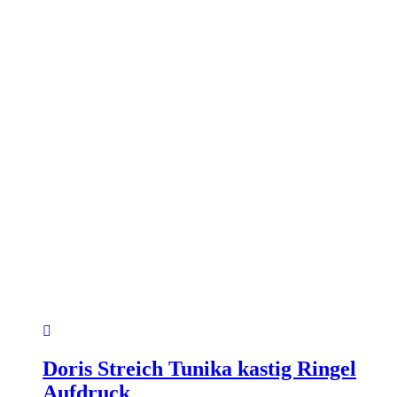
Produktseite
gewählt
werden
Doris Streich Tunika kastig Ringel
Aufdruck