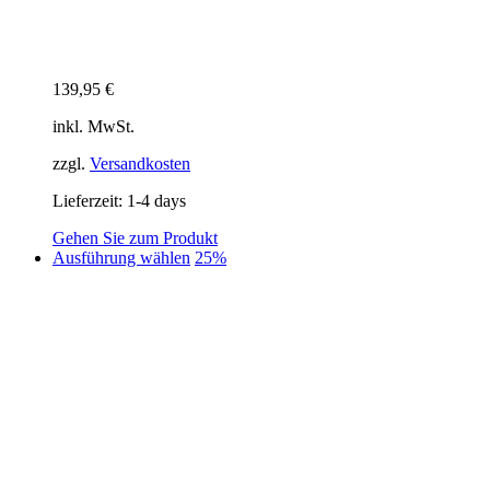
139,95
€
inkl. MwSt.
zzgl.
Versandkosten
Lieferzeit:
1-4 days
Gehen Sie zum Produkt
Dieses
Ausführung wählen
25%
Produkt
weist
mehrere
Varianten
auf.
Die
Optionen
können
auf
der
Produktseite