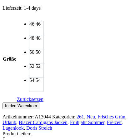
Lieferzeit:
1-4 days
46
46
48
48
50
50
Größe
52
52
54
54
Zurücksetzen
Doris
In den Warenkorb
Streich
Blouson-
Artikelnummer:
A13044
Kategorien:
261
,
Neu
,
Frisches Grün
,
Jacke
Urlaub
,
Blazer Cardigans Jacken
,
Frühjahr Sommer
,
Freizeit
,
Stretch
Lagenlook
,
Doris Streich
limone
Produkt teilen:
Menge