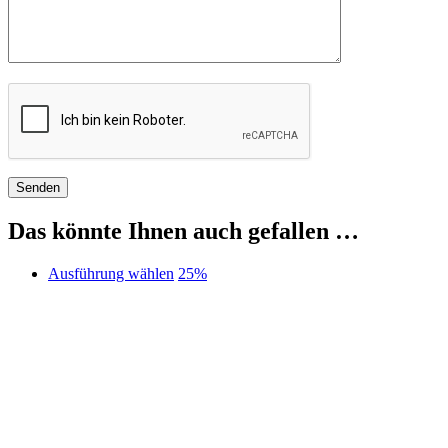
Das könnte Ihnen auch gefallen …
Dieses
Ausführung wählen
25%
Produkt
weist
mehrere
Varianten
auf.
Die
Optionen
können
auf