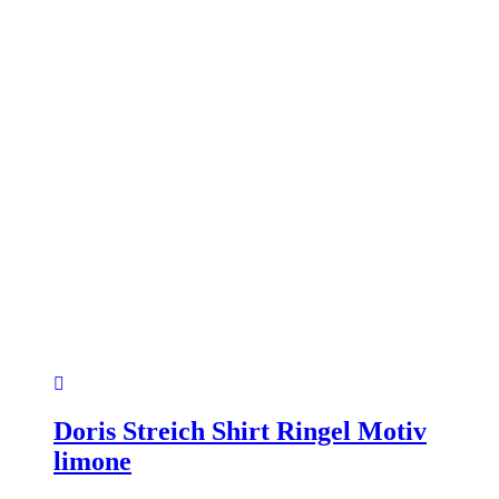
gewählt
werden
Doris Streich Shirt Ringel Motiv
limone