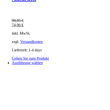
99,95
€
74,96
€
inkl. MwSt.
zzgl.
Versandkosten
Lieferzeit:
1-4 days
Gehen Sie zum Produkt
Dieses
Ausführung wählen
Produkt
weist
mehrere
Varianten
auf.
Die
Optionen
können
auf
der