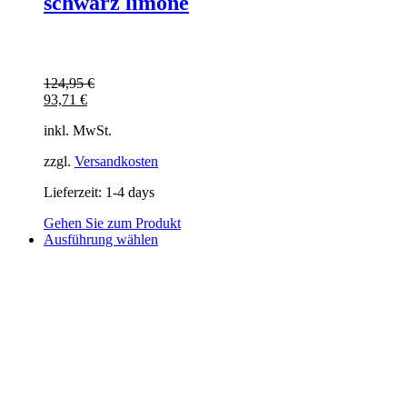
schwarz limone
124,95
€
93,71
€
inkl. MwSt.
zzgl.
Versandkosten
Lieferzeit:
1-4 days
Gehen Sie zum Produkt
Dieses
Ausführung wählen
Produkt
weist
mehrere
Varianten
auf.
Die
Optionen
können
auf
der