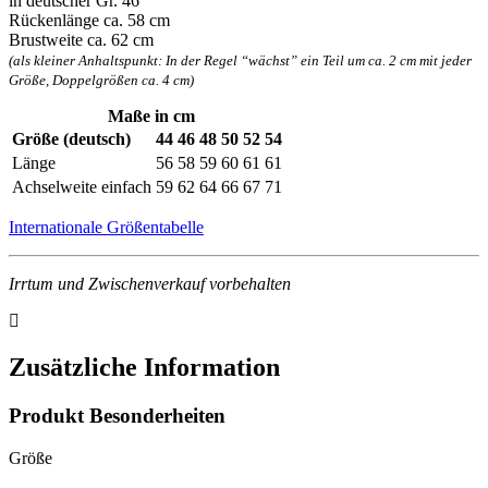
in deutscher Gr. 46
Rückenlänge ca. 58 cm
Brustweite ca. 62 cm
(als kleiner Anhaltspunkt: In der Regel “wächst” ein Teil um ca. 2 cm mit jeder
Größe, Doppelgrößen ca. 4 cm)
Maße in cm
Größe (deutsch)
44
46
48
50
52
54
Länge
56
58
59
60
61
61
Achselweite einfach
59
62
64
66
67
71
Internationale Größentabelle
Irrtum und Zwischenverkauf vorbehalten
Zusätzliche Information
Produkt Besonderheiten
Größe