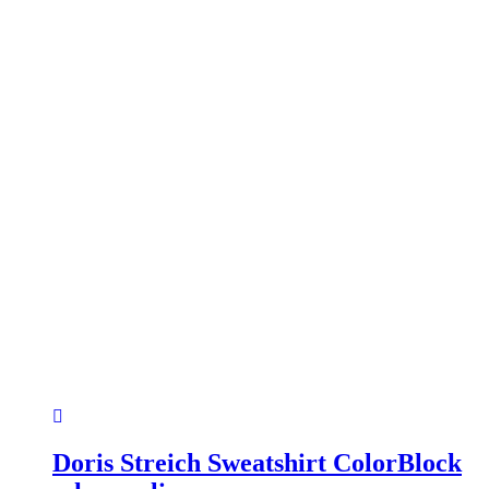
der
Produktseite
gewählt
werden
Doris Streich Sweatshirt ColorBlock