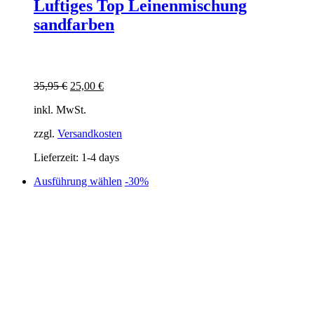
Luftiges Top Leinenmischung
sandfarben
Ursprünglicher
Aktueller
35,95
€
25,00
€
Preis
Preis
inkl. MwSt.
war:
ist:
35,95 €
25,00 €.
zzgl.
Versandkosten
Lieferzeit:
1-4 days
Dieses
Ausführung wählen
-30%
Produkt
weist
mehrere
Varianten
auf.
Die
Optionen
können
auf
der