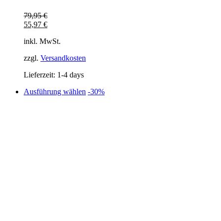
79,95
€
55,97
€
inkl. MwSt.
zzgl.
Versandkosten
Lieferzeit:
1-4 days
Dieses
Ausführung wählen
-30%
Produkt
weist
mehrere
Varianten
auf.
Die
Optionen
können
auf
der
Produktseite
gewählt
werden