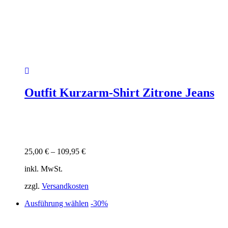
Outfit Kurzarm-Shirt Zitrone Jeans
25,00
€
–
109,95
€
inkl. MwSt.
zzgl.
Versandkosten
Dieses
Ausführung wählen
-30%
Produkt
weist