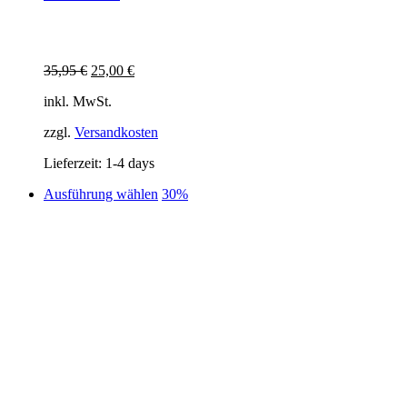
Ursprünglicher
Aktueller
35,95
€
25,00
€
Preis
Preis
inkl. MwSt.
war:
ist:
35,95 €
25,00 €.
zzgl.
Versandkosten
Lieferzeit:
1-4 days
Dieses
Ausführung wählen
30%
Produkt
weist
mehrere
Varianten
auf.
Die
Optionen
können
auf
der
Produktseite
gewählt
werden