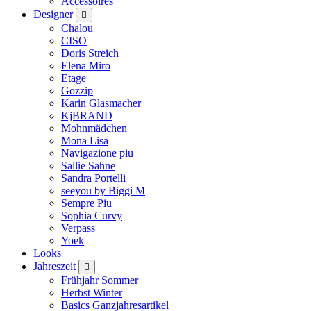
Accessoires
Designer
Chalou
CISO
Doris Streich
Elena Miro
Etage
Gozzip
Karin Glasmacher
KjBRAND
Mohnmädchen
Mona Lisa
Navigazione piu
Sallie Sahne
Sandra Portelli
seeyou by Biggi M
Sempre Piu
Sophia Curvy
Verpass
Yoek
Looks
Jahreszeit
Frühjahr Sommer
Herbst Winter
Basics Ganzjahresartikel