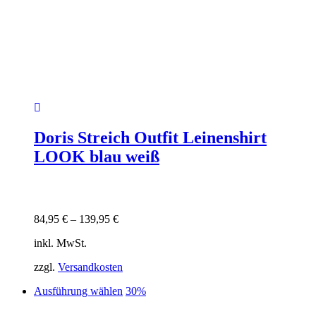
Doris Streich Outfit Leinenshirt
LOOK blau weiß
84,95
€
–
139,95
€
inkl. MwSt.
zzgl.
Versandkosten
Dieses
Ausführung wählen
30%
Produkt
weist