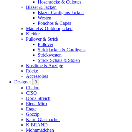
Hosenröcke & Culottes
Blazer & Jacken
Blazer Cardigans Jacken
Westen
Ponchos & Capes
Mäntel & Outdoorjacken
Kleider
Pullover & Strick
Pullover
Strickjacken & Cardigans
Strickwesten
Strick-Schals & Stolen
Kostüme & Anzüge
Röcke
Accessoires
Designer
Chalou
CISO
Doris Streich
Elena Miro
Etage
Gozzip
Karin Glasmacher
KjBRAND
Mohnmädchen