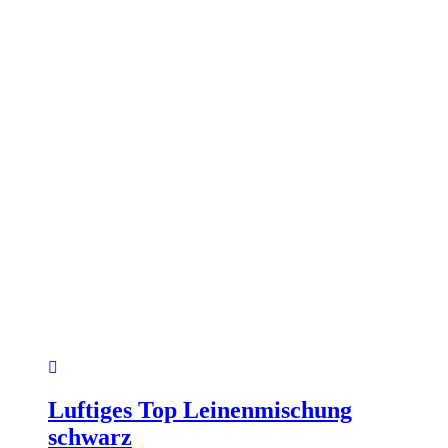
Produktseite
gewählt
werden
Luftiges Top Leinenmischung
schwarz