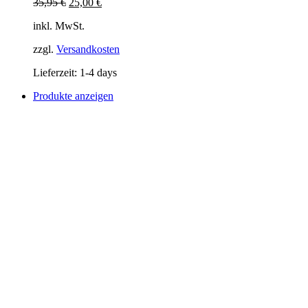
Ursprünglicher
Aktueller
35,95
€
25,00
€
Preis
Preis
inkl. MwSt.
war:
ist:
35,95 €
25,00 €.
zzgl.
Versandkosten
Lieferzeit:
1-4 days
Produkte anzeigen