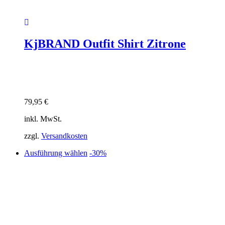
KjBRAND Outfit Shirt Zitrone
79,95
€
inkl. MwSt.
zzgl.
Versandkosten
Dieses
Ausführung wählen
-30%
Produkt
weist
mehrere
Varianten
auf.
Die
Optionen
können