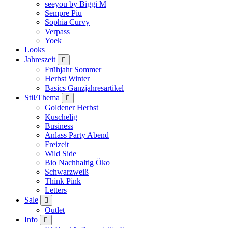
seeyou by Biggi M
Sempre Piu
Sophia Curvy
Verpass
Yoek
Looks
Jahreszeit
Frühjahr Sommer
Herbst Winter
Basics Ganzjahresartikel
Stil/Thema
Goldener Herbst
Kuschelig
Business
Anlass Party Abend
Freizeit
Wild Side
Bio Nachhaltig Öko
Schwarzweiß
Think Pink
Letters
Sale
Outlet
Info