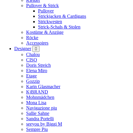
Kleider
Pullover & Strick
Pullover
Strickjacken & Cardigans
Strickwesten
Strick-Schals & Stolen
Kostüme & Anzüge
Röcke
Accessoires
Designer
Chalou
CISO
Doris Streich
Elena Miro
Etage
Gozzip
Karin Glasmacher
KjBRAND
Mohnmädchen
Mona Lisa
Navigazione piu
Sallie Sahne
Sandra Portelli
seeyou by Biggi M
Sempre Piu