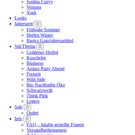
Sophia Curvy
Verpass
Yoek
Looks
Jahreszeit
Frühjahr Sommer
Herbst Winter
Basics Ganzjahresartikel
Stil/Thema
Goldener Herbst
Kuschelig
Business
Anlass Party Abend
Freizeit
Wild Side
Bio Nachhaltig Öko
Schwarzweiß
Think Pink
Letters
Sale
Outlet
Info
FAQ – häufig gestellte Fragen
Versandbedingungen