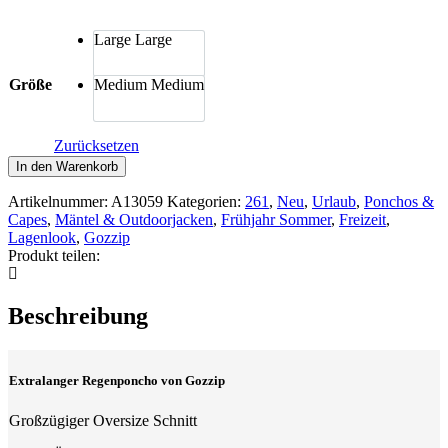
Large
Large
Größe
Medium
Medium
Zurücksetzen
Gozzip
In den Warenkorb
Regen-
Poncho
Artikelnummer:
A13059
Kategorien:
261
,
Neu
,
Urlaub
,
Ponchos &
schwarz
Capes
,
Mäntel & Outdoorjacken
,
Frühjahr Sommer
,
Freizeit
,
Menge
Lagenlook
,
Gozzip
Produkt teilen:
Beschreibung
Extralanger Regenponcho von Gozzip
Großzügiger Oversize Schnitt