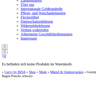
Zahlungsarten
Über uns
Internationale Größentabelle
Pflege- und Waschanleitungen
Fleckenfibel
Datenschutzerklärung
Widerrufsbelehrung
Vertrag widerrufen
Allgemeine Geschäftsbedingungen
Impressum
0
Es befinden sich keine Produkte im Warenkorb.
»
Curvy by BiNA
»
Shop
»
Mode
»
Mäntel & Outdoorjacken
»
Gozzip
Regen-Poncho schwarz