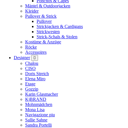
Ponchos & Capes
Mäntel & Outdoorjacken
Kleider
Pullover & Strick
Pullover
Strickjacken & Cardigans
Strickwesten
Strick-Schals & Stolen
Kostüme & Anzüge
Röcke
Accessoires
Designer
Chalou
CISO
Doris Streich
Elena Miro
Etage
Gozzip
Karin Glasmacher
KjBRAND
Mohnmädchen
Mona Lisa
Navigazione piu
Sallie Sahne
Sandra Portelli