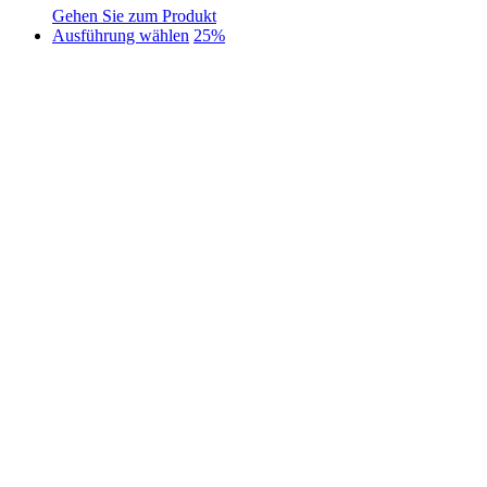
Gehen Sie zum Produkt
Dieses
Ausführung wählen
25%
Produkt
weist
mehrere
Varianten
auf.
Die
Optionen
können
auf
der
Produktseite
gewählt
werden