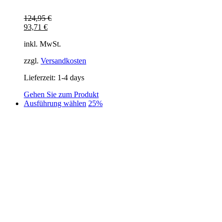
124,95
€
93,71
€
inkl. MwSt.
zzgl.
Versandkosten
Lieferzeit:
1-4 days
Gehen Sie zum Produkt
Dieses
Ausführung wählen
25%
Produkt
weist
mehrere
Varianten
auf.
Die
Optionen
können
auf
der
Produktseite
gewählt
werden