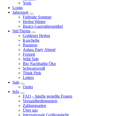
Yoek
Looks
Jahreszeit
Frühjahr Sommer
Herbst Winter
Basics Ganzjahresartikel
Stil/Thema
Goldener Herbst
Kuschelig
Business
Anlass Party Abend
Freizeit
Wild Side
Bio Nachhaltig Öko
Schwarzweiß
Think Pink
Letters
Sale
Outlet
Info
FAQ – häufig gestellte Fragen
Versandbedingungen
Zahlungsarten
Über uns
Internationale Größentabelle