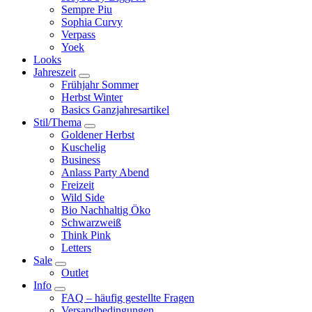
Sempre Piu
Sophia Curvy
Verpass
Yoek
Looks
Jahreszeit
Frühjahr Sommer
Herbst Winter
Basics Ganzjahresartikel
Stil/Thema
Goldener Herbst
Kuschelig
Business
Anlass Party Abend
Freizeit
Wild Side
Bio Nachhaltig Öko
Schwarzweiß
Think Pink
Letters
Sale
Outlet
Info
FAQ – häufig gestellte Fragen
Versandbedingungen