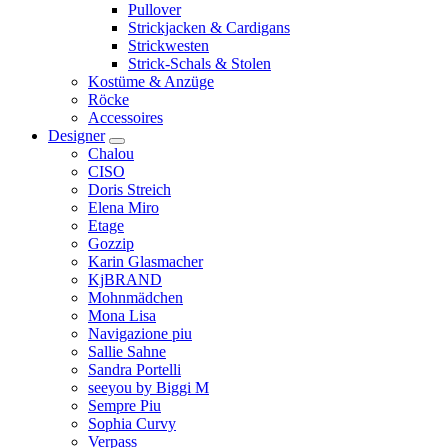
Pullover
Strickjacken & Cardigans
Strickwesten
Strick-Schals & Stolen
Kostüme & Anzüge
Röcke
Accessoires
Designer
Chalou
CISO
Doris Streich
Elena Miro
Etage
Gozzip
Karin Glasmacher
KjBRAND
Mohnmädchen
Mona Lisa
Navigazione piu
Sallie Sahne
Sandra Portelli
seeyou by Biggi M
Sempre Piu
Sophia Curvy
Verpass