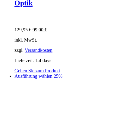
Optik
Ursprünglicher
Aktueller
129,95
€
99,00
€
Preis
Preis
inkl. MwSt.
war:
ist:
129,95 €
99,00 €.
zzgl.
Versandkosten
Lieferzeit:
1-4 days
Gehen Sie zum Produkt
Dieses
Ausführung wählen
25%
Produkt
weist
mehrere
Varianten
auf.
Die
Optionen
können
auf
der