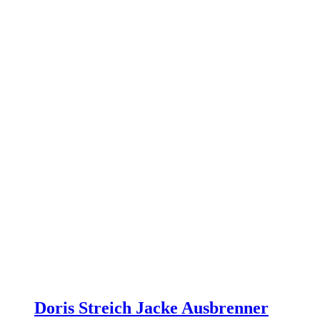
können
auf
der
Produktseite
gewählt
werden
Doris Streich Jacke Ausbrenner