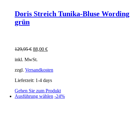
Doris Streich Tunika-Bluse Wording
grün
Ursprünglicher
Aktueller
129,95
€
88,00
€
Preis
Preis
inkl. MwSt.
war:
ist:
129,95 €
88,00 €.
zzgl.
Versandkosten
Lieferzeit:
1-4 days
Gehen Sie zum Produkt
Dieses
Ausführung wählen
-24%
Produkt
weist
mehrere
Varianten
auf.
Die
Optionen