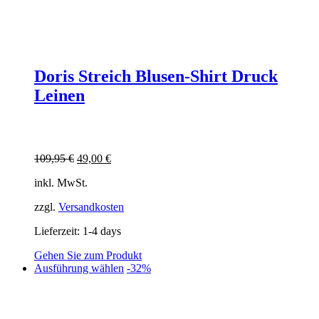
Doris Streich Blusen-Shirt Druck
Leinen
Ursprünglicher
Aktueller
109,95
€
49,00
€
Preis
Preis
inkl. MwSt.
war:
ist:
109,95 €
49,00 €.
zzgl.
Versandkosten
Lieferzeit:
1-4 days
Gehen Sie zum Produkt
Dieses
Ausführung wählen
-32%
Produkt
weist
mehrere
Varianten