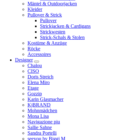
Mäntel & Outdoorjacken
Kleider
Pullover & Strick
Pullover
Strickjacken & Cardigans
Strickwesten
Strick-Schals & Stolen
Kostüme & Anzüge
Röcke
Accessoires
Designer
Chalou
CISO
Doris Streich
Elena Miro
Etage
Gozzip
Karin Glasmacher
KjBRAND
Mohnmädchen
Mona Lisa
Navigazione piu
Sallie Sahne
Sandra Portelli
seeyou by Biggi M