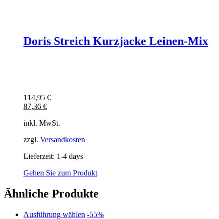
Doris Streich Kurzjacke Leinen-Mix
114,95
€
87,36
€
inkl. MwSt.
zzgl.
Versandkosten
Lieferzeit:
1-4 days
Gehen Sie zum Produkt
Ähnliche Produkte
Dieses
Ausführung wählen
-55%