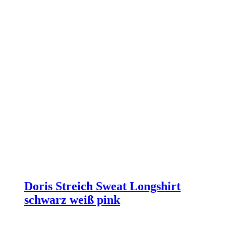
Produktseite
gewählt
werden
Doris Streich Sweat Longshirt
schwarz weiß pink