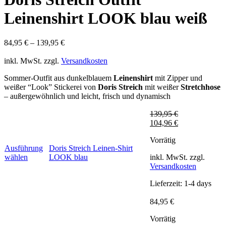
Leinenshirt LOOK blau weiß
84,95
€
–
139,95
€
inkl. MwSt.
zzgl.
Versandkosten
Sommer-Outfit aus dunkelblauem
Leinenshirt
mit Zipper und
weißer “Look” Stickerei von
Doris Streich
mit weißer
Stretchhose
– außergewöhnlich und leicht, frisch und dynamisch
139,95
€
104,96
€
Vorrätig
Ausführung
Doris Streich Leinen-Shirt
Dieses
wählen
LOOK blau
inkl. MwSt.
zzgl.
Produkt
Versandkosten
weist
Lieferzeit:
1-4 days
mehrere
Varianten
84,95
€
auf.
Die
Vorrätig
Optionen