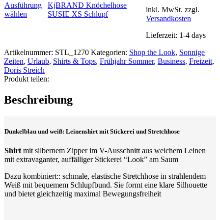
können
Ausführung
KjBRAND Knöchelhose
inkl. MwSt.
zzgl.
auf
Dieses
wählen
SUSIE XS Schlupf
Versandkosten
der
Produkt
Produktseite
weist
Lieferzeit:
1-4 days
gewählt
mehrere
werden
Varianten
Artikelnummer:
STL_1270
Kategorien:
Shop the Look
,
Sonnige
auf.
Zeiten
,
Urlaub
,
Shirts & Tops
,
Frühjahr Sommer
,
Business
,
Freizeit
,
Die
Doris Streich
Optionen
Produkt teilen:
können
auf
Beschreibung
der
Produktseite
gewählt
werden
Dunkelblau und weiß: Leinenshirt mit Stickerei und Stretchhose
Shirt
mit silbernem Zipper im V-Ausschnitt aus weichem Leinen
mit extravaganter, auffälliger Stickerei “Look” am Saum
Dazu kombiniert:: schmale, elastische Stretchhose in strahlendem
Weiß mit bequemem Schlupfbund. Sie formt eine klare Silhouette
und bietet gleichzeitig maximal Bewegungsfreiheit