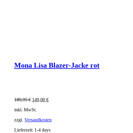
Mona Lisa Blazer-Jacke rot
Ursprünglicher
Aktueller
189,95
€
149,00
€
Preis
Preis
inkl. MwSt.
war:
ist:
189,95 €
149,00 €.
zzgl.
Versandkosten
Lieferzeit:
1-4 days