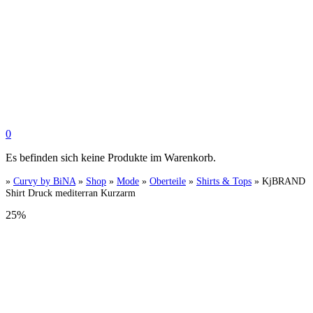
0
Es befinden sich keine Produkte im Warenkorb.
»
Curvy by BiNA
»
Shop
»
Mode
»
Oberteile
»
Shirts & Tops
»
KjBRAND
Shirt Druck mediterran Kurzarm
25%