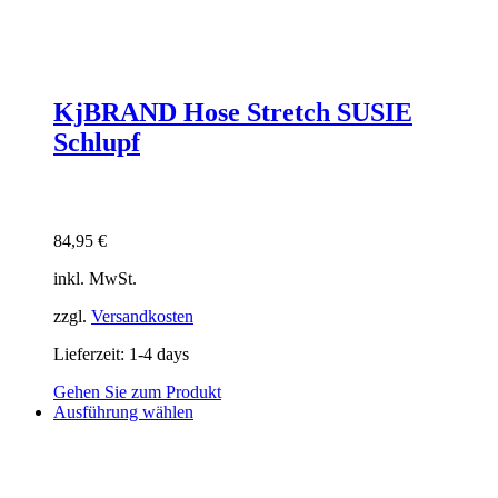
KjBRAND Hose Stretch SUSIE
Schlupf
84,95
€
inkl. MwSt.
zzgl.
Versandkosten
Lieferzeit:
1-4 days
Gehen Sie zum Produkt
Dieses
Ausführung wählen
Produkt
weist
mehrere
Varianten