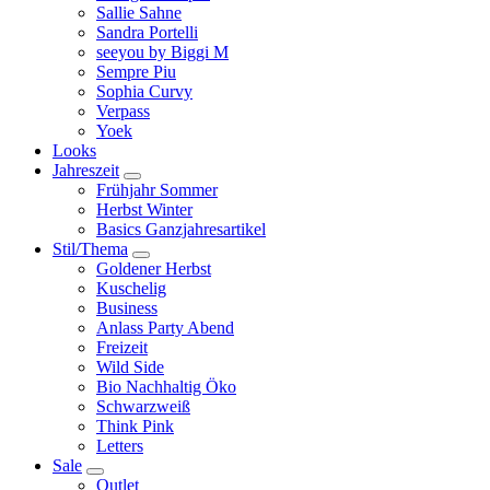
Sallie Sahne
Sandra Portelli
seeyou by Biggi M
Sempre Piu
Sophia Curvy
Verpass
Yoek
Looks
Jahreszeit
Frühjahr Sommer
Herbst Winter
Basics Ganzjahresartikel
Stil/Thema
Goldener Herbst
Kuschelig
Business
Anlass Party Abend
Freizeit
Wild Side
Bio Nachhaltig Öko
Schwarzweiß
Think Pink
Letters
Sale
Outlet