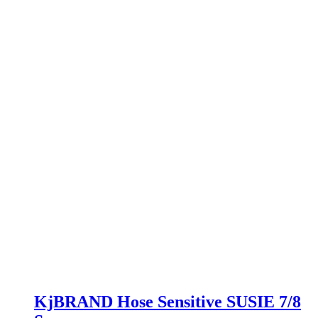
können
auf
der
Produktseite
gewählt
werden
KjBRAND Hose Sensitive SUSIE 7/8