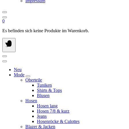
Impressum
0
Es befinden sich keine Produkte im Warenkorb.
Neu
Mode
Oberteile
Tuniken
Shirts & Tops
Blusen
Hosen
Hosen lang
Hosen 7/8 & kurz
Jeans
Hosenröcke & Culottes
Blazer & Jacken