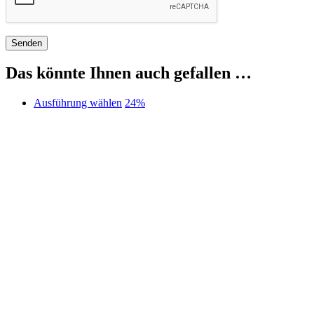
Das könnte Ihnen auch gefallen …
Dieses
Ausführung wählen
24%
Produkt
weist
mehrere
Varianten
auf.
Die
Optionen
können
auf
der
Produktseite
gewählt
werden