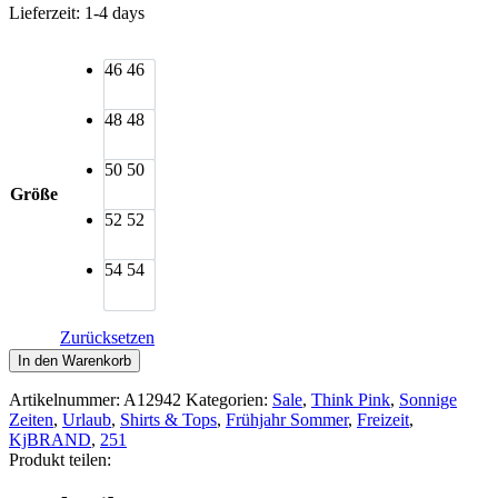
Lieferzeit:
1-4 days
46
46
48
48
50
50
Größe
52
52
54
54
Zurücksetzen
KjBRAND
In den Warenkorb
Shirt
Druck
Artikelnummer:
A12942
Kategorien:
Sale
,
Think Pink
,
Sonnige
mediterran
Zeiten
,
Urlaub
,
Shirts & Tops
,
Frühjahr Sommer
,
Freizeit
,
Kurzarm
KjBRAND
,
251
Menge
Produkt teilen: