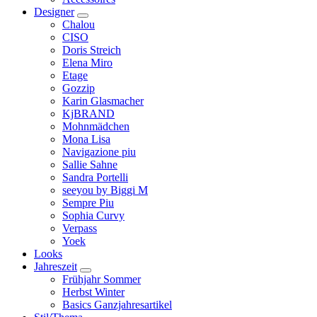
Designer
Chalou
CISO
Doris Streich
Elena Miro
Etage
Gozzip
Karin Glasmacher
KjBRAND
Mohnmädchen
Mona Lisa
Navigazione piu
Sallie Sahne
Sandra Portelli
seeyou by Biggi M
Sempre Piu
Sophia Curvy
Verpass
Yoek
Looks
Jahreszeit
Frühjahr Sommer
Herbst Winter
Basics Ganzjahresartikel