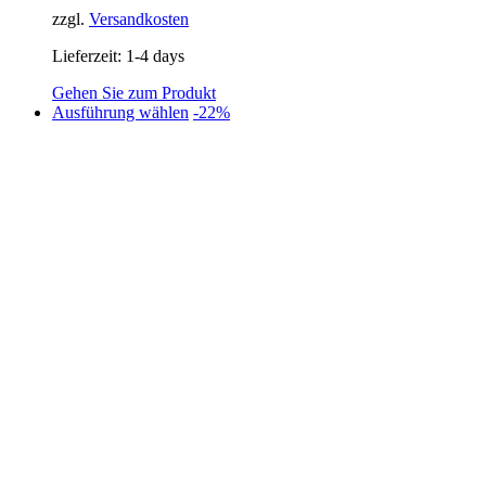
zzgl.
Versandkosten
Lieferzeit:
1-4 days
Gehen Sie zum Produkt
Dieses
Ausführung wählen
-22%
Produkt
weist
mehrere
Varianten
auf.
Die
Optionen
können
auf
der
Produktseite
gewählt
werden