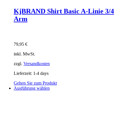
KjBRAND Shirt Basic A-Linie 3/4
Arm
79,95
€
inkl. MwSt.
zzgl.
Versandkosten
Lieferzeit:
1-4 days
Gehen Sie zum Produkt
Dieses
Ausführung wählen
Produkt
weist
mehrere
Varianten
auf.
Die
Optionen