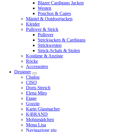
Blazer Cardigans Jacken
Westen
Ponchos & Capes
Mäntel & Outdoorjacken
Kleider
Pullover & Strick
Pullover
Strickjacken & Cardigans
Strickwesten
Strick-Schals & Stolen
Kostüme & Anzüge
Röcke
Accessoires
Designer
Chalou
CISO
Doris Streich
Elena Miro
Etage
Gozzip
Karin Glasmacher
KjBRAND
Mohnmädchen
Mona Lisa
Navigazione piu