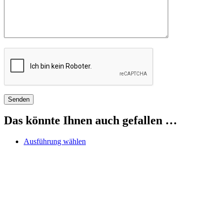
Das könnte Ihnen auch gefallen …
Dieses
Ausführung wählen
Produkt
weist
mehrere
Varianten
auf.
Die
Optionen
können
auf