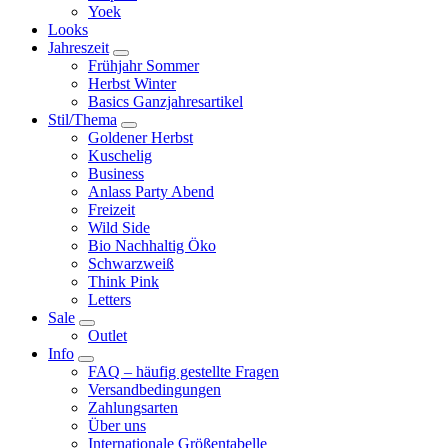
Yoek
Looks
Jahreszeit
Frühjahr Sommer
Herbst Winter
Basics Ganzjahresartikel
Stil/Thema
Goldener Herbst
Kuschelig
Business
Anlass Party Abend
Freizeit
Wild Side
Bio Nachhaltig Öko
Schwarzweiß
Think Pink
Letters
Sale
Outlet
Info
FAQ – häufig gestellte Fragen
Versandbedingungen
Zahlungsarten
Über uns
Internationale Größentabelle