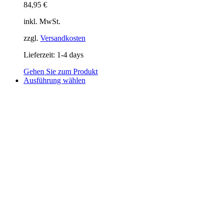
84,95
€
inkl. MwSt.
zzgl.
Versandkosten
Lieferzeit:
1-4 days
Gehen Sie zum Produkt
Dieses
Ausführung wählen
Produkt
weist
mehrere
Varianten
auf.
Die
Optionen
können
auf
der
Produktseite
gewählt
werden