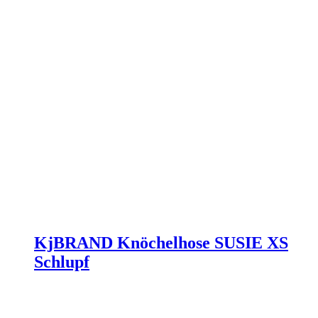
werden
KjBRAND Knöchelhose SUSIE XS
Schlupf