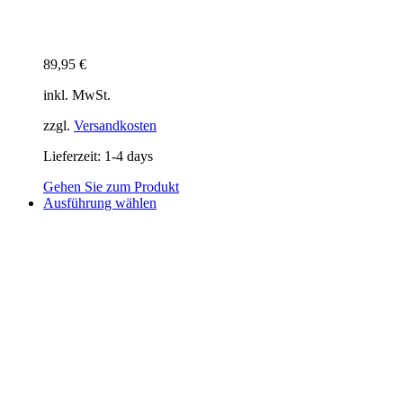
89,95
€
inkl. MwSt.
zzgl.
Versandkosten
Lieferzeit:
1-4 days
Gehen Sie zum Produkt
Dieses
Ausführung wählen
Produkt
weist
mehrere
Varianten
auf.
Die
Optionen
können
auf
der
Produktseite
gewählt