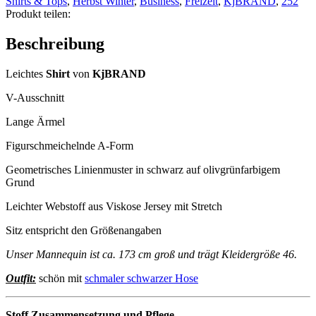
Shirts & Tops
,
Herbst Winter
,
Business
,
Freizeit
,
KjBRAND
,
252
Linie
Produkt teilen:
Langarm
Muster
Beschreibung
Menge
Leichtes
Shirt
von
KjBRAND
V-Ausschnitt
Lange Ärmel
Figurschmeichelnde A-Form
Geometrisches Linienmuster in schwarz auf olivgrünfarbigem
Grund
Leichter Webstoff aus Viskose Jersey mit Stretch
Sitz entspricht den Größenangaben
Unser Mannequin ist ca. 173 cm groß und trägt Kleidergröße 46.
Outfit:
schön mit
schmaler schwarzer Hose
Stoff Zusammensetzung und Pflege