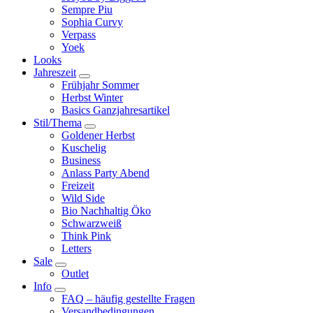
Sempre Piu
Sophia Curvy
Verpass
Yoek
Looks
Jahreszeit
Frühjahr Sommer
Herbst Winter
Basics Ganzjahresartikel
Stil/Thema
Goldener Herbst
Kuschelig
Business
Anlass Party Abend
Freizeit
Wild Side
Bio Nachhaltig Öko
Schwarzweiß
Think Pink
Letters
Sale
Outlet
Info
FAQ – häufig gestellte Fragen
Versandbedingungen