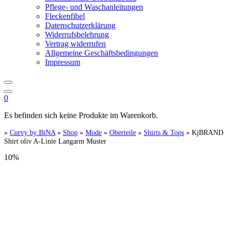
Pflege- und Waschanleitungen
Fleckenfibel
Datenschutzerklärung
Widerrufsbelehrung
Vertrag widerrufen
Allgemeine Geschäftsbedingungen
Impressum
0
Es befinden sich keine Produkte im Warenkorb.
»
Curvy by BiNA
»
Shop
»
Mode
»
Oberteile
»
Shirts & Tops
»
KjBRAND
Shirt oliv A-Linie Langarm Muster
10%