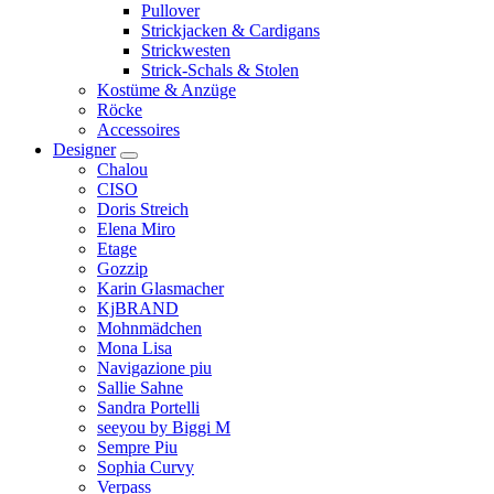
Pullover
Strickjacken & Cardigans
Strickwesten
Strick-Schals & Stolen
Kostüme & Anzüge
Röcke
Accessoires
Designer
Chalou
CISO
Doris Streich
Elena Miro
Etage
Gozzip
Karin Glasmacher
KjBRAND
Mohnmädchen
Mona Lisa
Navigazione piu
Sallie Sahne
Sandra Portelli
seeyou by Biggi M
Sempre Piu
Sophia Curvy
Verpass