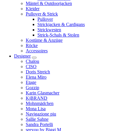
Mäntel & Outdoorjacken
Kleider
Pullover & Strick
Pullover
Strickjacken & Cardigans
Strickwesten
Strick-Schals & Stolen
Kostüme & Anzüge
Röcke
Accessoires
Designer
Chalou
CISO
Doris Streich
Elena Miro
Etage
Gozzip
Karin Glasmacher
KjBRAND
Mohnmädchen
Mona Lisa
Navigazione piu
Sallie Sahne
Sandra Portelli
seeyou by Biggi M