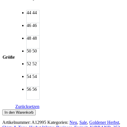
44
44
46
46
48
48
50
50
Größe
52
52
54
54
56
56
Zurücksetzen
KjBRAND
In den Warenkorb
Shirt
oliv
Artikelnummer:
A12995
Kategorien:
Neu
,
Sale
,
Goldener Herbst
,
A-