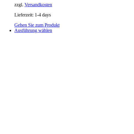
zzgl.
Versandkosten
Lieferzeit:
1-4 days
Gehen Sie zum Produkt
Dieses
Ausführung wählen
Produkt
weist
mehrere
Varianten
auf.
Die
Optionen
können
auf
der
Produktseite
gewählt
werden