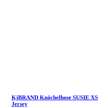
der
Produktseite
gewählt
werden
KjBRAND Knöchelhose SUSIE XS
Jersey