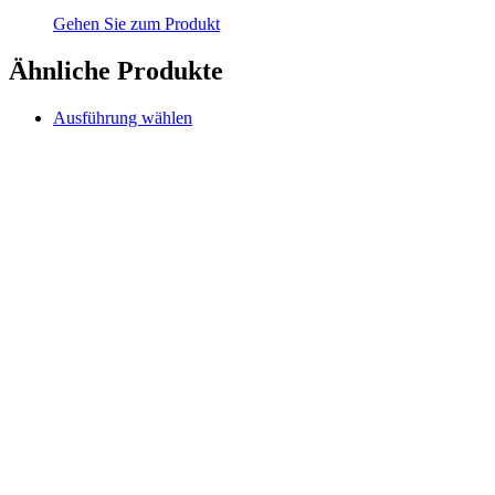
Gehen Sie zum Produkt
Ähnliche Produkte
Dieses
Ausführung wählen
Produkt
weist
mehrere
Varianten
auf.
Die
Optionen
können
auf
der
Produktseite
gewählt
werden