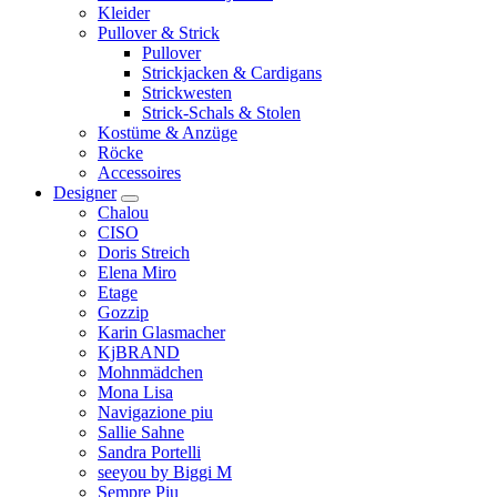
Kleider
Pullover & Strick
Pullover
Strickjacken & Cardigans
Strickwesten
Strick-Schals & Stolen
Kostüme & Anzüge
Röcke
Accessoires
Designer
Chalou
CISO
Doris Streich
Elena Miro
Etage
Gozzip
Karin Glasmacher
KjBRAND
Mohnmädchen
Mona Lisa
Navigazione piu
Sallie Sahne
Sandra Portelli
seeyou by Biggi M
Sempre Piu