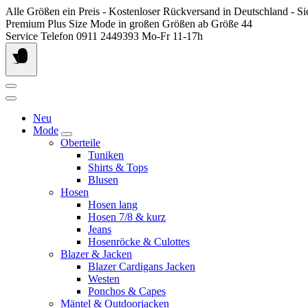
Springen
Alle Größen ein Preis - Kostenloser Rückversand in Deutschland - S
Sie
Premium Plus Size Mode in großen Größen ab Größe 44
zum
Service Telefon 0911 2449393 Mo-Fr 11-17h
Inhalt
Neu
Mode
Oberteile
Tuniken
Shirts & Tops
Blusen
Hosen
Hosen lang
Hosen 7/8 & kurz
Jeans
Hosenröcke & Culottes
Blazer & Jacken
Blazer Cardigans Jacken
Westen
Ponchos & Capes
Mäntel & Outdoorjacken