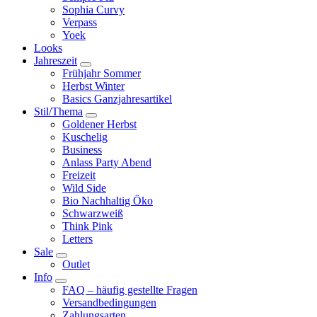
Sophia Curvy
Verpass
Yoek
Looks
Jahreszeit
Frühjahr Sommer
Herbst Winter
Basics Ganzjahresartikel
Stil/Thema
Goldener Herbst
Kuschelig
Business
Anlass Party Abend
Freizeit
Wild Side
Bio Nachhaltig Öko
Schwarzweiß
Think Pink
Letters
Sale
Outlet
Info
FAQ – häufig gestellte Fragen
Versandbedingungen
Zahlungsarten