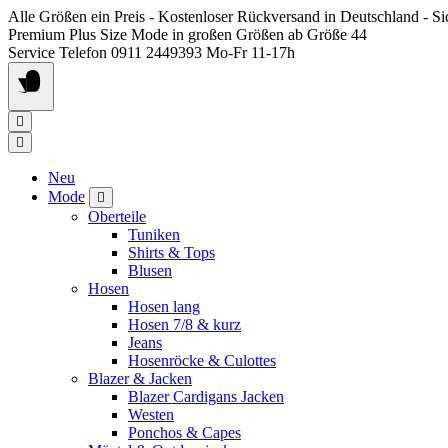
Springen
Alle Größen ein Preis - Kostenloser Rückversand in Deutschland - S
Sie
Premium Plus Size Mode in großen Größen ab Größe 44
zum
Service Telefon 0911 2449393 Mo-Fr 11-17h
Inhalt
Neu
Mode
Oberteile
Tuniken
Shirts & Tops
Blusen
Hosen
Hosen lang
Hosen 7/8 & kurz
Jeans
Hosenröcke & Culottes
Blazer & Jacken
Blazer Cardigans Jacken
Westen
Ponchos & Capes