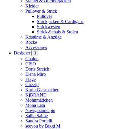
Mäntel & Outdoorjacken
Kleider
Pullover & Strick
Pullover
Strickjacken & Cardigans
Strickwesten
Strick-Schals & Stolen
Kostüme & Anzüge
Röcke
Accessoires
Designer
Chalou
CISO
Doris Streich
Elena Miro
Etage
Gozzip
Karin Glasmacher
KjBRAND
Mohnmädchen
Mona Lisa
Navigazione piu
Sallie Sahne
Sandra Portelli
seeyou by Biggi M