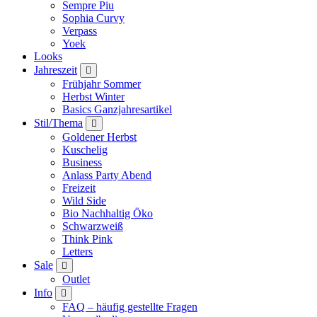
Sempre Piu
Sophia Curvy
Verpass
Yoek
Looks
Jahreszeit
Frühjahr Sommer
Herbst Winter
Basics Ganzjahresartikel
Stil/Thema
Goldener Herbst
Kuschelig
Business
Anlass Party Abend
Freizeit
Wild Side
Bio Nachhaltig Öko
Schwarzweiß
Think Pink
Letters
Sale
Outlet
Info
FAQ – häufig gestellte Fragen