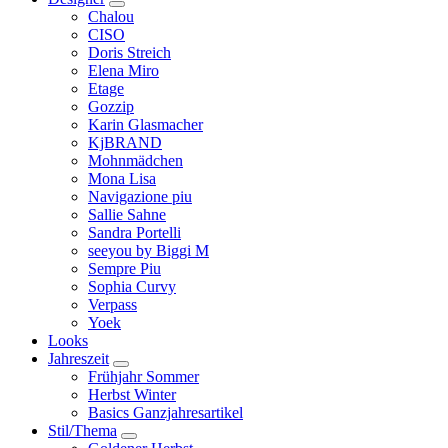
Chalou
CISO
Doris Streich
Elena Miro
Etage
Gozzip
Karin Glasmacher
KjBRAND
Mohnmädchen
Mona Lisa
Navigazione piu
Sallie Sahne
Sandra Portelli
seeyou by Biggi M
Sempre Piu
Sophia Curvy
Verpass
Yoek
Looks
Jahreszeit
Frühjahr Sommer
Herbst Winter
Basics Ganzjahresartikel
Stil/Thema