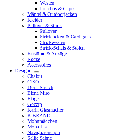
Westen
Ponchos & Capes
Mäntel & Outdoorjacken
Kleider
Pullover & Strick
Pullover
Strickjacken & Cardigans
Strickwesten
Strick-Schals & Stolen
Kostüme & Anzüge
Röcke
Accessoires
Designer
Chalou
CISO
Doris Streich
Elena Miro
Etage
Gozzip
Karin Glasmacher
KjBRAND
Mohnmädchen
Mona Lisa
Navigazione piu
Sallie Sahne