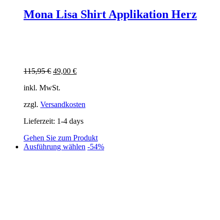
Mona Lisa Shirt Applikation Herz
Ursprünglicher
Aktueller
115,95
€
49,00
€
Preis
Preis
inkl. MwSt.
war:
ist:
115,95 €
49,00 €.
zzgl.
Versandkosten
Lieferzeit:
1-4 days
Gehen Sie zum Produkt
Dieses
Ausführung wählen
-54%
Produkt
weist
mehrere
Varianten
auf.
Die
Optionen
können