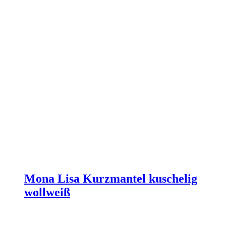
gewählt
werden
Mona Lisa Kurzmantel kuschelig
wollweiß