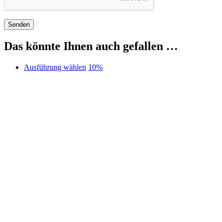
Das könnte Ihnen auch gefallen …
Dieses
Ausführung wählen
10%
Produkt
weist
mehrere
Varianten
auf.
Die
Optionen
können
auf
der
Produktseite
gewählt
werden