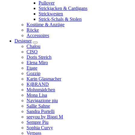
Pullover
Strickjacken & Cardigans
Strickwesten
Strick-Schals & Stolen
Kostüme & Anzüge
Röcke
Accessoires
Designer
Chalou
CISO
Doris Streich
Elena Miro
Etage
Gozzip
Karin Glasmacher
KjBRAND
Mohnmädchen
Mona Lisa
Navigazione piu
Sallie Sahne
Sandra Portelli
seeyou by Biggi M
Sempre Piu
Sophia Curvy
Verpass