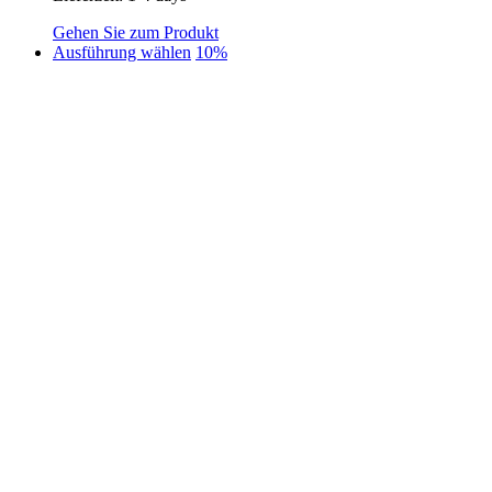
Gehen Sie zum Produkt
Dieses
Ausführung wählen
10%
Produkt
weist
mehrere
Varianten
auf.
Die
Optionen
können
auf
der
Produktseite
gewählt
werden