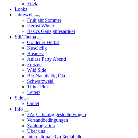
Yoek
Looks
Jahreszeit
Frühjahr Sommer
Herbst Winter
Basics Ganzjahresartikel
Stil/Thema
Goldener Herbst
Kuschelig
Business
Anlass Party Abend
Freizeit
Wild Side
Bio Nachhaltig Öko
Schwarzweiß
Think Pink
Letters
Sale
Outlet
Info
FAQ – häufig gestellte Fragen
Versandbedingungen
Zahlungsarten
Über uns
Internationale Größentabelle