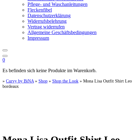
Pflege- und Waschanleitungen
Fleckenfibel
Datenschutzerklärung
Widerrufsbelehrung
Vertrag widerrufen
Allgemeine Geschäftsbedingungen
Impressum
0
Es befinden sich keine Produkte im Warenkorb.
»
Curvy by BiNA
»
Shop
»
Shop the Look
»
Mona Lisa Outfit Shirt Leo
bordeaux
Mona Lisa Outfit Shirt Leo