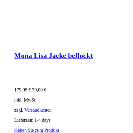
Mona Lisa Jacke beflockt
Ursprünglicher
Aktueller
179,95
€
79,00
€
Preis
Preis
inkl. MwSt.
war:
ist:
179,95 €
79,00 €.
zzgl.
Versandkosten
Lieferzeit:
1-4 days
Gehen Sie zum Produkt