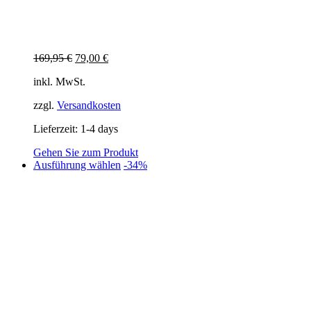
Ursprünglicher
Aktueller
169,95
€
79,00
€
Preis
Preis
inkl. MwSt.
war:
ist:
169,95 €
79,00 €.
zzgl.
Versandkosten
Lieferzeit:
1-4 days
Gehen Sie zum Produkt
Dieses
Ausführung wählen
-34%
Produkt
weist
mehrere
Varianten
auf.
Die
Optionen
können
auf
der
Produktseite