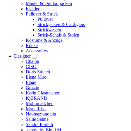
Mäntel & Outdoorjacken
Kleider
Pullover & Strick
Pullover
Strickjacken & Cardigans
Strickwesten
Strick-Schals & Stolen
Kostüme & Anzüge
Röcke
Accessoires
Designer
Chalou
CISO
Doris Streich
Elena Miro
Etage
Gozzip
Karin Glasmacher
KjBRAND
Mohnmädchen
Mona Lisa
Navigazione piu
Sallie Sahne
Sandra Portelli
seeyou by Biggi M