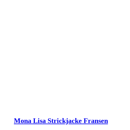
auf
der
Produktseite
gewählt
werden
Mona Lisa Strickjacke Fransen