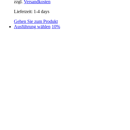
zzgl.
Versandkosten
Lieferzeit:
1-4 days
Gehen Sie zum Produkt
Dieses
Ausführung wählen
10%
Produkt
weist
mehrere
Varianten
auf.
Die
Optionen
können
auf
der
Produktseite
gewählt
werden