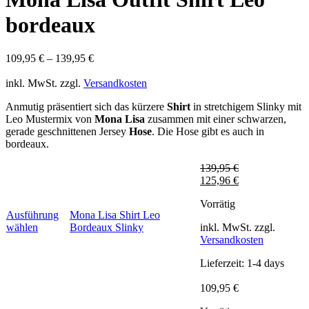
bordeaux
109,95
€
–
139,95
€
inkl. MwSt.
zzgl.
Versandkosten
Anmutig präsentiert sich das kürzere
Shirt
in stretchigem Slinky mit
Leo Mustermix von
Mona Lisa
zusammen mit einer schwarzen,
gerade geschnittenen Jersey
Hose
. Die Hose gibt es auch in
bordeaux.
139,95
€
125,96
€
Vorrätig
Ausführung
Mona Lisa Shirt Leo
Dieses
wählen
Bordeaux Slinky
inkl. MwSt.
zzgl.
Produkt
Versandkosten
weist
Lieferzeit:
1-4 days
mehrere
Varianten
109,95
€
auf.
Die