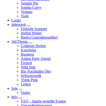
Sempre Piu
Sophia Curvy
Verpass
Yoek
Looks
Jahreszeit
Frühjahr Sommer
Herbst Winter
Basics Ganzjahresartikel
Stil/Thema
Goldener Herbst
Kuschelig
Business
Anlass Party Abend
Freizeit
Wild Side
Bio Nachhaltig Öko
Schwarzweiß
Think Pink
Letters
Sale
Outlet
Info
FAQ – häufig gestellte Fragen
Versandbedingungen