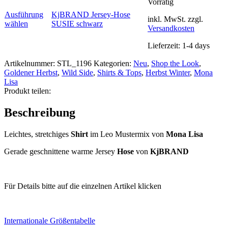
Vorrätig
Optionen
können
Ausführung
KjBRAND Jersey-Hose
inkl. MwSt.
zzgl.
auf
Dieses
wählen
SUSIE schwarz
Versandkosten
der
Produkt
Produktseite
weist
Lieferzeit:
1-4 days
gewählt
mehrere
werden
Varianten
Artikelnummer:
STL_1196
Kategorien:
Neu
,
Shop the Look
,
auf.
Goldener Herbst
,
Wild Side
,
Shirts & Tops
,
Herbst Winter
,
Mona
Die
Lisa
Optionen
Produkt teilen:
können
auf
Beschreibung
der
Produktseite
gewählt
Leichtes, stretchiges
Shirt
im Leo Mustermix von
Mona Lisa
werden
Gerade geschnittene warme Jersey
Hose
von
KjBRAND
Für Details bitte auf die einzelnen Artikel klicken
Internationale Größentabelle