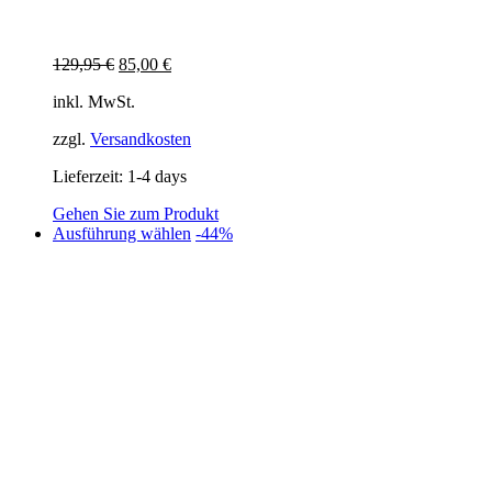
Ursprünglicher
Aktueller
129,95
€
85,00
€
Preis
Preis
inkl. MwSt.
war:
ist:
129,95 €
85,00 €.
zzgl.
Versandkosten
Lieferzeit:
1-4 days
Gehen Sie zum Produkt
Dieses
Ausführung wählen
-44%
Produkt
weist
mehrere
Varianten
auf.
Die
Optionen
können
auf
der
Produktseite
gewählt
werden