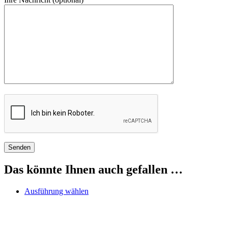
Das könnte Ihnen auch gefallen …
Dieses
Ausführung wählen
Produkt
weist
mehrere
Varianten