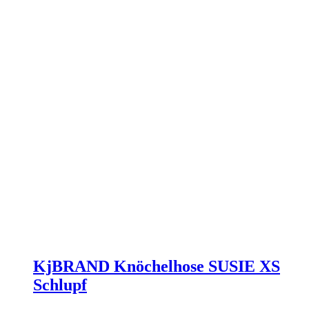
der
Produktseite
gewählt
werden
KjBRAND Knöchelhose SUSIE XS
Schlupf