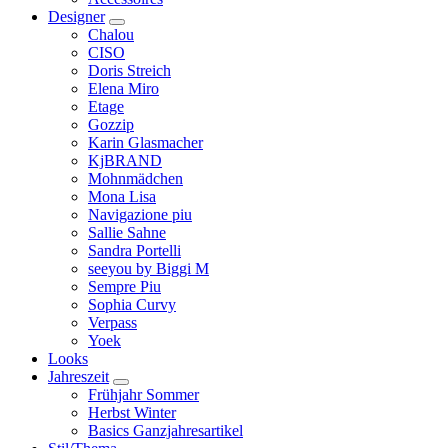
Designer
Chalou
CISO
Doris Streich
Elena Miro
Etage
Gozzip
Karin Glasmacher
KjBRAND
Mohnmädchen
Mona Lisa
Navigazione piu
Sallie Sahne
Sandra Portelli
seeyou by Biggi M
Sempre Piu
Sophia Curvy
Verpass
Yoek
Looks
Jahreszeit
Frühjahr Sommer
Herbst Winter
Basics Ganzjahresartikel