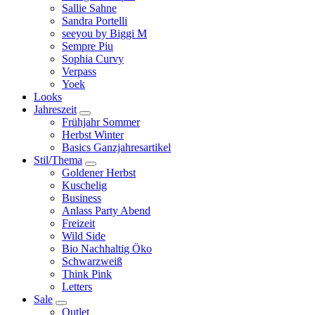
Sallie Sahne
Sandra Portelli
seeyou by Biggi M
Sempre Piu
Sophia Curvy
Verpass
Yoek
Looks
Jahreszeit
Frühjahr Sommer
Herbst Winter
Basics Ganzjahresartikel
Stil/Thema
Goldener Herbst
Kuschelig
Business
Anlass Party Abend
Freizeit
Wild Side
Bio Nachhaltig Öko
Schwarzweiß
Think Pink
Letters
Sale
Outlet