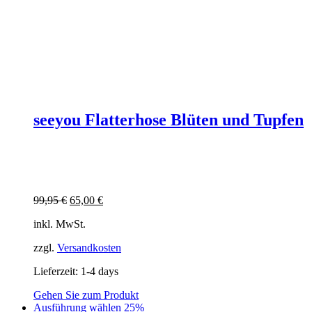
seeyou Flatterhose Blüten und Tupfen
Ursprünglicher
Aktueller
99,95
€
65,00
€
Preis
Preis
inkl. MwSt.
war:
ist:
99,95 €
65,00 €.
zzgl.
Versandkosten
Lieferzeit:
1-4 days
Gehen Sie zum Produkt
Dieses
Ausführung wählen
25%