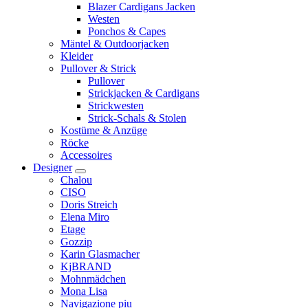
Blazer Cardigans Jacken
Westen
Ponchos & Capes
Mäntel & Outdoorjacken
Kleider
Pullover & Strick
Pullover
Strickjacken & Cardigans
Strickwesten
Strick-Schals & Stolen
Kostüme & Anzüge
Röcke
Accessoires
Designer
Chalou
CISO
Doris Streich
Elena Miro
Etage
Gozzip
Karin Glasmacher
KjBRAND
Mohnmädchen
Mona Lisa
Navigazione piu