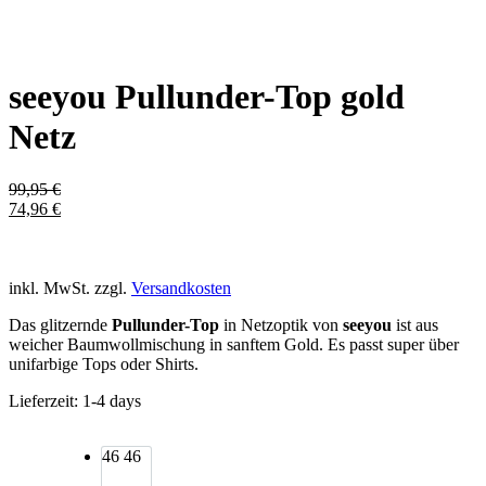
seeyou Pullunder-Top gold
Netz
99,95
€
74,96
€
inkl. MwSt.
zzgl.
Versandkosten
Das glitzernde
Pullunder-Top
in Netzoptik von
seeyou
ist aus
weicher Baumwollmischung in sanftem Gold. Es passt super über
unifarbige Tops oder Shirts.
Lieferzeit:
1-4 days
46
46