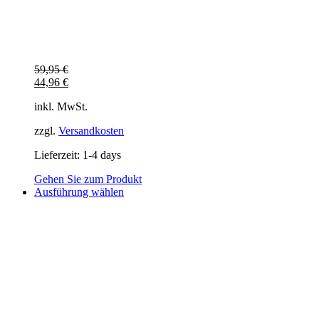
59,95
€
44,96
€
inkl. MwSt.
zzgl.
Versandkosten
Lieferzeit:
1-4 days
Gehen Sie zum Produkt
Dieses
Ausführung wählen
Produkt
weist
mehrere
Varianten
auf.
Die
Optionen
können
auf