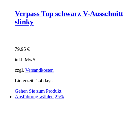
Verpass Top schwarz V-Ausschnitt
slinky
79,95
€
inkl. MwSt.
zzgl.
Versandkosten
Lieferzeit:
1-4 days
Gehen Sie zum Produkt
Dieses
Ausführung wählen
25%
Produkt
weist
mehrere
Varianten
auf.
Die
Optionen