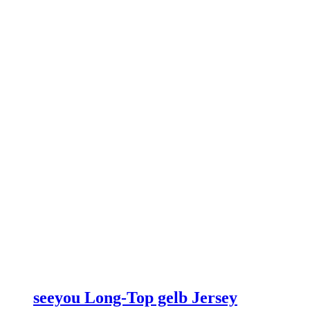
können
auf
der
Produktseite
gewählt
werden
seeyou Long-Top gelb Jersey