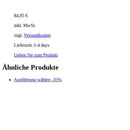
84,95
€
inkl. MwSt.
zzgl.
Versandkosten
Lieferzeit:
1-4 days
Gehen Sie zum Produkt
Ähnliche Produkte
Dieses
Ausführung wählen
-35%
Produkt
weist
mehrere
Varianten
auf.
Die
Optionen
können
auf