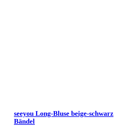
der
Produktseite
gewählt
werden
seeyou Long-Bluse beige-schwarz
Bändel