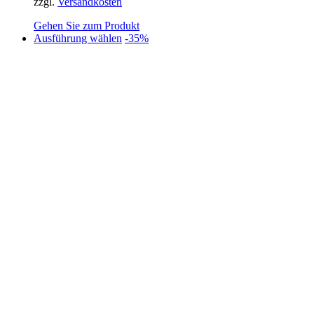
zzgl.
Versandkosten
Gehen Sie zum Produkt
Dieses
Ausführung wählen
-35%
Produkt
weist
mehrere
Varianten
auf.
Die
Optionen
können
auf
der
Produktseite
gewählt
werden