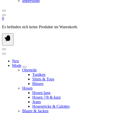
Impressum
0
Es befinden sich keine Produkte im Warenkorb.
Neu
Mode
Oberteile
Tuniken
Shirts & Tops
Blusen
Hosen
Hosen lang
Hosen 7/8 & kurz
Jeans
Hosenröcke & Culottes
Blazer & Jacken