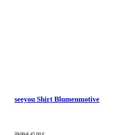
seeyou Shirt Blumenmotive
Ursprünglicher
Aktueller
79,95
€
45,00
€