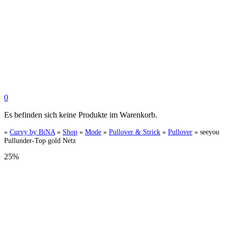
0
Es befinden sich keine Produkte im Warenkorb.
»
Curvy by BiNA
»
Shop
»
Mode
»
Pullover & Strick
»
Pullover
»
seeyou
Pullunder-Top gold Netz
25%