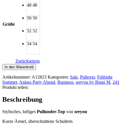
48
48
50
50
Größe
52
52
54
54
Zurücksetzen
seeyou
In den Warenkorb
Pullunder-
Top
Artikelnummer:
A12823
Kategorien:
Sale
,
Pullover
,
Frühjahr
gold
Sommer
,
Anlass Party Abend
,
Business
,
seeyou by Biggi M
,
241
Netz
Produkt teilen:
Menge
Beschreibung
Stylisches, luftiges
Pullunder-Top
von
seeyou
Kurze Ärmel, überschnittene Schultern