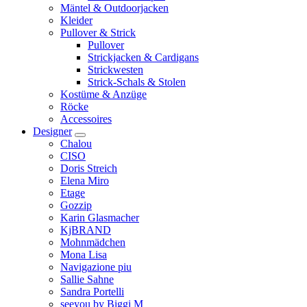
Mäntel & Outdoorjacken
Kleider
Pullover & Strick
Pullover
Strickjacken & Cardigans
Strickwesten
Strick-Schals & Stolen
Kostüme & Anzüge
Röcke
Accessoires
Designer
Chalou
CISO
Doris Streich
Elena Miro
Etage
Gozzip
Karin Glasmacher
KjBRAND
Mohnmädchen
Mona Lisa
Navigazione piu
Sallie Sahne
Sandra Portelli
seeyou by Biggi M