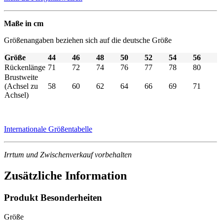
Maße in cm
Größenangaben beziehen sich auf die deutsche Größe
Größe
44
46
48
50
52
54
56
Rückenlänge
71
72
74
76
77
78
80
Brustweite
(Achsel zu
58
60
62
64
66
69
71
Achsel)
Internationale Größentabelle
Irrtum und Zwischenverkauf vorbehalten
Zusätzliche Information
Produkt Besonderheiten
Größe