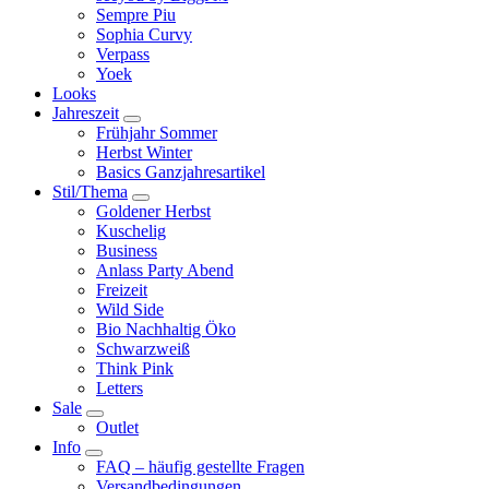
Sempre Piu
Sophia Curvy
Verpass
Yoek
Looks
Jahreszeit
Frühjahr Sommer
Herbst Winter
Basics Ganzjahresartikel
Stil/Thema
Goldener Herbst
Kuschelig
Business
Anlass Party Abend
Freizeit
Wild Side
Bio Nachhaltig Öko
Schwarzweiß
Think Pink
Letters
Sale
Outlet
Info
FAQ – häufig gestellte Fragen
Versandbedingungen