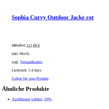
Sophia Curvy Outdoor Jacke rot
Ursprünglicher
Aktueller
189,95
€
111,00
€
Preis
Preis
inkl. MwSt.
war:
ist:
189,95 €
111,00 €.
zzgl.
Versandkosten
Lieferzeit:
1-4 days
Gehen Sie zum Produkt
Ähnliche Produkte
Dieses
Ausführung wählen
-59%
Produkt
weist