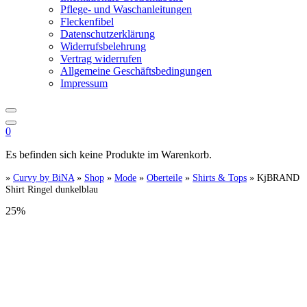
Pflege- und Waschanleitungen
Fleckenfibel
Datenschutzerklärung
Widerrufsbelehrung
Vertrag widerrufen
Allgemeine Geschäftsbedingungen
Impressum
0
Es befinden sich keine Produkte im Warenkorb.
»
Curvy by BiNA
»
Shop
»
Mode
»
Oberteile
»
Shirts & Tops
»
KjBRAND
Shirt Ringel dunkelblau
25%