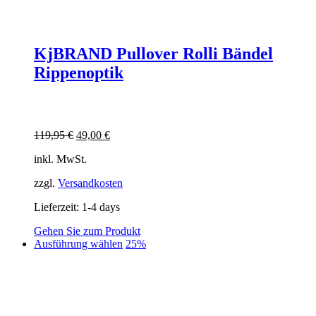
KjBRAND Pullover Rolli Bändel
Rippenoptik
Ursprünglicher
Aktueller
119,95
€
49,00
€
Preis
Preis
inkl. MwSt.
war:
ist:
119,95 €
49,00 €.
zzgl.
Versandkosten
Lieferzeit:
1-4 days
Gehen Sie zum Produkt
Dieses
Ausführung wählen
25%
Produkt
weist
mehrere
Varianten
auf.