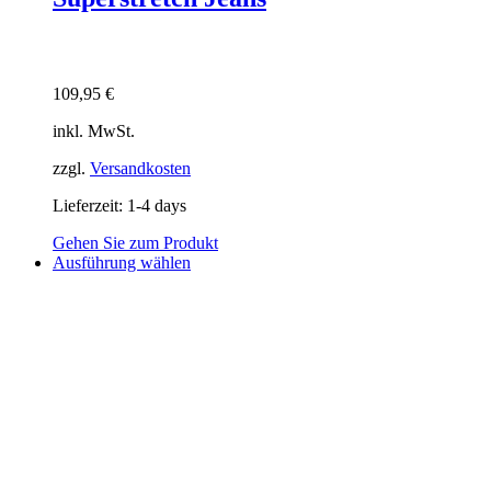
109,95
€
inkl. MwSt.
zzgl.
Versandkosten
Lieferzeit:
1-4 days
Gehen Sie zum Produkt
Dieses
Ausführung wählen
Produkt
weist
mehrere
Varianten
auf.
Die
Optionen
können
auf
der
Produktseite