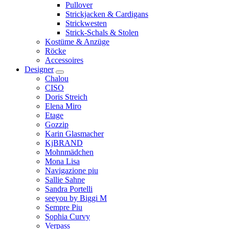
Pullover
Strickjacken & Cardigans
Strickwesten
Strick-Schals & Stolen
Kostüme & Anzüge
Röcke
Accessoires
Designer
Chalou
CISO
Doris Streich
Elena Miro
Etage
Gozzip
Karin Glasmacher
KjBRAND
Mohnmädchen
Mona Lisa
Navigazione piu
Sallie Sahne
Sandra Portelli
seeyou by Biggi M
Sempre Piu
Sophia Curvy
Verpass