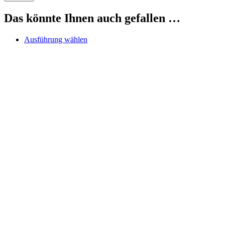
Das könnte Ihnen auch gefallen …
Dieses
Ausführung wählen
Produkt
weist
mehrere
Varianten
auf.
Die
Optionen
können
auf
der
Produktseite
gewählt
werden