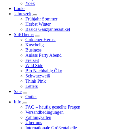
Yoek
Looks
Jahreszeit
Frühjahr Sommer
Herbst Winter
Basics Ganzjahresartikel
Stil/Thema
Goldener Herbst
Kuschelig
Business
Anlass Party Abend
Freizeit
Wild Side
Bio Nachhaltig Öko
Schwarzweiß
Think Pink
Letters
Sale
Outlet
Info
FAQ – häufig gestellte Fragen
Versandbedingungen
Zahlungsarten
Über uns
Internationale Größentabelle