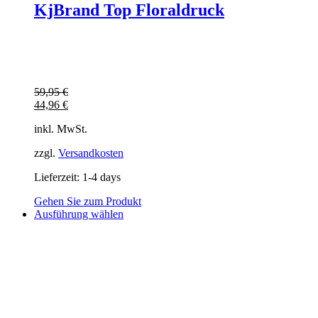
KjBrand Top Floraldruck
59,95
€
44,96
€
inkl. MwSt.
zzgl.
Versandkosten
Lieferzeit:
1-4 days
Gehen Sie zum Produkt
Dieses
Ausführung wählen
Produkt
weist
mehrere
Varianten
auf.
Die
Optionen
können