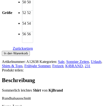
50
50
Größe
52
52
54
54
56
56
Zurücksetzen
KjBRAND
In den Warenkorb
Shirt
Ringel
Artikelnummer:
A12638
Kategorien:
Sale
,
Sonnige Zeiten
,
Urlaub
,
dunkelblau
Shirts & Tops
,
Frühjahr Sommer
,
Freizeit
,
KjBRAND
,
231
Menge
Produkt teilen:
Beschreibung
Sommerlich leichtes
Shirt
von
KjBrand
Rundhalsausschnitt