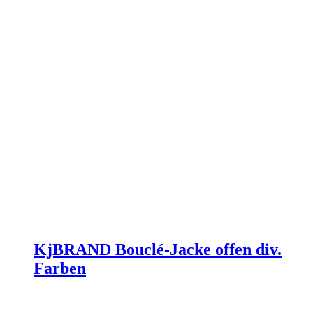
gewählt
werden
KjBRAND Bouclé-Jacke offen div.
Farben